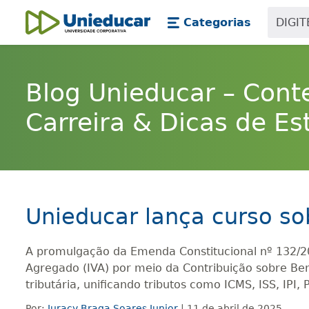
Skip main navigation
Skip to main content
Categorias
Unieducar
Blog Unieducar – Cont
Carreira & Dicas de Es
Unieducar lança curso so
A promulgação da Emenda Constitucional nº 132/202
Agregado (IVA) por meio da Contribuição sobre Bens
tributária, unificando tributos como ICMS, ISS, IPI, P
Por:
Juracy Braga Soares Junior
| 11 de abril de 2025