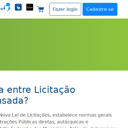
to
Fazer login
Cadastre-se
Carrinho de compras
a entre Licitação
nsada?
ova Lei de Licitações, estabelece normas gerais
trações Públicas diretas, autárquicas e