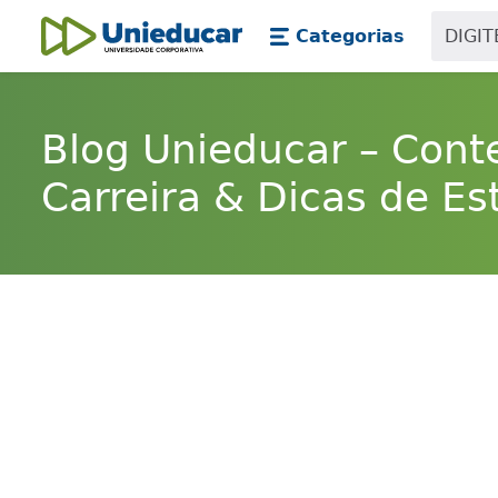
Skip main navigation
Skip to main content
Categorias
Unieducar
Blog Unieducar – Cont
Carreira & Dicas de Es