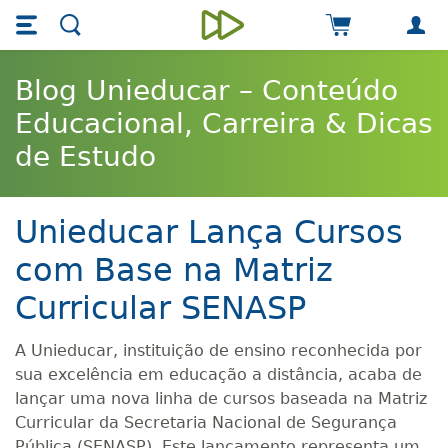
Skip main navigation
Skip to main content
Carrinho de 
Unieducar
Blog Unieducar – Conteúdo
Educacional, Carreira & Dicas
de Estudo
Unieducar Lança Cursos
com Base na Matriz
Curricular SENASP
A Unieducar, instituição de ensino reconhecida por
sua excelência em educação a distância, acaba de
lançar uma nova linha de cursos baseada na Matriz
Curricular da Secretaria Nacional de Segurança
Pública (SENASP). Este lançamento representa um