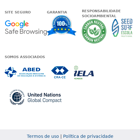
RESPONSABILIDADE
SITE SEGURO
GARANTIA
SOCIOAMBIENTAL
Google - Status do site no Nave
Garantia de satisfaçã
A Unieduc
SOMOS ASSOCIADOS
Associada a ABED
Associada a CRA-CE
Associada a IE
Associada a UN Global
Termos de uso
|
Política de privacidade