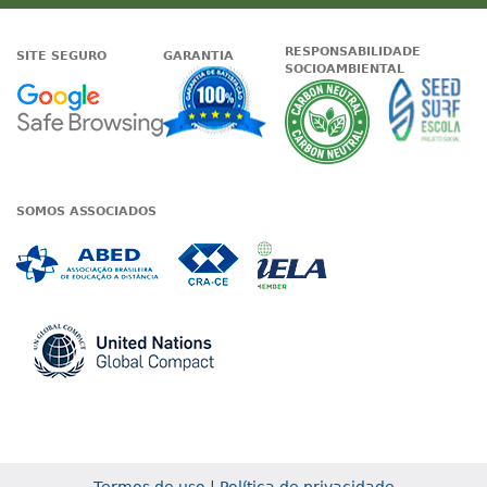
RESPONSABILIDADE
SITE SEGURO
GARANTIA
SOCIOAMBIENTAL
Google - Status do site no Nave
Garantia de satisfaçã
A Unieduc
SOMOS ASSOCIADOS
Associada a ABED
Associada a CRA-CE
Associada a IE
Associada a UN Global