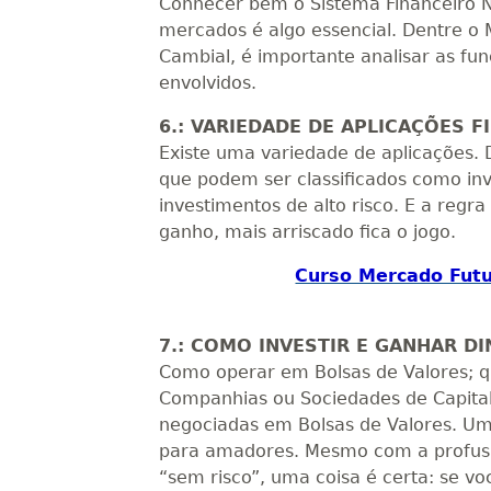
Conhecer bem o Sistema Financeiro Na
mercados é algo essencial. Dentre o 
Cambial, é importante analisar as f
envolvidos.
6.: VARIEDADE DE APLICAÇÕES F
Existe uma variedade de aplicações. D
que podem ser classificados como in
investimentos de alto risco. E a regr
ganho, mais arriscado fica o jogo.
Curso Mercado Futu
7.: COMO INVESTIR E GANHAR D
Como operar em Bolsas de Valores; qua
Companhias ou Sociedades de Capital
negociadas em Bolsas de Valores. Uma
para amadores. Mesmo com a profusã
“sem risco”, uma coisa é certa: se 