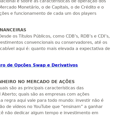
cional e sobre as características de operação dos
Mercado Monetário, o de Capitais, o de Crédito e o
unções e funcionamento de cada um dos players
INANCEIRAS
esde os Títulos Públicos, como CDB’s, RDB’s e CDI’s,
vestimentos convencionais ou conservadores, até os
a cabível aqui é: quanto mais elevada a expectativa de
ro de Opções Swap e Derivativos
INHEIRO NO MERCADO DE AÇÕES
is são as principais características das
 Aberto; quais são as empresas com ações
 regra aqui vale para todo mundo: investir não é
o de vídeos no YouTube que “ensinam” a ganhar
você não dedicar algum tempo e investimento em