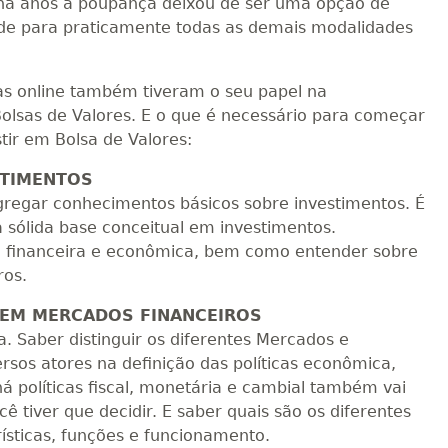
 há anos a poupança deixou de ser uma opção de
rde para praticamente todas as demais modalidades
ras online também tiveram o seu papel na
olsas de Valores. E o que é necessário para começar
stir em Bolsa de Valores:
STIMENTOS
gregar conhecimentos básicos sobre investimentos. É
 sólida base conceitual em investimentos.
e financeira e econômica, bem como entender sobre
ros.
O EM MERCADOS FINANCEIROS
 Saber distinguir os diferentes Mercados e
ersos atores na definição das políticas econômica,
á políticas fiscal, monetária e cambial também vai
 tiver que decidir. E saber quais são os diferentes
ísticas, funções e funcionamento.