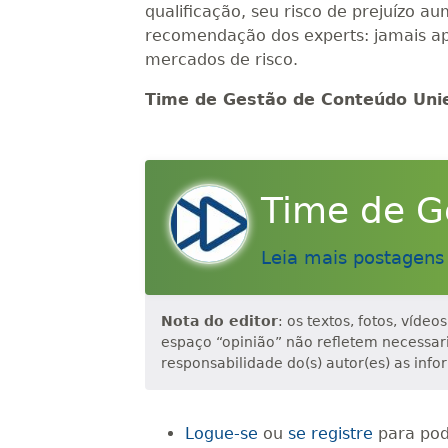
qualificação, seu risco de prejuízo a
recomendação dos experts: jamais a
mercados de risco.
Time de Gestão de Conteúdo Uni
Time de G
Leia mais postagens
Nota do editor
: os textos, fotos, víde
espaço “opinião” não refletem necessa
responsabilidade do(s) autor(es) as info
Logue-se
ou
se registre
para pod