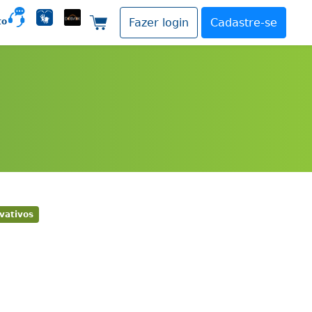
to
Fazer login
Cadastre-se
Carrinho de compras
vativos