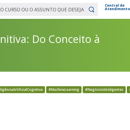
Central de
Atendiment
gnitiva: Do Conceito à
ligênciaArtificialCognitiva
#MachineLearning
#NegóciosInteligentes