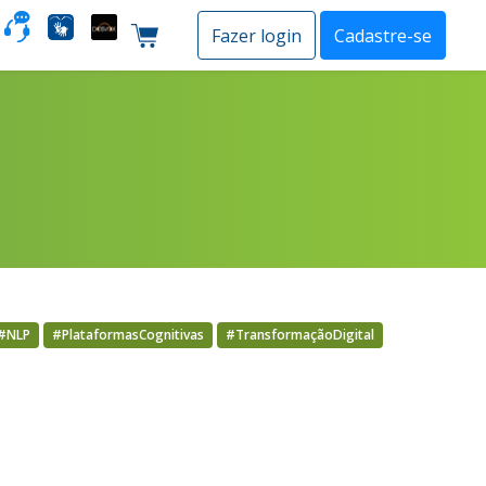
o
Fazer login
Cadastre-se
Carrinho de compras
#NLP
#PlataformasCognitivas
#TransformaçãoDigital