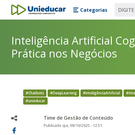
Skip main navigation
Skip to main content
Categorias
Unieducar
Inteligência Artificial Co
Prática nos Negócios
#Chatbots
#DeepLearning
#InteligênciaArtificial
#Inte
#unieducar
Time de Gestão de Conteúdo
Publicado
qui, 09/10/2025 - 12:51.