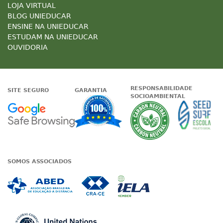
LOJA VIRTUAL
BLOG UNIEDUCAR
ENSINE NA UNIEDUCAR
ESTUDAM NA UNIEDUCAR
OUVIDORIA
RESPONSABILIDADE
SITE SEGURO
GARANTIA
SOCIOAMBIENTAL
Google - Status do site no Nave
Garantia de satisfaçã
A Unieduc
SOMOS ASSOCIADOS
Associada a ABED
Associada a CRA-CE
Associada a IE
Associada a UN Global