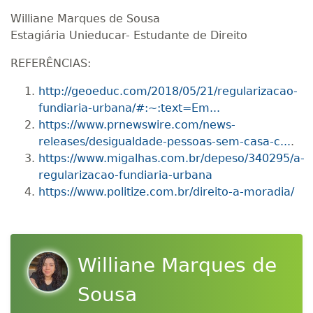
Williane Marques de Sousa
Estagiária Unieducar- Estudante de Direito
REFERÊNCIAS:
http://geoeduc.com/2018/05/21/regularizacao-
fundiaria-urbana/#:~:text=Em...
https://www.prnewswire.com/news-
releases/desigualdade-pessoas-sem-casa-c...
.
https://www.migalhas.com.br/depeso/340295/a-
regularizacao-fundiaria-urbana
https://www.politize.com.br/direito-a-moradia/
Williane Marques de
Sousa