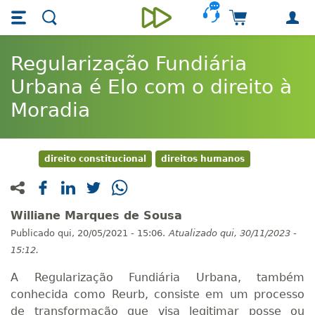
Skip main navigation
Skip to main content
Carrinho de 
Unieducar
Regularização Fundiária
Urbana é Elo com o direito à
Moradia
direito constitucional
direitos humanos
Williane Marques de Sousa
Publicado
qui, 20/05/2021 - 15:06.
Atualizado
qui, 30/11/2023 -
15:12.
A Regularização Fundiária Urbana, também
conhecida como Reurb, consiste em um processo
de transformação que visa legitimar posse ou