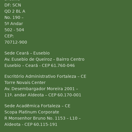
DF: SCN
QD 2 BL A
No. 190 –
5º Andar
502 - 504
CEP:
70712-900
Sede Ceará – Eusebio
Av. Eusebio de Queiroz – Bairro Centro
Eusebio – Ceará - CEP 61.760-046
Escritório Administrativo Fortaleza – CE
Torre Novais Center
Av. Desembargador Moreira 2001 –
11º. andar Aldeota – CEP 60.170-001
Sede Acadêmica Fortaleza – CE
Scopa Platinum Corporate
R Monsenhor Bruno No. 1153 – L10 –
Aldeota - CEP 60.115-191