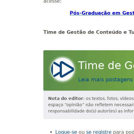
acesse:
Pós-Graduação em Gestã
Time de Gestão de Conteúdo e Tu
Time de G
Leia mais postagens
Nota do editor
: os textos, fotos, víde
espaço “opinião” não refletem necessa
responsabilidade do(s) autor(es) as info
Logue-se
ou
se registre
para pod