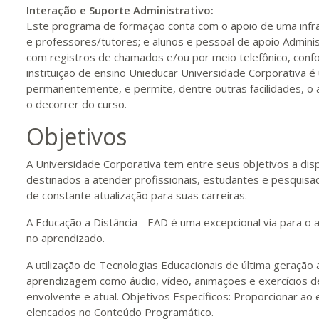
Interação e Suporte Administrativo:
420 H
53
dias
150
dias
Vis
Este programa de formação conta com o apoio de uma infrae
e professores/tutores; e alunos e pessoal de apoio Adminis
com registros de chamados e/ou por meio telefônico, confor
440 H
55
dias
150
dias
Vis
instituição de ensino Unieducar Universidade Corporativa é
permanentemente, e permite, dentre outras facilidades, o
o decorrer do curso.
Objetivos
A Universidade Corporativa tem entre seus objetivos a dis
destinados a atender profissionais, estudantes e pesqui
de constante atualização para suas carreiras.
A Educação a Distância - EAD é uma excepcional via para o 
no aprendizado.
A utilização de Tecnologias Educacionais de última geração 
aprendizagem como áudio, vídeo, animações e exercícios 
envolvente e atual. Objetivos Específicos: Proporcionar a
elencados no Conteúdo Programático.