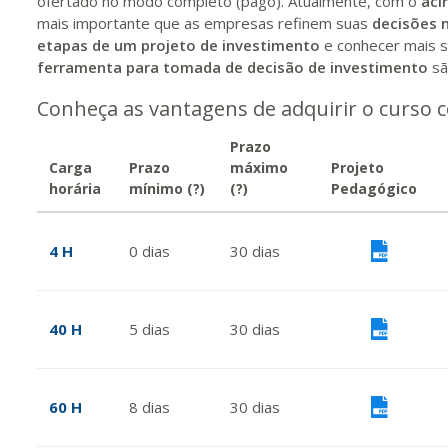
ofertado no modo completo (pago). Atualmente, com o
aci
mais importante que as empresas refinem suas
decisões 
etapas de um projeto de investimento
e conhecer mais 
ferramenta para tomada de decisão de investimento
sã
Conheça as vantagens de adquirir o curso 
Prazo
Carga
Prazo
máximo
Projeto
horária
mínimo
(?)
(?)
Pedagógico
4 H
0
dias
30
dias
Vis
40 H
5
dias
30
dias
Vis
60 H
8
dias
30
dias
Vis