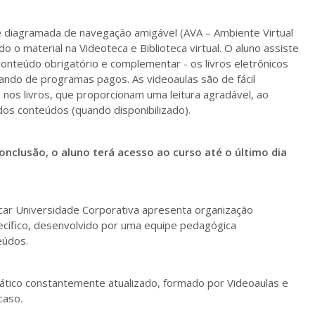
Matricular
 diagramada de navegação amigável (AVA – Ambiente Virtual
R$ 1.586,20
 o material na Videoteca e Biblioteca virtual. O aluno assiste
ualizar
Visualizar
ELETRÔNICO
Matricular
conteúdo obrigatório e complementar - os livros eletrônicos
ando de programas pagos. As videoaulas são de fácil
nos livros, que proporcionam uma leitura agradável, ao
R$ 1.685,33
ualizar
Visualizar
s conteúdos (quando disponibilizado).
ELETRÔNICO
Matricular
onclusão, o aluno terá acesso ao curso até o último dia
R$ 1.784,48
ualizar
Visualizar
ELETRÔNICO
Matricular
R$ 1.883,61
ducar Universidade Corporativa apresenta organização
ualizar
Visualizar
ELETRÔNICO
pecífico, desenvolvido por uma equipe pedagógica
Matricular
eúdos.
R$ 1.982,74
ualizar
Visualizar
ELETRÔNICO
Matricular
ático constantemente atualizado, formado por Videoaulas e
caso.