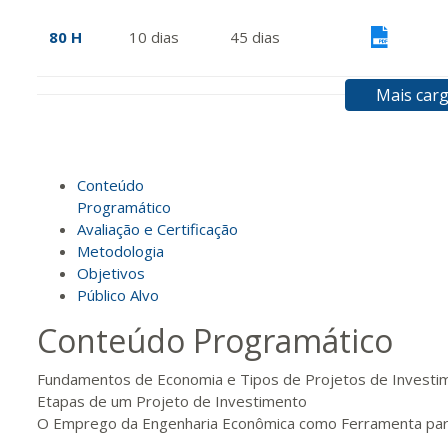
80 H
10
dias
45
dias
Vis
Mais carg
100 H
13
dias
45
dias
Vis
Conteúdo
120 H
15
dias
60
dias
Vis
Programático
Avaliação e Certificação
Metodologia
140 H
18
dias
60
dias
Vis
Objetivos
Público Alvo
Conteúdo Programático
160 H
20
dias
60
dias
Vis
Fundamentos de Economia e Tipos de Projetos de Investi
Etapas de um Projeto de Investimento
O Emprego da Engenharia Econômica como Ferramenta par
180 H
23
dias
90
dias
Vis