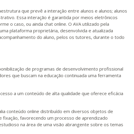
R$ 2.082,12
ualizar
Visualizar
ELETRÔNICO
Matricular
strutura que prevê a interação entre alunos e alunos; alunos
trativo. Essa interação é garantida por meios eletrônicos
me o caso, ou ainda chat online. O AVA utilizado pela
R$ 2.240,16
ualizar
Visualizar
ELETRÔNICO
 uma plataforma proprietária, desenvolvida e atualizada
Matricular
 acompanhamento do aluno, pelos os tutores, durante o todo
ponibilização de programas de desenvolvimento profissional
sadores que buscam na educação continuada uma ferramenta
acesso a um conteúdo de alta qualidade que oferece eficácia
alia conteúdo online distribuído em diversos objetos de
de fixação, favorecendo um processo de aprendizado
o estudioso na área de uma visão abrangente sobre os temas