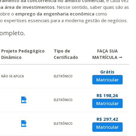
rramento da concorrência no âmbito comercial
, é cada vez
na área de investimentos
. Nesse sentido, saber quais são as
sobre o
emprego da engenharia econômica
como
o expertises essenciais para a moderna gestão de negócios.
completo.
Projeto Pedagógico
Tipo de
FAÇA SUA
Dinâmico
Certificado
MATRÍCULA →
Grátis
ualizar
NÃO SE APLICA
ELETRÔNICO
Matricular
R$ 198,26
ualizar
Visualizar
ELETRÔNICO
Matricular
R$ 297,42
ualizar
Visualizar
ELETRÔNICO
Matricular