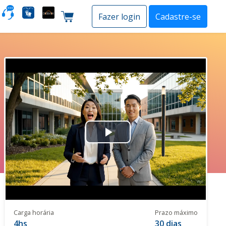
o
Fazer login
Cadastre-se
Carrinho de compras
Play
Video
Carga horária
Prazo máximo
4hs
30 dias