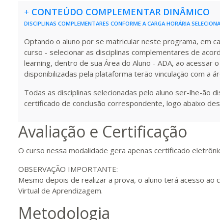
+
CONTEÚDO COMPLEMENTAR DINÂMICO
DISCIPLINAS COMPLEMENTARES CONFORME A CARGA HORÁRIA SELECION
200 H
25
dias
90
dias
Vis
Optando o aluno por se matricular neste programa, em carg
curso - selecionar as disciplinas complementares de acor
learning, dentro de sua Área do Aluno - ADA, ao acessar o
220 H
28
dias
90
dias
Vis
disponibilizadas pela plataforma terão vinculação com a á
Todas as disciplinas selecionadas pelo aluno ser-lhe-ão d
certificado de conclusão correspondente, logo abaixo des
240 H
30
dias
90
dias
Vis
Avaliação e Certificação
260 H
33
dias
90
dias
Vis
O curso nessa modalidade gera apenas certificado eletrôni
OBSERVAÇÃO IMPORTANTE:
Mesmo depois de realizar a prova, o aluno terá acesso ao 
280 H
35
dias
120
dias
Vis
Virtual de Aprendizagem.
Metodologia
300 H
38
dias
120
dias
Vis