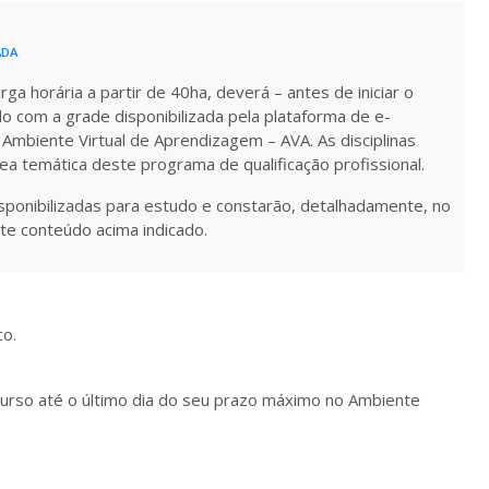
R$ 991,36
ADA
ualizar
Visualizar
ELETRÔNICO
Matricular
a horária a partir de 40ha, deverá – antes de iniciar o
do com a grade disponibilizada pela plataforma de e-
R$ 1.090,51
 Ambiente Virtual de Aprendizagem – AVA. As disciplinas
ualizar
Visualizar
ELETRÔNICO
Matricular
rea temática deste programa de qualificação profissional.
isponibilizadas para estudo e constarão, detalhadamente, no
R$ 1.189,66
te conteúdo acima indicado.
ualizar
Visualizar
ELETRÔNICO
Matricular
R$ 1.288,78
ualizar
Visualizar
ELETRÔNICO
Matricular
co.
R$ 1.387,93
curso até o último dia do seu prazo máximo no Ambiente
ualizar
Visualizar
ELETRÔNICO
Matricular
R$ 1.487,06
ualizar
Visualizar
ELETRÔNICO