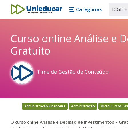
Skip main navigation
Skip to main content
Categorias
Unieducar
Curso online Análise e D
Gratuito
Time de Gestão de Conteúdo
Administração Financeira
Administração
Micro Cursos Gra
O curso online
Análise e Decisão de Investimentos – Gra