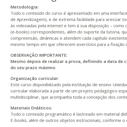
Metodologia:
Todo o conteúdo do curso é apresentado em uma interface
de Aprendizagem), e de extrema facilidade para acessar todo
320 H
40
dias
120
dias
Vis
às videoaulas pela internet e tem à sua disposição – como 
(e-books) correspondentes, além do suporte da tutoria, qu
compreensão, dinâmicas e atendem cada capítulo existente 
340 H
43
dias
120
dias
Vis
mesmo tempo em que oferecem exercícios para a fixação do
OBSERVAÇÃO IMPORTANTE:
Mesmo depois de realizar a prova, definindo a data de c
360 H
45
dias
120
dias
Vis
do seu prazo máximo.
Organização curricular:
Este curso disponibilizado pela instituição de ensino Unie
380 H
48
dias
150
dias
Vis
curricular elaborada a partir de um projeto pedagógico es
multidisciplinar, que acompanha toda a concepção dos cont
Materiais Didáticos:
400 H
50
dias
150
dias
Vis
Todo o conteúdo programático é lastreado em material did
E-books, além de outros objetos instrucionais, conforme o 