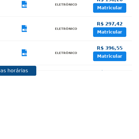
sualizar
Visualizar
ELETRÔNICO
Matricular
R$ 297,42
sualizar
Visualizar
ELETRÔNICO
Matricular
R$ 396,55
sualizar
Visualizar
ELETRÔNICO
Matricular
as horárias
R$ 495,69
sualizar
Visualizar
ELETRÔNICO
Matricular
R$ 594,81
sualizar
Visualizar
ELETRÔNICO
Matricular
R$ 693,96
sualizar
Visualizar
ELETRÔNICO
Matricular