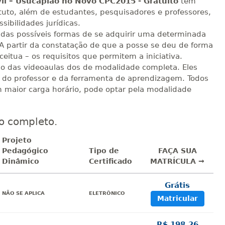
ivil – Usucapião no Novo CPC2015 - Gratuito
tem
ituto, além de estudantes, pesquisadores e professores,
sibilidades jurídicas.
 das possíveis formas de se adquirir uma determinada
 A partir da constatação de que a posse se deu de forma
eitua – os requisitos que permitem a iniciativa.
o das videoaulas dos de modalidade completa. Eles
a do professor e da ferramenta de aprendizagem. Todos
m maior carga horário, pode optar pela modalidade
o completo.
Projeto
Pedagógico
Tipo de
FAÇA SUA
Dinâmico
Certificado
MATRÍCULA →
Grátis
sualizar
NÃO SE APLICA
ELETRÔNICO
Matricular
R$ 198,26