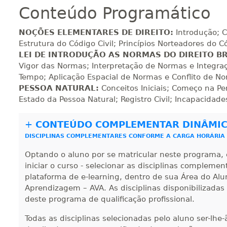
Conteúdo Programático
160 H
20
dias
60
dias
Vi
NOÇÕES ELEMENTARES DE DIREITO:
Introdução; Co
Estrutura do Código Civil; Princípios Norteadores do C
LEI DE INTRODUÇÃO AS NORMAS DO DIREITO B
180 H
23
dias
90
dias
Vi
Vigor das Normas; Interpretação de Normas e Integra
Tempo; Aplicação Espacial de Normas e Conflito de N
PESSOA NATURAL:
Conceitos Iniciais; Começo na Pe
200 H
25
dias
90
dias
Vi
Estado da Pessoa Natural; Registro Civil; Incapacidad
+
CONTEÚDO COMPLEMENTAR DINÂMI
220 H
28
dias
90
dias
Vi
DISCIPLINAS COMPLEMENTARES CONFORME A CARGA HORÁRIA
Optando o aluno por se matricular neste programa, 
iniciar o curso - selecionar as disciplinas compleme
240 H
30
dias
90
dias
Vi
plataforma de e-learning, dentro de sua Área do Alu
Aprendizagem – AVA. As disciplinas disponibilizadas
deste programa de qualificação profissional.
260 H
33
dias
90
dias
Vi
Todas as disciplinas selecionadas pelo aluno ser-lhe