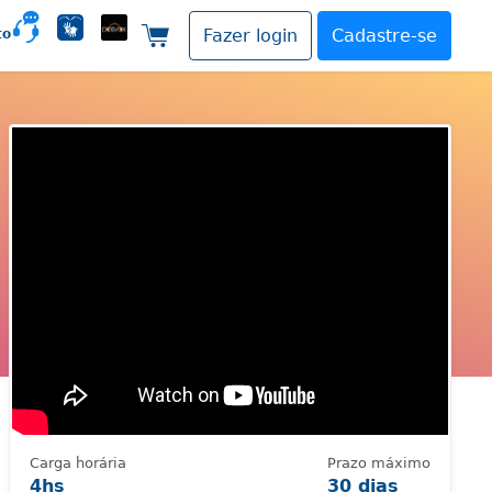
to
Fazer login
Cadastre-se
Carrinho de compras
Carga horária
Prazo máximo
4hs
30 dias