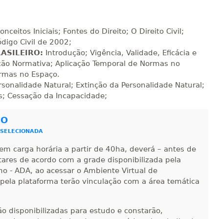
R$ 793,10
sualizar
Visualizar
ELETRÔNICO
Matricular
nceitos Iniciais; Fontes do Direito; O Direito Civil;
ódigo Civil de 2002;
R$ 892,23
RASILEIRO:
Introdução; Vigência, Validade, Eficácia e
sualizar
Visualizar
ELETRÔNICO
Matricular
ção Normativa; Aplicação Temporal de Normas no
ormas no Espaço.
rsonalidade Natural; Extinção da Personalidade Natural;
R$ 991,36
sualizar
Visualizar
ELETRÔNICO
es; Cessação da Incapacidade;
Matricular
CO
R$ 1.090,51
sualizar
Visualizar
 SELECIONADA
ELETRÔNICO
Matricular
em carga horária a partir de 40ha, deverá – antes de
ntares de acordo com a grade disponibilizada pela
R$ 1.189,66
sualizar
Visualizar
no - ADA, ao acessar o Ambiente Virtual de
ELETRÔNICO
Matricular
 pela plataforma terão vinculação com a área temática
R$ 1.288,78
sualizar
Visualizar
ELETRÔNICO
-ão disponibilizadas para estudo e constarão,
Matricular