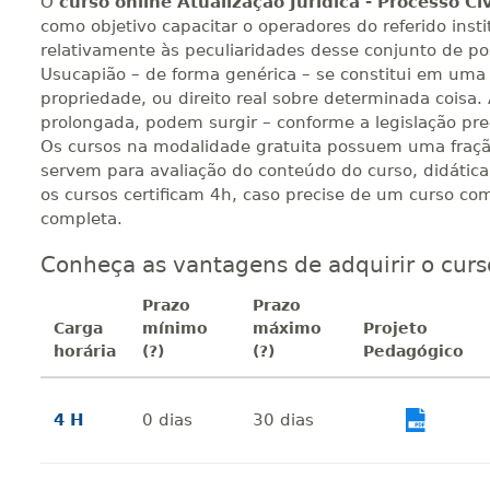
O
curso online Atualização Jurídica - Processo C
como objetivo capacitar o operadores do referido inst
relativamente às peculiaridades desse conjunto de pos
Usucapião – de forma genérica – se constitui em uma
propriedade, ou direito real sobre determinada coisa.
prolongada, podem surgir – conforme a legislação prec
Os cursos na modalidade gratuita possuem uma fraçã
servem para avaliação do conteúdo do curso, didátic
os cursos certificam 4h, caso precise de um curso co
completa.
Conheça as vantagens de adquirir o curs
Prazo
Prazo
Carga
mínimo
máximo
Projeto
horária
(?)
(?)
Pedagógico
4 H
0
dias
30
dias
Vi