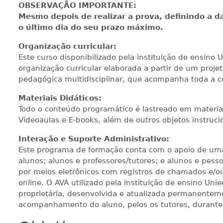
OBSERVAÇÃO IMPORTANTE:
Mesmo depois de realizar a prova, definindo a da
o último dia do seu prazo máximo.
400 H
50
dias
150
dias
Vi
Organização curricular:
Este curso disponibilizado pela instituição de ensino
organização curricular elaborada a partir de um proj
420 H
53
dias
150
dias
Vi
pedagógica multidisciplinar, que acompanha toda a 
Materiais Didáticos:
Todo o conteúdo programático é lastreado em materia
440 H
55
dias
150
dias
Vi
Videoaulas e E-books, além de outros objetos instruci
Interação e Suporte Administrativo:
Este programa de formação conta com o apoio de uma 
alunos; alunos e professores/tutores; e alunos e pesso
por meios eletrônicos com registros de chamados e/ou
online. O AVA utilizado pela instituição de ensino Un
proprietária, desenvolvida e atualizada permanentemen
acompanhamento do aluno, pelos os tutores, durante 