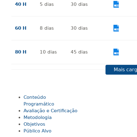
40 H
5
dias
30
dias
Vi
60 H
8
dias
30
dias
Vi
80 H
10
dias
45
dias
Vi
Mais carg
100 H
13
dias
45
dias
Vi
Conteúdo
120 H
15
dias
60
dias
Vi
Programático
Avaliação e Certificação
Metodologia
140 H
18
dias
60
dias
Vi
Objetivos
Público Alvo