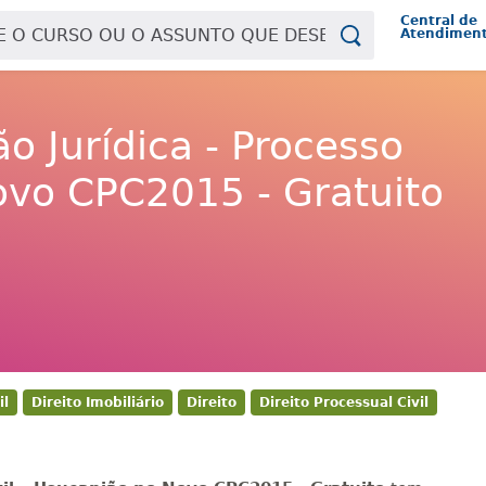
Central de
Atendimen
o Jurídica - Processo
ovo CPC2015 - Gratuito
il
Direito Imobiliário
Direito
Direito Processual Civil