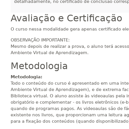
detalhadamente, no certificado de conclusão corres
Avaliação e Certificação
280 H
35
dias
120
dias
Vi
O curso nessa modalidade gera apenas certificado ele
300 H
38
dias
120
dias
Vi
OBSERVAÇÃO IMPORTANTE:
Mesmo depois de realizar a prova, o aluno terá acess
Ambiente Virtual de Aprendizagem.
320 H
40
dias
120
dias
Vi
Metodologia
Metodologia:
340 H
43
dias
120
dias
Vi
Todo o conteúdo do curso é apresentado em uma inte
Ambiente Virtual de Aprendizagem), e de extrema faci
Biblioteca virtual. O aluno assiste às videoaulas pela
obrigatório e complementar - os livros eletrônicos (e
360 H
45
dias
120
dias
Vi
quando de programas pagos. As videoaulas são de fá
existente nos livros, que proporcionam uma leitura 
para a fixação dos conteúdos (quando disponibilizado
380 H
48
dias
150
dias
Vi