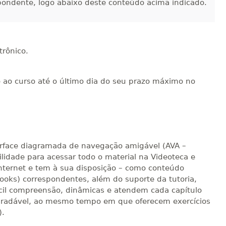
pondente, logo abaixo deste conteúdo acima indicado.
R$ 1.387,93
sualizar
Visualizar
ELETRÔNICO
Matricular
trônico.
R$ 1.487,06
sualizar
Visualizar
ELETRÔNICO
Matricular
o ao curso até o último dia do seu prazo máximo no
R$ 1.586,20
sualizar
Visualizar
ELETRÔNICO
Matricular
R$ 1.685,33
sualizar
Visualizar
rface diagramada de navegação amigável (AVA –
ELETRÔNICO
Matricular
lidade para acessar todo o material na Videoteca e
 internet e tem à sua disposição – como conteúdo
R$ 1.784,48
-books) correspondentes, além do suporte da tutoria,
sualizar
Visualizar
ELETRÔNICO
cil compreensão, dinâmicas e atendem cada capítulo
Matricular
agradável, ao mesmo tempo em que oferecem exercícios
).
R$ 1.883,61
sualizar
Visualizar
ELETRÔNICO