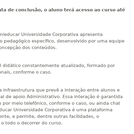
Matricular
ta de conclusão, o aluno terá acesso ao curso até
R$ 1.982,74
sualizar
Visualizar
ELETRÔNICO
Matricular
 Unieducar Universidade Corporativa apresenta
eto pedagógico específico, desenvolvido por uma equipe
R$ 2.082,12
sualizar
Visualizar
ELETRÔNICO
concepção dos conteúdos.
Matricular
R$ 2.240,16
l didático constantemente atualizado, formado por
sualizar
Visualizar
ELETRÔNICO
onais, conforme o caso.
Matricular
infraestrutura que prevê a interação entre alunos e
al de apoio Administrativo. Essa interação é garantida
 por meio telefônico, conforme o caso, ou ainda chat
ieducar Universidade Corporativa é uma plataforma
te, e permite, dentre outras facilidades, o
o todo o decorrer do curso.