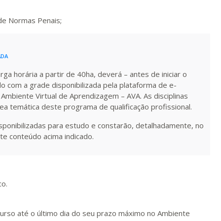
R$ 892,23
s de Normas Penais;
ualizar
Visualizar
ELETRÔNICO
Matricular
R$ 991,36
ADA
ualizar
Visualizar
ELETRÔNICO
Matricular
a horária a partir de 40ha, deverá – antes de iniciar o
do com a grade disponibilizada pela plataforma de e-
R$ 1.090,51
 Ambiente Virtual de Aprendizagem – AVA. As disciplinas
ualizar
Visualizar
ELETRÔNICO
Matricular
rea temática deste programa de qualificação profissional.
isponibilizadas para estudo e constarão, detalhadamente, no
R$ 1.189,66
te conteúdo acima indicado.
ualizar
Visualizar
ELETRÔNICO
Matricular
R$ 1.288,78
ualizar
Visualizar
ELETRÔNICO
Matricular
co.
R$ 1.387,93
curso até o último dia do seu prazo máximo no Ambiente
ualizar
Visualizar
ELETRÔNICO
Matricular