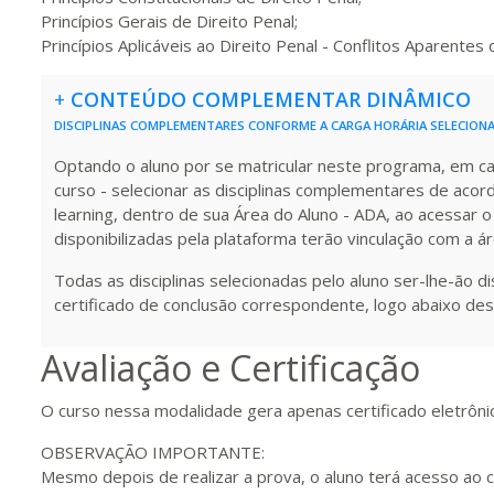
Princípios Gerais de Direito Penal;
Princípios Aplicáveis ao Direito Penal - Conflitos Aparente
180 H
23
dias
90
dias
Vis
+
CONTEÚDO COMPLEMENTAR DINÂMICO
DISCIPLINAS COMPLEMENTARES CONFORME A CARGA HORÁRIA SELECION
200 H
25
dias
90
dias
Vis
Optando o aluno por se matricular neste programa, em carg
curso - selecionar as disciplinas complementares de acor
learning, dentro de sua Área do Aluno - ADA, ao acessar o
220 H
28
dias
90
dias
Vis
disponibilizadas pela plataforma terão vinculação com a á
Todas as disciplinas selecionadas pelo aluno ser-lhe-ão d
certificado de conclusão correspondente, logo abaixo des
240 H
30
dias
90
dias
Vis
Avaliação e Certificação
260 H
33
dias
90
dias
Vis
O curso nessa modalidade gera apenas certificado eletrôni
OBSERVAÇÃO IMPORTANTE:
Mesmo depois de realizar a prova, o aluno terá acesso ao 
280 H
35
dias
120
dias
Vis