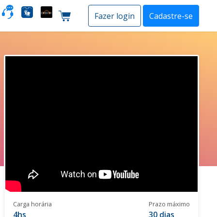
o
Fazer login
Cadastre-se
Carrinho de compras
Carga horária
Prazo máximo
4hs
30 dias