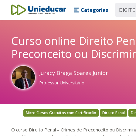
Skip main navigation
Skip to main content
Categorias
Unieducar
Curso online Direito Pen
Preconceito ou Discrimin
Juracy Braga Soares Junior
Professor Universitário
Micro Cursos Gratuitos com Certificação
Direito Penal
Di
O curso Direito Penal – Crimes de Preconceito ou Discrimin