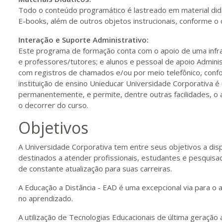
400 H
50
dias
150
dias
Vis
Todo o conteúdo programático é lastreado em material did
E-books, além de outros objetos instrucionais, conforme o 
Interação e Suporte Administrativo:
420 H
53
dias
150
dias
Vis
Este programa de formação conta com o apoio de uma infrae
e professores/tutores; e alunos e pessoal de apoio Adminis
com registros de chamados e/ou por meio telefônico, confor
440 H
55
dias
150
dias
Vis
instituição de ensino Unieducar Universidade Corporativa é
permanentemente, e permite, dentre outras facilidades, o
o decorrer do curso.
Objetivos
A Universidade Corporativa tem entre seus objetivos a dis
destinados a atender profissionais, estudantes e pesqui
de constante atualização para suas carreiras.
A Educação a Distância - EAD é uma excepcional via para o 
no aprendizado.
A utilização de Tecnologias Educacionais de última geração 