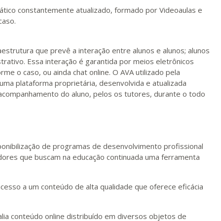
ualizar
Visualizar
ELETRÔNICO
Matricular
ático constantemente atualizado, formado por Videoaulas e
caso.
R$ 2.082,12
ualizar
Visualizar
ELETRÔNICO
Matricular
strutura que prevê a interação entre alunos e alunos; alunos
trativo. Essa interação é garantida por meios eletrônicos
me o caso, ou ainda chat online. O AVA utilizado pela
R$ 2.240,16
ualizar
Visualizar
ELETRÔNICO
 uma plataforma proprietária, desenvolvida e atualizada
Matricular
 acompanhamento do aluno, pelos os tutores, durante o todo
ponibilização de programas de desenvolvimento profissional
sadores que buscam na educação continuada uma ferramenta
acesso a um conteúdo de alta qualidade que oferece eficácia
alia conteúdo online distribuído em diversos objetos de