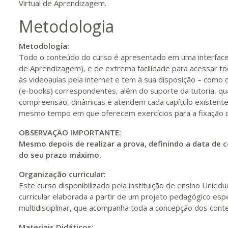
Virtual de Aprendizagem.
Metodologia
300 H
38
dias
120
dias
Vis
Metodologia:
Todo o conteúdo do curso é apresentado em uma interface
de Aprendizagem), e de extrema facilidade para acessar todo
320 H
40
dias
120
dias
Vis
às videoaulas pela internet e tem à sua disposição – como 
(e-books) correspondentes, além do suporte da tutoria, qu
compreensão, dinâmicas e atendem cada capítulo existente 
340 H
43
dias
120
dias
Vis
mesmo tempo em que oferecem exercícios para a fixação do
OBSERVAÇÃO IMPORTANTE:
Mesmo depois de realizar a prova, definindo a data de c
360 H
45
dias
120
dias
Vis
do seu prazo máximo.
Organização curricular:
Este curso disponibilizado pela instituição de ensino Unie
380 H
48
dias
150
dias
Vis
curricular elaborada a partir de um projeto pedagógico es
multidisciplinar, que acompanha toda a concepção dos cont
Materiais Didáticos: