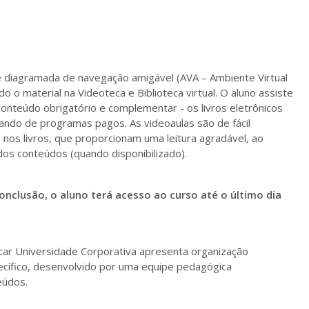
R$ 1.487,06
ualizar
Visualizar
ELETRÔNICO
Matricular
 diagramada de navegação amigável (AVA – Ambiente Virtual
R$ 1.586,20
 o material na Videoteca e Biblioteca virtual. O aluno assiste
ualizar
Visualizar
ELETRÔNICO
Matricular
conteúdo obrigatório e complementar - os livros eletrônicos
ando de programas pagos. As videoaulas são de fácil
nos livros, que proporcionam uma leitura agradável, ao
R$ 1.685,33
ualizar
Visualizar
s conteúdos (quando disponibilizado).
ELETRÔNICO
Matricular
onclusão, o aluno terá acesso ao curso até o último dia
R$ 1.784,48
ualizar
Visualizar
ELETRÔNICO
Matricular
R$ 1.883,61
ducar Universidade Corporativa apresenta organização
ualizar
Visualizar
ELETRÔNICO
pecífico, desenvolvido por uma equipe pedagógica
Matricular
eúdos.
R$ 1.982,74