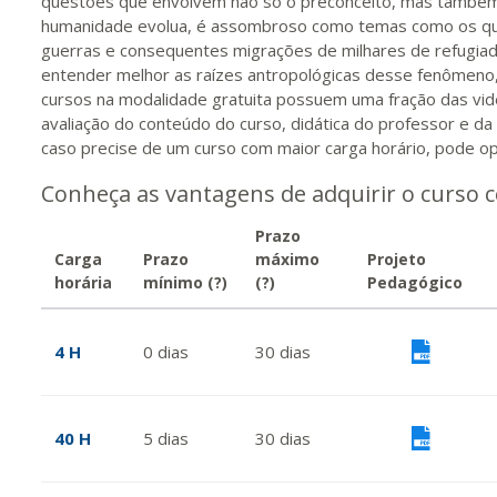
questões que envolvem não só o preconceito, mas também a
humanidade evolua, é assombroso como temas como os que
guerras e consequentes migrações de milhares de refugia
entender melhor as raízes antropológicas desse fenômeno,
cursos na modalidade gratuita possuem uma fração das vi
avaliação do conteúdo do curso, didática do professor e d
caso precise de um curso com maior carga horário, pode o
Conheça as vantagens de adquirir o curso 
Prazo
Carga
Prazo
máximo
Projeto
horária
mínimo
(?)
(?)
Pedagógico
4 H
0
dias
30
dias
Vis
40 H
5
dias
30
dias
Vis