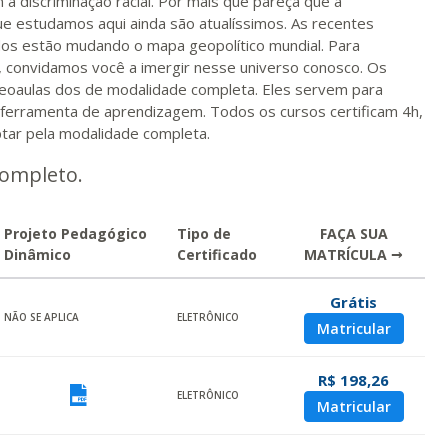
 discriminação racial. Por mais que pareça que a
 estudamos aqui ainda são atualíssimos. As recentes
dos estão mudando o mapa geopolítico mundial. Para
 convidamos você a imergir nesse universo conosco. Os
deoaulas dos de modalidade completa. Eles servem para
a ferramenta de aprendizagem. Todos os cursos certificam 4h,
ptar pela modalidade completa.
completo.
Projeto Pedagógico
Tipo de
FAÇA SUA
Dinâmico
Certificado
MATRÍCULA →
Grátis
ualizar
NÃO SE APLICA
ELETRÔNICO
Matricular
R$ 198,26
ualizar
Visualizar
ELETRÔNICO
Matricular