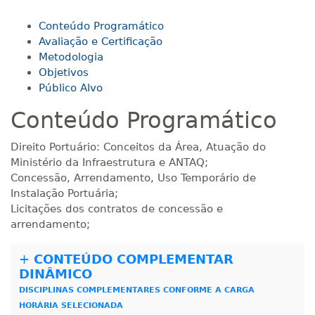
R$ 594,81
Conteúdo Programático
120 H
15
dias
60
dias
Matricular
Avaliação e Certificação
Metodologia
Objetivos
R$ 693,96
140 H
18
dias
60
dias
Público Alvo
Matricular
Conteúdo Programático
R$ 793,10
160 H
20
dias
60
dias
Direito Portuário: Conceitos da Área, Atuação do
Matricular
Ministério da Infraestrutura e ANTAQ;
Concessão, Arrendamento, Uso Temporário de
R$ 892,23
Instalação Portuária;
180 H
23
dias
90
dias
Matricular
Licitações dos contratos de concessão e
arrendamento;
R$ 991,36
200 H
25
dias
90
dias
+
CONTEÚDO COMPLEMENTAR
Matricular
DINÂMICO
DISCIPLINAS COMPLEMENTARES CONFORME A CARGA
R$ 1.090,51
220 H
28
dias
90
dias
HORÁRIA SELECIONADA
Matricular