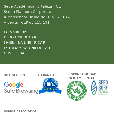
Sede Acadêmica Fortaleza – CE
Scopa Platinum Corporate
R Monsenhor Bruno No. 1153 – L10 –
Aldeota - CEP 60.115-191
LOJA VIRTUAL
BLOG UNIEDUCAR
ENSINE NA UNIEDUCAR
ESTUDAM NA UNIEDUCAR
OUVIDORIA
RESPONSABILIDADE
SITE SEGURO
GARANTIA
SOCIOAMBIENTAL
Google - Status do site no Nave
Garantia de satisfaçã
A Unieduc
SOMOS ASSOCIADOS