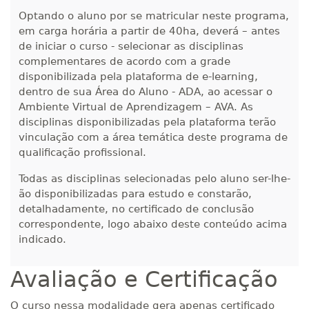
Optando o aluno por se matricular neste programa,
em carga horária a partir de 40ha, deverá – antes
R$ 1.189,66
240 H
30
dias
90
dias
de iniciar o curso - selecionar as disciplinas
Matricular
complementares de acordo com a grade
disponibilizada pela plataforma de e-learning,
R$ 1.288,78
dentro de sua Área do Aluno - ADA, ao acessar o
260 H
33
dias
90
dias
Ambiente Virtual de Aprendizagem – AVA. As
Matricular
disciplinas disponibilizadas pela plataforma terão
vinculação com a área temática deste programa de
R$ 1.387,93
280 H
qualificação profissional.
35
dias
120
dias
Matricular
Todas as disciplinas selecionadas pelo aluno ser-lhe-
ão disponibilizadas para estudo e constarão,
R$ 1.487,06
300 H
38
dias
120
dias
detalhadamente, no certificado de conclusão
Matricular
correspondente, logo abaixo deste conteúdo acima
indicado.
R$ 1.586,20
320 H
40
dias
120
dias
Matricular
Avaliação e Certificação
R$ 1.685,33
O curso nessa modalidade gera apenas certificado