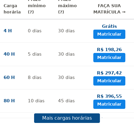
Carga
mínimo
máximo
FAÇA SUA
horária
(?)
(?)
MATRÍCULA →
Grátis
4 H
0
dias
30
dias
Matricular
R$ 198,26
40 H
5
dias
30
dias
Matricular
R$ 297,42
60 H
8
dias
30
dias
Matricular
R$ 396,55
80 H
10
dias
45
dias
Matricular
Mais cargas horárias
R$ 495,69
100 H
13
dias
45
dias
Matricular