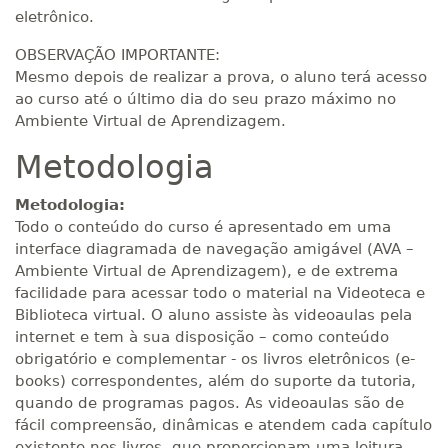
340 H
43
dias
120
dias
eletrônico.
Matricular
OBSERVAÇÃO IMPORTANTE:
R$ 1.784,48
Mesmo depois de realizar a prova, o aluno terá acesso
360 H
45
dias
120
dias
Matricular
ao curso até o último dia do seu prazo máximo no
Ambiente Virtual de Aprendizagem.
R$ 1.883,61
Metodologia
380 H
48
dias
150
dias
Matricular
Metodologia:
R$ 1.982,74
Todo o conteúdo do curso é apresentado em uma
400 H
50
dias
150
dias
interface diagramada de navegação amigável (AVA –
Matricular
Ambiente Virtual de Aprendizagem), e de extrema
facilidade para acessar todo o material na Videoteca e
R$ 2.082,12
Biblioteca virtual. O aluno assiste às videoaulas pela
420 H
53
dias
150
dias
Matricular
internet e tem à sua disposição – como conteúdo
obrigatório e complementar - os livros eletrônicos (e-
books) correspondentes, além do suporte da tutoria,
R$ 2.240,16
440 H
55
dias
150
dias
quando de programas pagos. As videoaulas são de
Matricular
fácil compreensão, dinâmicas e atendem cada capítulo
existente nos livros, que proporcionam uma leitura