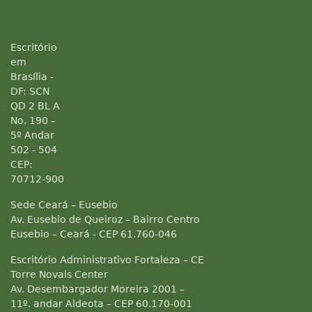
Escritório
em
Brasília -
DF: SCN
QD 2 BL A
No. 190 –
5º Andar
502 - 504
CEP:
70712-900
Sede Ceará – Eusebio
Av. Eusebio de Queiroz – Bairro Centro
Eusebio – Ceará - CEP 61.760-046
Escritório Administrativo Fortaleza – CE
Torre Novais Center
Av. Desembargador Moreira 2001 –
11º. andar Aldeota – CEP 60.170-001