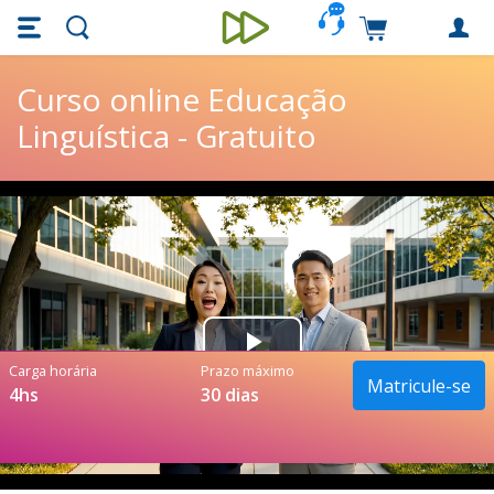
Skip main navigation
Skip to main content
Carrinho de c
Unieducar
Curso online Educação
Linguística - Gratuito
Play
Carga horária
Prazo máximo
Matricule-se
4hs
30 dias
Video