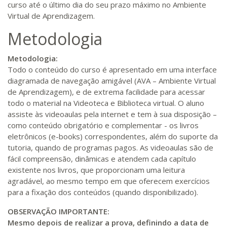
Matricular
curso até o último dia do seu prazo máximo no Ambiente
Virtual de Aprendizagem.
R$ 1.685,33
Metodologia
340 H
43
dias
120
dias
Matricular
Metodologia:
R$ 1.784,48
Todo o conteúdo do curso é apresentado em uma interface
360 H
45
dias
120
dias
diagramada de navegação amigável (AVA – Ambiente Virtual
Matricular
de Aprendizagem), e de extrema facilidade para acessar
todo o material na Videoteca e Biblioteca virtual. O aluno
R$ 1.883,61
assiste às videoaulas pela internet e tem à sua disposição –
380 H
48
dias
150
dias
Matricular
como conteúdo obrigatório e complementar - os livros
eletrônicos (e-books) correspondentes, além do suporte da
R$ 1.982,74
tutoria, quando de programas pagos. As videoaulas são de
400 H
50
dias
150
dias
fácil compreensão, dinâmicas e atendem cada capítulo
Matricular
existente nos livros, que proporcionam uma leitura
agradável, ao mesmo tempo em que oferecem exercícios
R$ 2.082,12
para a fixação dos conteúdos (quando disponibilizado).
420 H
53
dias
150
dias
Matricular
OBSERVAÇÃO IMPORTANTE:
Mesmo depois de realizar a prova, definindo a data de
R$ 2.240,16