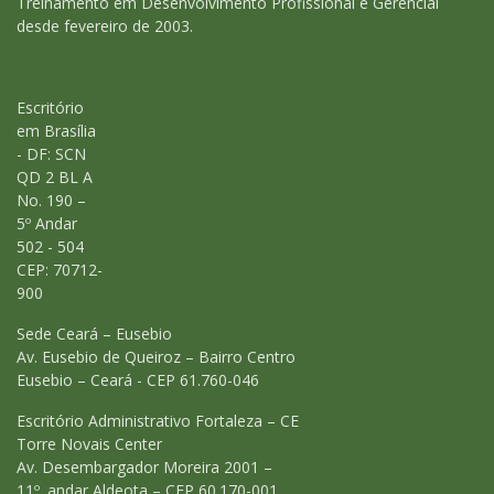
Treinamento em Desenvolvimento Profissional e Gerencial
desde fevereiro de 2003.
Escritório
em Brasília
- DF: SCN
QD 2 BL A
No. 190 –
5º Andar
502 - 504
CEP: 70712-
900
Sede Ceará – Eusebio
Av. Eusebio de Queiroz – Bairro Centro
Eusebio – Ceará - CEP 61.760-046
Escritório Administrativo Fortaleza – CE
Torre Novais Center
Av. Desembargador Moreira 2001 –
11º. andar Aldeota – CEP 60.170-001