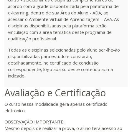
acordo com a grade disponibilizada pela plataforma de
R$ 1.090,51
e-learning, dentro de sua Área do Aluno - ADA, ao
220 H
28
dias
90
dias
Matricular
acessar o Ambiente Virtual de Aprendizagem – AVA. As
disciplinas disponibilizadas pela plataforma terão
vinculação com a área temática deste programa de
R$ 1.189,66
240 H
30
dias
90
dias
qualificação profissional.
Matricular
Todas as disciplinas selecionadas pelo aluno ser-lhe-ão
disponibilizadas para estudo e constarão,
R$ 1.288,78
260 H
33
dias
90
dias
detalhadamente, no certificado de conclusão
Matricular
correspondente, logo abaixo deste conteúdo acima
indicado.
R$ 1.387,93
280 H
35
dias
120
dias
Matricular
Avaliação e Certificação
R$ 1.487,06
O curso nessa modalidade gera apenas certificado
300 H
38
dias
120
dias
Matricular
eletrônico.
OBSERVAÇÃO IMPORTANTE:
R$ 1.586,20
Mesmo depois de realizar a prova, o aluno terá acesso ao
320 H
40
dias
120
dias