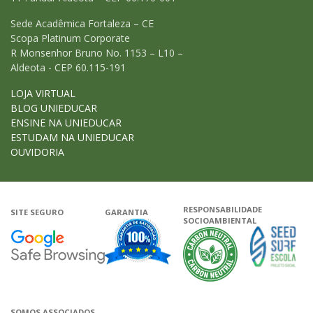
Sede Acadêmica Fortaleza – CE
Scopa Platinum Corporate
R Monsenhor Bruno No. 1153 – L10 –
Aldeota - CEP 60.115-191
LOJA VIRTUAL
BLOG UNIEDUCAR
ENSINE NA UNIEDUCAR
ESTUDAM NA UNIEDUCAR
OUVIDORIA
RESPONSABILIDADE
SITE SEGURO
GARANTIA
SOCIOAMBIENTAL
Google - Status do site no Navega
Garantia de satisfação
A Unieduca
SOMOS ASSOCIADOS