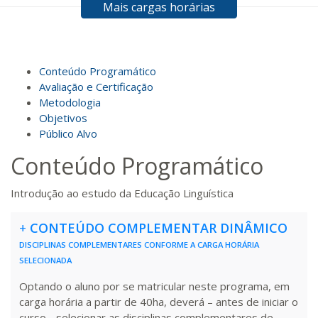
Mais cargas horárias
R$ 495,69
100 H
13
dias
45
dias
Matricular
R$ 594,81
Conteúdo Programático
120 H
15
dias
60
dias
Matricular
Avaliação e Certificação
Metodologia
Objetivos
R$ 693,96
140 H
18
dias
60
dias
Público Alvo
Matricular
Conteúdo Programático
R$ 793,10
160 H
20
dias
60
dias
Introdução ao estudo da Educação Linguística
Matricular
+
CONTEÚDO COMPLEMENTAR DINÂMICO
R$ 892,23
180 H
23
dias
90
dias
DISCIPLINAS COMPLEMENTARES CONFORME A CARGA HORÁRIA
Matricular
SELECIONADA
Optando o aluno por se matricular neste programa, em
R$ 991,36
200 H
25
dias
90
dias
carga horária a partir de 40ha, deverá – antes de iniciar o
Matricular
curso - selecionar as disciplinas complementares de