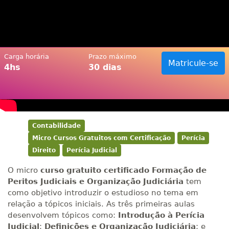
Carga horária
Prazo máximo
Matricule-se
4hs
30 dias
Contabilidade
Micro Cursos Gratuitos com Certificação
Perícia
Direito
Perícia Judicial
O micro
curso gratuito certificado Formação de
Peritos Judiciais e Organização Judiciária
tem
como objetivo introduzir o estudioso no tema em
relação a tópicos iniciais. As três primeiras aulas
desenvolvem tópicos como:
Introdução à Perícia
Judicial
;
Definições e Organização Judiciária
; e