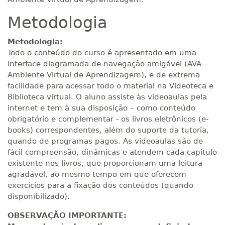
R$ 1.784,48
360 H
45
dias
120
dias
Metodologia
Matricular
Metodologia:
R$ 1.883,61
Todo o conteúdo do curso é apresentado em uma
380 H
48
dias
150
dias
Matricular
interface diagramada de navegação amigável (AVA –
Ambiente Virtual de Aprendizagem), e de extrema
R$ 1.982,74
facilidade para acessar todo o material na Videoteca e
400 H
50
dias
150
dias
Biblioteca virtual. O aluno assiste às videoaulas pela
Matricular
internet e tem à sua disposição – como conteúdo
obrigatório e complementar - os livros eletrônicos (e-
R$ 2.082,12
books) correspondentes, além do suporte da tutoria,
420 H
53
dias
150
dias
Matricular
quando de programas pagos. As videoaulas são de
fácil compreensão, dinâmicas e atendem cada capítulo
existente nos livros, que proporcionam uma leitura
R$ 2.240,16
440 H
55
dias
150
dias
agradável, ao mesmo tempo em que oferecem
Matricular
exercícios para a fixação dos conteúdos (quando
disponibilizado).
OBSERVAÇÃO IMPORTANTE: