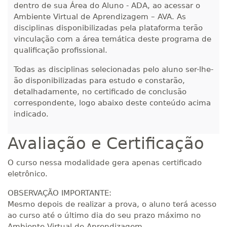
240 H
30
dias
90
dias
dentro de sua Área do Aluno - ADA, ao acessar o
Matricular
Ambiente Virtual de Aprendizagem – AVA. As
disciplinas disponibilizadas pela plataforma terão
R$ 1.288,78
vinculação com a área temática deste programa de
260 H
33
dias
90
dias
qualificação profissional.
Matricular
Todas as disciplinas selecionadas pelo aluno ser-lhe-
R$ 1.387,93
ão disponibilizadas para estudo e constarão,
280 H
35
dias
120
dias
Matricular
detalhadamente, no certificado de conclusão
correspondente, logo abaixo deste conteúdo acima
indicado.
R$ 1.487,06
300 H
38
dias
120
dias
Matricular
Avaliação e Certificação
R$ 1.586,20
320 H
O curso nessa modalidade gera apenas certificado
40
dias
120
dias
Matricular
eletrônico.
OBSERVAÇÃO IMPORTANTE:
R$ 1.685,33
340 H
43
dias
120
dias
Mesmo depois de realizar a prova, o aluno terá acesso
Matricular
ao curso até o último dia do seu prazo máximo no
Ambiente Virtual de Aprendizagem.