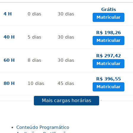
Grátis
4 H
0
dias
30
dias
Matricular
R$ 198,26
40 H
5
dias
30
dias
Matricular
R$ 297,42
60 H
8
dias
30
dias
Matricular
R$ 396,55
80 H
10
dias
45
dias
Matricular
Mais cargas horárias
R$ 495,69
100 H
13
dias
45
dias
Matricular
R$ 594,81
Conteúdo Programático
120 H
15
dias
60
dias