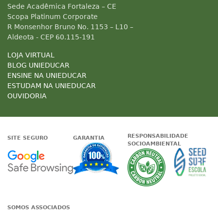
Sede Acadêmica Fortaleza – CE
Scopa Platinum Corporate
R Monsenhor Bruno No. 1153 – L10 –
Aldeota - CEP 60.115-191
LOJA VIRTUAL
BLOG UNIEDUCAR
ENSINE NA UNIEDUCAR
ESTUDAM NA UNIEDUCAR
OUVIDORIA
RESPONSABILIDADE
SITE SEGURO
GARANTIA
SOCIOAMBIENTAL
Google - Status do site no Nave
Garantia de satisfaçã
A Unieduc
SOMOS ASSOCIADOS
Associada a ABED
Associada a CRA-CE
Associada a IE