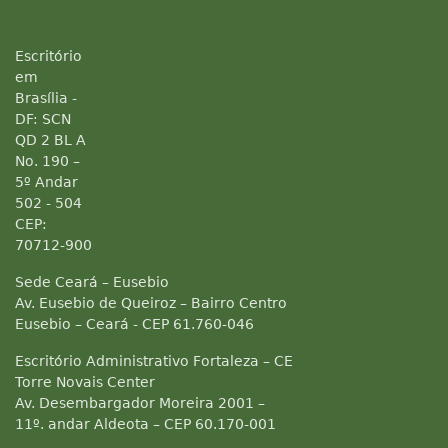
Escritório
em
Brasília -
DF: SCN
QD 2 BL A
No. 190 –
5º Andar
502 - 504
CEP:
70712-900
Sede Ceará – Eusebio
Av. Eusebio de Queiroz – Bairro Centro
Eusebio – Ceará - CEP 61.760-046
Escritório Administrativo Fortaleza – CE
Torre Novais Center
Av. Desembargador Moreira 2001 –
11º. andar Aldeota – CEP 60.170-001