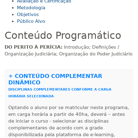
Matricular
Avaliação e Certificação
Metodologia
Objetivos
R$ 693,96
140 H
18
dias
60
dias
Público Alvo
Matricular
Conteúdo Programático
R$ 793,10
160 H
20
dias
60
dias
DO PERITO À PERÍCIA:
Introdução; Definições /
Matricular
Organização Judiciária; Organização do Poder Judiciário
R$ 892,23
180 H
23
dias
90
dias
Matricular
+
CONTEÚDO COMPLEMENTAR
DINÂMICO
R$ 991,36
DISCIPLINAS COMPLEMENTARES CONFORME A CARGA
200 H
25
dias
90
dias
Matricular
HORÁRIA SELECIONADA
Optando o aluno por se matricular neste programa,
R$ 1.090,51
em carga horária a partir de 40ha, deverá – antes
220 H
28
dias
90
dias
Matricular
de iniciar o curso - selecionar as disciplinas
complementares de acordo com a grade
disponibilizada pela plataforma de e-learning,
R$ 1.189,66