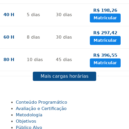
R$ 198,26
40 H
5
dias
30
dias
Matricular
R$ 297,42
60 H
8
dias
30
dias
Matricular
R$ 396,55
80 H
10
dias
45
dias
Matricular
Mais cargas horárias
R$ 495,69
100 H
13
dias
45
dias
Matricular
R$ 594,81
Conteúdo Programático
120 H
15
dias
60
dias
Matricular
Avaliação e Certificação
Metodologia
Objetivos
R$ 693,96
140 H
18
dias
60
dias
Público Alvo