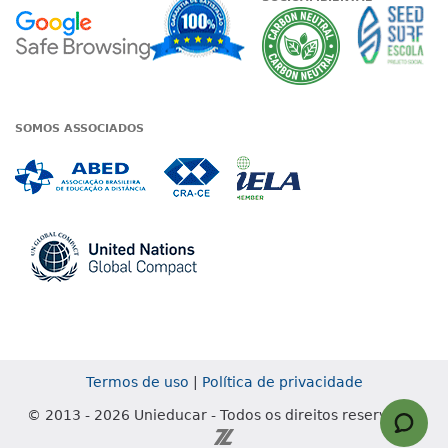
Google - Status do site no Nave
Garantia de satisfaçã
A Unieduc
SOMOS ASSOCIADOS
Associada a ABED
Associada a CRA-CE
Associada a IE
Associada a UN Global
Termos de uso
|
Política de privacidade
© 2013 - 2026 Unieducar - Todos os direitos reservados