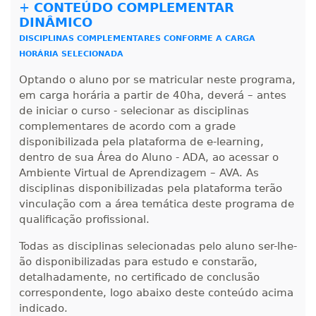
+
CONTEÚDO COMPLEMENTAR
260 H
33
dias
90
dias
Matricular
DINÂMICO
DISCIPLINAS COMPLEMENTARES CONFORME A CARGA
R$ 1.387,93
HORÁRIA SELECIONADA
280 H
35
dias
120
dias
Matricular
Optando o aluno por se matricular neste programa,
em carga horária a partir de 40ha, deverá – antes
R$ 1.487,06
de iniciar o curso - selecionar as disciplinas
300 H
38
dias
120
dias
complementares de acordo com a grade
Matricular
disponibilizada pela plataforma de e-learning,
dentro de sua Área do Aluno - ADA, ao acessar o
R$ 1.586,20
Ambiente Virtual de Aprendizagem – AVA. As
320 H
40
dias
120
dias
Matricular
disciplinas disponibilizadas pela plataforma terão
vinculação com a área temática deste programa de
R$ 1.685,33
qualificação profissional.
340 H
43
dias
120
dias
Matricular
Todas as disciplinas selecionadas pelo aluno ser-lhe-
ão disponibilizadas para estudo e constarão,
R$ 1.784,48
detalhadamente, no certificado de conclusão
360 H
45
dias
120
dias
correspondente, logo abaixo deste conteúdo acima
Matricular
indicado.