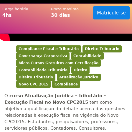
Carga horária
Prazo máximo
Matricule-se
4hs
30 dias
Compliance Fiscal e Tributário
Direito Tributário
Governança Corporativa
Contabilidade
Micro Cursos Gratuitos com Certificação
Contabilidade Tributária
Direito
Direito Tributário
Atualização Jurídica
Novo CPC 2015
Compliance
O
curso Atualização Jurídica - Tributário –
Execução Fiscal no Novo CPC2015
tem como
objetivo a qualificação do debate acerca das questões
relacionadas à execução fiscal na vigência do Novo
CPC2015. Estudantes, pesquisadores, professores,
servidores públicos, Contadores, Consultores,