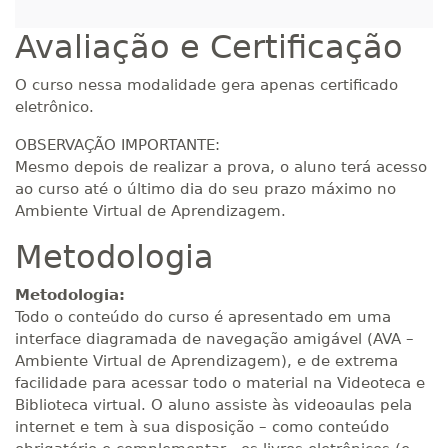
R$ 1.883,61
380 H
48
dias
150
dias
Avaliação e Certificação
Matricular
O curso nessa modalidade gera apenas certificado
R$ 1.982,74
eletrônico.
400 H
50
dias
150
dias
Matricular
OBSERVAÇÃO IMPORTANTE:
Mesmo depois de realizar a prova, o aluno terá acesso
R$ 2.082,12
420 H
ao curso até o último dia do seu prazo máximo no
53
dias
150
dias
Matricular
Ambiente Virtual de Aprendizagem.
Metodologia
R$ 2.240,16
440 H
55
dias
150
dias
Matricular
Metodologia:
Todo o conteúdo do curso é apresentado em uma
interface diagramada de navegação amigável (AVA –
Ambiente Virtual de Aprendizagem), e de extrema
facilidade para acessar todo o material na Videoteca e
Biblioteca virtual. O aluno assiste às videoaulas pela
internet e tem à sua disposição – como conteúdo