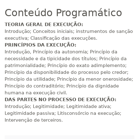
Matricular
Conteúdo Programático
R$ 793,10
160 H
20
dias
60
dias
TEORIA GERAL DE EXECUÇÃO:
Matricular
Introdução; Conceitos iniciais; instrumentos de sanção
executiva; Classificação das execuções.
R$ 892,23
PRINCÍPIOS DA EXECUÇÃO:
180 H
23
dias
90
dias
Matricular
Introdução, Princípio da autonomia; Princípio da
necessidade e da tipicidade dos títulos; Princípio da
patrimonialidade; Princípio do exato adimplemento;
R$ 991,36
200 H
25
dias
90
dias
Princípio da disponibilidade do processo pelo credor;
Matricular
Princípio da utilidade; Princípio da menor onerosidade;
Princípio do contraditório; Princípio da dignidade
R$ 1.090,51
humana na execução civil.
220 H
28
dias
90
dias
Matricular
DAS PARTES NO PROCESSO DE EXECUÇÃO:
Introdução; Legitimidade; Legitimidade ativa;
Legitimidade passiva; Litisconsórcio na execução;
R$ 1.189,66
240 H
30
dias
90
dias
Intervenção de terceiros.
Matricular
R$ 1.288,78