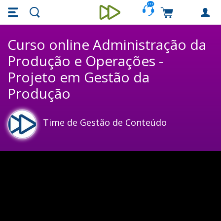
Skip main navigation
Skip to main content
Carrinho de c
Unieducar
Curso online Administração da
Produção e Operações -
Projeto em Gestão da
Produção
Time de Gestão de Conteúdo