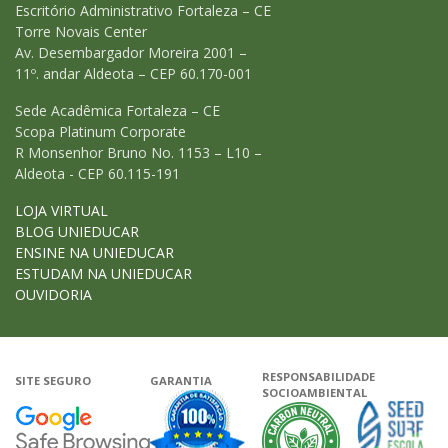
Escritório Administrativo Fortaleza – CE
Torre Novais Center
Av. Desembargador Moreira 2001 –
11º. andar Aldeota – CEP 60.170-001
Sede Acadêmica Fortaleza – CE
Scopa Platinum Corporate
R Monsenhor Bruno No. 1153 – L10 –
Aldeota - CEP 60.115-191
LOJA VIRTUAL
BLOG UNIEDUCAR
ENSINE NA UNIEDUCAR
ESTUDAM NA UNIEDUCAR
OUVIDORIA
RESPONSABILIDADE
SITE SEGURO
GARANTIA
SOCIOAMBIENTAL
Google - Status do site no Navega
Garantia de satisfação
A Unieduca