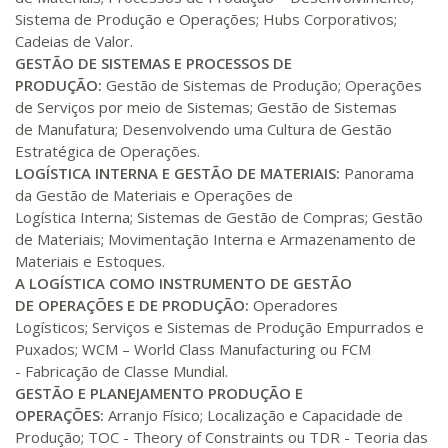
R$ 991,36
Sistema de Produção e Operações; Hubs Corporativos;
200 H
25
dias
90
dias
Matricular
Cadeias de Valor.
GESTÃO DE SISTEMAS E PROCESSOS DE
PRODUÇÃO:
Gestão de Sistemas de Produção; Operações
R$ 1.090,51
220 H
28
dias
90
dias
de Serviços por meio de Sistemas; Gestão de Sistemas
Matricular
de Manufatura; Desenvolvendo uma Cultura de Gestão
Estratégica de Operações.
R$ 1.189,66
LOGÍSTICA INTERNA E GESTÃO DE MATERIAIS:
Panorama
240 H
30
dias
90
dias
Matricular
da Gestão de Materiais e Operações de
Logística Interna; Sistemas de Gestão de Compras; Gestão
de Materiais; Movimentação Interna e Armazenamento de
R$ 1.288,78
260 H
33
dias
90
dias
Materiais e Estoques.
Matricular
A LOGÍSTICA COMO INSTRUMENTO DE GESTÃO
DE OPERAÇÕES E DE PRODUÇÃO:
Operadores
R$ 1.387,93
Logísticos; Serviços e Sistemas de Produção Empurrados e
280 H
35
dias
120
dias
Matricular
Puxados; WCM – World Class Manufacturing ou FCM
- Fabricação de Classe Mundial.
GESTÃO E PLANEJAMENTO PRODUÇÃO E
R$ 1.487,06
300 H
38
dias
120
dias
OPERAÇÕES:
Arranjo Físico; Localização e Capacidade de
Matricular
Produção; TOC - Theory of Constraints ou TDR - Teoria das