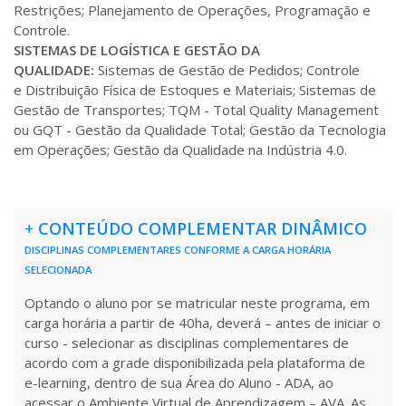
Restrições; Planejamento de Operações, Programação e
R$ 1.586,20
Controle.
320 H
40
dias
120
dias
SISTEMAS DE LOGÍSTICA E GESTÃO DA
Matricular
QUALIDADE:
Sistemas de Gestão de Pedidos; Controle
e Distribuição Física de Estoques e Materiais; Sistemas de
R$ 1.685,33
340 H
Gestão de Transportes; TQM - Total Quality Management
43
dias
120
dias
Matricular
ou GQT - Gestão da Qualidade Total; Gestão da Tecnologia
em Operações; Gestão da Qualidade na Indústria 4.0.
R$ 1.784,48
360 H
45
dias
120
dias
Matricular
+
CONTEÚDO COMPLEMENTAR DINÂMICO
R$ 1.883,61
380 H
48
dias
150
dias
DISCIPLINAS COMPLEMENTARES CONFORME A CARGA HORÁRIA
Matricular
SELECIONADA
Optando o aluno por se matricular neste programa, em
R$ 1.982,74
400 H
50
dias
150
dias
carga horária a partir de 40ha, deverá – antes de iniciar o
Matricular
curso - selecionar as disciplinas complementares de
acordo com a grade disponibilizada pela plataforma de
R$ 2.082,12
e-learning, dentro de sua Área do Aluno - ADA, ao
420 H
53
dias
150
dias
acessar o Ambiente Virtual de Aprendizagem – AVA. As
Matricular