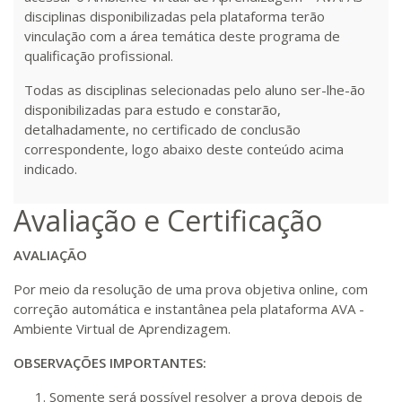
disciplinas disponibilizadas pela plataforma terão
vinculação com a área temática deste programa de
R$ 2.240,16
qualificação profissional.
440 H
55
dias
150
dias
Matricular
Todas as disciplinas selecionadas pelo aluno ser-lhe-ão
disponibilizadas para estudo e constarão,
detalhadamente, no certificado de conclusão
correspondente, logo abaixo deste conteúdo acima
indicado.
Avaliação e Certificação
AVALIAÇÃO
Por meio da resolução de uma prova objetiva online, com
correção automática e instantânea pela plataforma AVA -
Ambiente Virtual de Aprendizagem.
OBSERVAÇÕES IMPORTANTES:
Somente será possível resolver a prova depois de