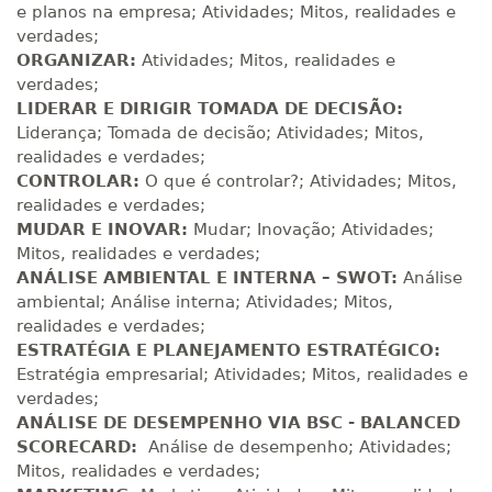
Matricular
e planos na empresa; Atividades; Mitos, realidades e
verdades;
ORGANIZAR:
Atividades; Mitos, realidades e
R$ 1.288,78
260 H
33
dias
90
dias
verdades;
Matricular
LIDERAR E DIRIGIR TOMADA DE DECISÃO:
Liderança; Tomada de decisão; Atividades; Mitos,
R$ 1.387,93
realidades e verdades;
280 H
35
dias
120
dias
Matricular
CONTROLAR:
O que é controlar?; Atividades; Mitos,
realidades e verdades;
MUDAR E INOVAR:
Mudar; Inovação; Atividades;
R$ 1.487,06
300 H
38
dias
120
dias
Mitos, realidades e verdades;
Matricular
ANÁLISE AMBIENTAL E INTERNA – SWOT:
Análise
ambiental; Análise interna; Atividades; Mitos,
R$ 1.586,20
realidades e verdades;
320 H
40
dias
120
dias
ESTRATÉGIA E PLANEJAMENTO ESTRATÉGICO:
Matricular
Estratégia empresarial; Atividades; Mitos, realidades e
verdades;
R$ 1.685,33
340 H
ANÁLISE DE DESEMPENHO VIA BSC - BALANCED
43
dias
120
dias
Matricular
SCORECARD:
Análise de desempenho; Atividades;
Mitos, realidades e verdades;