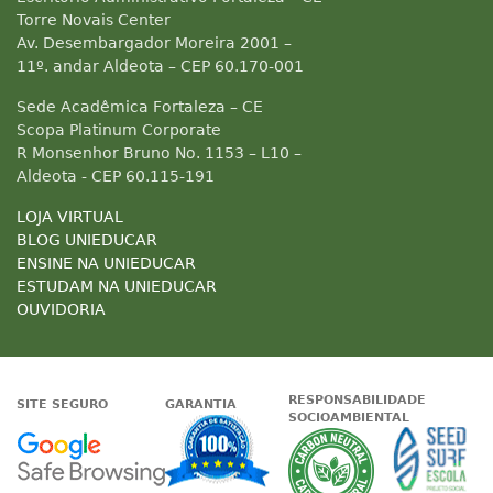
Torre Novais Center
Av. Desembargador Moreira 2001 –
11º. andar Aldeota – CEP 60.170-001
Sede Acadêmica Fortaleza – CE
Scopa Platinum Corporate
R Monsenhor Bruno No. 1153 – L10 –
Aldeota - CEP 60.115-191
LOJA VIRTUAL
BLOG UNIEDUCAR
ENSINE NA UNIEDUCAR
ESTUDAM NA UNIEDUCAR
OUVIDORIA
RESPONSABILIDADE
SITE SEGURO
GARANTIA
SOCIOAMBIENTAL
Google - Status do site no Nave
Garantia de satisfaçã
A Unieduc