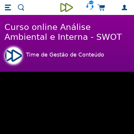
Skip main navigation
Skip to main content
Carrinho de 
Unieducar
Curso online Análise
Ambiental e Interna - SWOT
Time de Gestão de Conteúdo