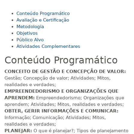
R$ 693,96
Conteúdo Programático
140 H
18
dias
60
dias
Matricular
Avaliação e Certificação
Metodologia
Objetivos
R$ 793,10
160 H
20
dias
60
dias
Público Alvo
Matricular
Atividades Complementares
Conteúdo Programático
R$ 892,23
180 H
23
dias
90
dias
Matricular
CONCEITO DE GESTÃO E CONCEPÇÃO DE VALOR:
Gestão; Concepção de valor; Atividades; Mitos,
R$ 991,36
realidades e verdades;
200 H
25
dias
90
dias
Matricular
EMPREENDEDORISMO E ORGANIZAÇÕES QUE
APRENDEM:
Empreendedorismo; Organizações que
aprendem; Atividades; Mitos, realidades e verdades;
R$ 1.090,51
220 H
28
dias
90
dias
OBTER, GERIR INFORMAÇÕES E COMUNICAR:
Matricular
Informação; Comunicação; Atividades; Mitos,
realidades e verdades;
R$ 1.189,66
PLANEJAR:
O que é planejar?; Tipos de planejamento
240 H
30
dias
90
dias