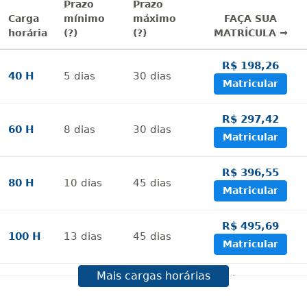
Prazo
Prazo
Carga
mínimo
máximo
FAÇA SUA
horária
(?)
(?)
MATRÍCULA →
R$ 198,26
40 H
5
dias
30
dias
Matricular
R$ 297,42
60 H
8
dias
30
dias
Matricular
R$ 396,55
80 H
10
dias
45
dias
Matricular
R$ 495,69
100 H
13
dias
45
dias
Matricular
Mais cargas horárias
R$ 594,81
120 H
15
dias
60
dias
Matricular