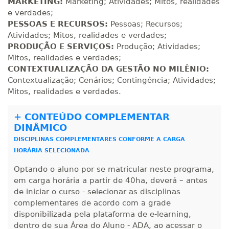
R$ 1.784,48
MARKETING:
Marketing; Atividades; Mitos, realidades
360 H
45
dias
120
dias
e verdades;
Matricular
PESSOAS E RECURSOS:
Pessoas; Recursos;
Atividades; Mitos, realidades e verdades;
R$ 1.883,61
PRODUÇÃO E SERVIÇOS:
Produção; Atividades;
380 H
48
dias
150
dias
Matricular
Mitos, realidades e verdades;
CONTEXTUALIZAÇÃO DA GESTÃO NO MILÊNIO:
R$ 1.982,74
Contextualização; Cenários; Contingência; Atividades;
400 H
50
dias
150
dias
Mitos, realidades e verdades.
Matricular
+
CONTEÚDO COMPLEMENTAR
R$ 2.082,12
DINÂMICO
420 H
53
dias
150
dias
Matricular
DISCIPLINAS COMPLEMENTARES CONFORME A CARGA
HORÁRIA SELECIONADA
R$ 2.240,16
440 H
55
dias
150
dias
Optando o aluno por se matricular neste programa,
Matricular
em carga horária a partir de 40ha, deverá – antes
de iniciar o curso - selecionar as disciplinas
complementares de acordo com a grade
disponibilizada pela plataforma de e-learning,
dentro de sua Área do Aluno - ADA, ao acessar o