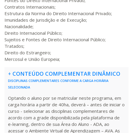
Fontes do Direito Internacional Privado;
Contratos Internacionais;
R$ 991,36
Estrutura da Norma do Direito Internacional Privado;
200 H
25
dias
90
dias
Matricular
Imunidades de Jurisdição e de Execução;
Nacionalidade;
Direito Internacional Público;
R$ 1.090,51
220 H
28
dias
90
dias
Sujeitos e Fontes de Direito Internacional Público;
Matricular
Tratados;
Direito do Estrangeiro;
R$ 1.189,66
Mercosul e União Europeia;
240 H
30
dias
90
dias
Matricular
+
CONTEÚDO COMPLEMENTAR DINÂMICO
R$ 1.288,78
DISCIPLINAS COMPLEMENTARES CONFORME A CARGA HORÁRIA
260 H
33
dias
90
dias
Matricular
SELECIONADA
Optando o aluno por se matricular neste programa, em
R$ 1.387,93
carga horária a partir de 40ha, deverá – antes de iniciar o
280 H
35
dias
120
dias
Matricular
curso - selecionar as disciplinas complementares de
acordo com a grade disponibilizada pela plataforma de
e-learning, dentro de sua Área do Aluno - ADA, ao
R$ 1.487,06
300 H
38
dias
120
dias
acessar o Ambiente Virtual de Aprendizagem – AVA. As