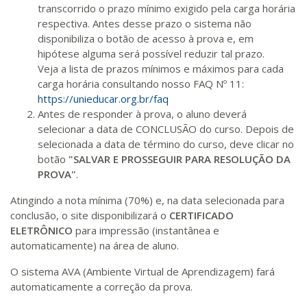
420 H
53
dias
150
dias
transcorrido o prazo mínimo exigido pela carga horária
Matricular
respectiva. Antes desse prazo o sistema não
disponibiliza o botão de acesso à prova e, em
R$ 2.240,16
hipótese alguma será possível reduzir tal prazo.
440 H
55
dias
150
dias
Veja a lista de prazos mínimos e máximos para cada
Matricular
carga horária consultando nosso FAQ Nº 11:
https://unieducar.org.br/faq
Antes de responder à prova, o aluno deverá
selecionar a data de CONCLUSÃO do curso. Depois de
selecionada a data de término do curso, deve clicar no
botão
"SALVAR E PROSSEGUIR PARA RESOLUÇÃO DA
PROVA"
.
Atingindo a nota mínima (70%) e, na data selecionada para
conclusão, o site disponibilizará o
CERTIFICADO
ELETRÔNICO
para impressão (instantânea e
automaticamente) na área de aluno.
O sistema AVA (Ambiente Virtual de Aprendizagem) fará
automaticamente a correção da prova.