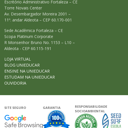
Escritório Administrativo Fortaleza – CE
Torre Novais Center
Av. Desembargador Moreira 2001 –
11º. andar Aldeota – CEP 60.170-001
Sede Acadêmica Fortaleza – CE
Scopa Platinum Corporate
R Monsenhor Bruno No. 1153 – L10 –
Aldeota - CEP 60.115-191
LOJA VIRTUAL
BLOG UNIEDUCAR
ENSINE NA UNIEDUCAR
ESTUDAM NA UNIEDUCAR
OUVIDORIA
RESPONSABILIDADE
SITE SEGURO
GARANTIA
SOCIOAMBIENTAL
Google - Status do site no Navega
Garantia de satisfação
A Unieduca