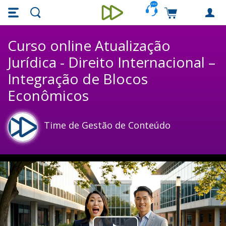
Skip main navigation
Skip to main content
Carrinho de c
Unieducar
Curso online Atualização
Jurídica - Direito Internacional –
Integração de Blocos
Econômicos
Time de Gestão de Conteúdo