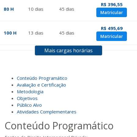
R$ 396,55
80 H
10
dias
45
dias
Matricular
R$ 495,69
100 H
13
dias
45
dias
Matricular
Mais cargas horárias
R$ 594,81
120 H
15
dias
60
dias
Matricular
R$ 693,96
Conteúdo Programático
140 H
18
dias
60
dias
Matricular
Avaliação e Certificação
Metodologia
Objetivos
R$ 793,10
160 H
20
dias
60
dias
Público Alvo
Matricular
Atividades Complementares
Conteúdo Programático
R$ 892,23
180 H
23
dias
90
dias
Matricular