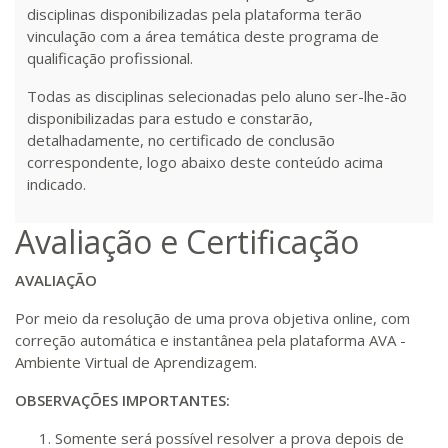
Matricular
disciplinas disponibilizadas pela plataforma terão
vinculação com a área temática deste programa de
R$ 1.586,20
qualificação profissional.
320 H
40
dias
120
dias
Matricular
Todas as disciplinas selecionadas pelo aluno ser-lhe-ão
disponibilizadas para estudo e constarão,
R$ 1.685,33
detalhadamente, no certificado de conclusão
340 H
43
dias
120
dias
Matricular
correspondente, logo abaixo deste conteúdo acima
indicado.
R$ 1.784,48
360 H
45
dias
120
dias
Avaliação e Certificação
Matricular
AVALIAÇÃO
R$ 1.883,61
380 H
48
dias
150
dias
Matricular
Por meio da resolução de uma prova objetiva online, com
correção automática e instantânea pela plataforma AVA -
Ambiente Virtual de Aprendizagem.
R$ 1.982,74
400 H
50
dias
150
dias
Matricular
OBSERVAÇÕES IMPORTANTES:
Somente será possível resolver a prova depois de
R$ 2.082,12