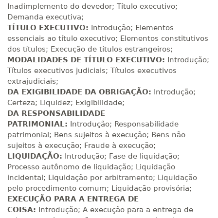
Inadimplemento do devedor; Título executivo;
R$ 1.487,06
300 H
38
dias
120
dias
Demanda executiva;
Matricular
TÍTULO EXECUTIVO:
Introdução; Elementos
essenciais ao título executivo; Elementos constitutivos
R$ 1.586,20
dos títulos; Execução de títulos estrangeiros;
320 H
40
dias
120
dias
MODALIDADES DE TÍTULO EXECUTIVO:
Matricular
Introdução;
Títulos executivos judiciais; Títulos executivos
extrajudiciais;
R$ 1.685,33
340 H
DA EXIGIBILIDADE DA OBRIGAÇÃO:
43
dias
120
dias
Introdução;
Matricular
Certeza; Liquidez; Exigibilidade;
DA RESPONSABILIDADE
R$ 1.784,48
PATRIMONIAL:
Introdução; Responsabilidade
360 H
45
dias
120
dias
patrimonial; Bens sujeitos à execução; Bens não
Matricular
sujeitos à execução; Fraude à execução;
LIQUIDAÇÃO:
Introdução; Fase de liquidação;
R$ 1.883,61
Processo autônomo de liquidação; Liquidação
380 H
48
dias
150
dias
Matricular
incidental; Liquidação por arbitramento; Liquidação
pelo procedimento comum; Liquidação provisória;
R$ 1.982,74
EXECUÇÃO PARA A ENTREGA DE
400 H
50
dias
150
dias
COISA:
Introdução; A execução para a entrega de
Matricular