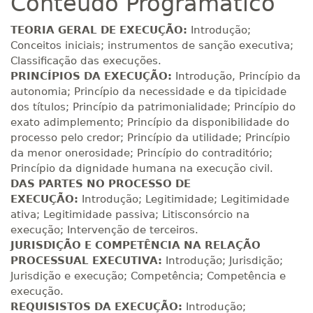
Conteúdo Programático
180 H
23
dias
90
dias
Matricular
TEORIA GERAL DE EXECUÇÃO:
Introdução;
Conceitos iniciais; instrumentos de sanção executiva;
R$ 991,36
Classificação das execuções.
200 H
25
dias
90
dias
Matricular
PRINCÍPIOS DA EXECUÇÃO:
Introdução, Princípio da
autonomia; Princípio da necessidade e da tipicidade
dos títulos; Princípio da patrimonialidade; Princípio do
R$ 1.090,51
220 H
28
dias
90
dias
exato adimplemento; Princípio da disponibilidade do
Matricular
processo pelo credor; Princípio da utilidade; Princípio
da menor onerosidade; Princípio do contraditório;
R$ 1.189,66
Princípio da dignidade humana na execução civil.
240 H
30
dias
90
dias
Matricular
DAS PARTES NO PROCESSO DE
EXECUÇÃO:
Introdução; Legitimidade; Legitimidade
ativa; Legitimidade passiva; Litisconsórcio na
R$ 1.288,78
260 H
33
dias
90
dias
execução; Intervenção de terceiros.
Matricular
JURISDIÇÃO E COMPETÊNCIA NA RELAÇÃO
PROCESSUAL EXECUTIVA:
Introdução; Jurisdição;
R$ 1.387,93
Jurisdição e execução; Competência; Competência e
280 H
35
dias
120
dias
Matricular
execução.
REQUISISTOS DA EXECUÇÃO:
Introdução;