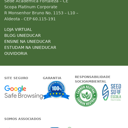
Sede Acadêmica Fortaleza – CE
Scopa Platinum Corporate
R Monsenhor Bruno No. 1153 – L10 –
Aldeota - CEP 60.115-191
LOJA VIRTUAL
BLOG UNIEDUCAR
ENSINE NA UNIEDUCAR
ESTUDAM NA UNIEDUCAR
OUVIDORIA
RESPONSABILIDADE
SITE SEGURO
GARANTIA
SOCIOAMBIENTAL
Google - Status do site no Nave
Garantia de satisfaçã
A Unieduc
SOMOS ASSOCIADOS
Associada a ABED
Associada a CRA-CE
Associada a IE