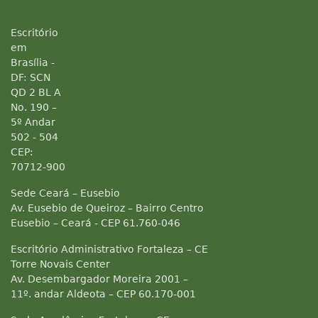
Escritório
em
Brasília -
DF: SCN
QD 2 BL A
No. 190 –
5º Andar
502 - 504
CEP:
70712-900
Sede Ceará – Eusebio
Av. Eusebio de Queiroz – Bairro Centro
Eusebio – Ceará - CEP 61.760-046
Escritório Administrativo Fortaleza – CE
Torre Novais Center
Av. Desembargador Moreira 2001 –
11º. andar Aldeota – CEP 60.170-001