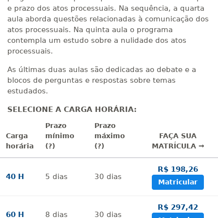
e prazo dos atos processuais. Na sequência, a quarta
aula aborda questões relacionadas à comunicação dos
atos processuais. Na quinta aula o programa
contempla um estudo sobre a nulidade dos atos
processuais.
As últimas duas aulas são dedicadas ao debate e a
blocos de perguntas e respostas sobre temas
estudados.
SELECIONE A CARGA HORÁRIA:
Prazo
Prazo
Carga
mínimo
máximo
FAÇA SUA
horária
(?)
(?)
MATRÍCULA →
R$ 198,26
40 H
5
dias
30
dias
Matricular
R$ 297,42
60 H
8
dias
30
dias