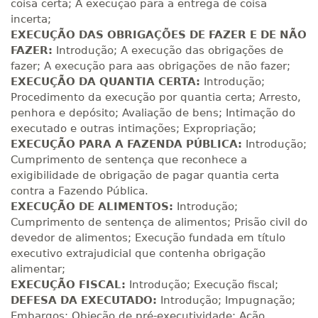
coisa certa; A execução para a entrega de coisa
incerta;
R$ 2.082,12
EXECUÇÃO DAS OBRIGAÇÕES DE FAZER E DE NÃO
420 H
53
dias
150
dias
Matricular
FAZER:
Introdução; A execução das obrigações de
fazer; A execução para aas obrigações de não fazer;
EXECUÇÃO DA QUANTIA CERTA:
Introdução;
R$ 2.240,16
440 H
55
dias
150
dias
Procedimento da execução por quantia certa; Arresto,
Matricular
penhora e depósito; Avaliação de bens; Intimação do
executado e outras intimações; Expropriação;
EXECUÇÃO PARA A FAZENDA PÚBLICA:
Introdução;
Cumprimento de sentença que reconhece a
exigibilidade de obrigação de pagar quantia certa
contra a Fazendo Pública.
EXECUÇÃO DE ALIMENTOS:
Introdução;
Cumprimento de sentença de alimentos; Prisão civil do
devedor de alimentos; Execução fundada em título
executivo extrajudicial que contenha obrigação
alimentar;
EXECUÇÃO FISCAL:
Introdução; Execução fiscal;
DEFESA DA EXECUTADO:
Introdução; Impugnação;
Embargos; Objeção de pré-executividade; Ação