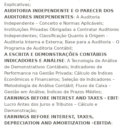
R$ 2.082,12
Explicativas;
420 H
53
dias
150
dias
Matricular
AUDITORIA INDEPENDENTE E O PARECER DOS
AUDITORES INDEPENDENTES
: A Auditoria
Independente – Conceito e Normas Aplicáveis;
R$ 2.240,16
440 H
55
dias
150
dias
Instituições Privadas Obrigadas a Contratar Auditores
Matricular
Independentes; Classificação Quanto à Origem -
Auditoria Interna e Externa; Base para a Auditoria – O
Programa de Auditoria Contábil;
A ESCRITA E DEMONSTRAÇÕES CONTÁBEIS
INDICADORES E ANÁLISE
: A Tecnologia de Análise
de Demonstrativos Contábeis; Indicadores de
Performance na Gestão Privada; Cálculo de Índices
Econômicos e Financeiros; Seleção de Indicadores –
Metodologia de Análise Contábil; Fluxo de Caixa –
Gestão em Análise; Índices de Prazos Médios;
EARNINGS BEFORE INTEREST AND TAXES - EBIT
:
Lucro Antes dos Juros e Tributos – Cálculo e
Demonstração;
EARNINGS BEFORE INTEREST, TAXES,
DEPRECIATION AND AMORTIZATION –EBITDA
: