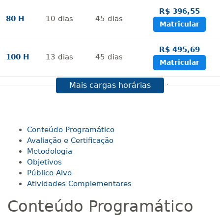
R$ 396,55
80 H
10
dias
45
dias
Matricular
R$ 495,69
100 H
13
dias
45
dias
Matricular
Mais cargas horárias
R$ 594,81
120 H
15
dias
60
dias
Matricular
R$ 693,96
Conteúdo Programático
140 H
18
dias
60
dias
Matricular
Avaliação e Certificação
Metodologia
Objetivos
R$ 793,10
160 H
20
dias
60
dias
Público Alvo
Matricular
Atividades Complementares
Conteúdo Programático
R$ 892,23
180 H
23
dias
90
dias
Matricular