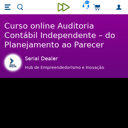
Skip main navigation
Skip to main content
Carrinho de 
Unieducar
Curso online Auditoria
Contábil Independente – do
Planejamento ao Parecer
Serial Dealer
Hub de Empreendedorismo e Inovação