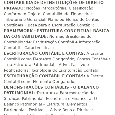
CONTABILIDADE DE INSTITUIÇÕES DE DIREITO
PRIVADO
: Noções Introdutórias; Classificação
R$ 991,36
Conforme o Objeto: Contabilidade Financeira;
200 H
25
dias
90
dias
Matricular
Tributária e Gerencial; Plano ou Elenco de Contas
Contábeis – Base para a Escrituração Contábil;
FRAMEWORK - ESTRUTURA CONCEITUAL BÁSICA
R$ 1.090,51
220 H
28
dias
90
dias
DA CONTABILIDADE:
Normas Brasileiras de
Matricular
Contabilidade; Escrituração Contábil e Informação
Contábil – Características;
R$ 1.189,66
ESCRITURAÇÃO CONTÁBIL E CONTAS:
A Escrita
240 H
30
dias
90
dias
Matricular
Contábil como Elemento Obrigatório; Contas Contábeis
– na Estrutura Patrimonial – Ativo, Passivo e
Retificadoras; Tecnologia de Escrituração Contábil;
R$ 1.288,78
260 H
33
dias
90
dias
ESCRITURAÇÃO CONTÁBIL E CONTAS:
A Escrita
Matricular
Contábil como Elemento Obrigatório;
DEMONSTRAÇÕES CONTÁBEIS - O BALANÇO
R$ 1.387,93
PATRIMONIAL:
Estrutura e Representação da
280 H
35
dias
120
dias
Matricular
Situação Patrimonial, Econômica e Financeira; O
Balanço Patrimonial – Estrutura; Elementos
Patrimoniais Positivos – Ativo: Bens e Direitos;
R$ 1.487,06