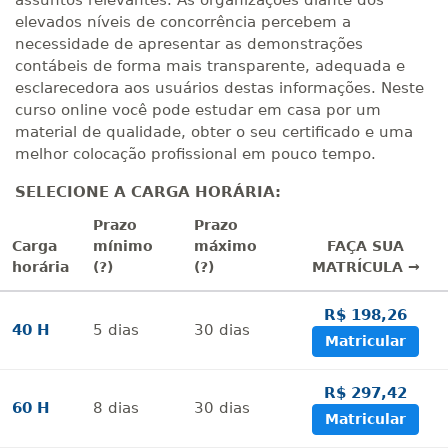
assuntos relevantes. As organizações diante dos
elevados níveis de concorrência percebem a
necessidade de apresentar as demonstrações
contábeis de forma mais transparente, adequada e
esclarecedora aos usuários destas informações. Neste
curso online você pode estudar em casa por um
material de qualidade, obter o seu certificado e uma
melhor colocação profissional em pouco tempo.
SELECIONE A CARGA HORÁRIA:
Prazo
Prazo
Carga
mínimo
máximo
FAÇA SUA
horária
(?)
(?)
MATRÍCULA →
R$ 198,26
40 H
5
dias
30
dias
Matricular
R$ 297,42
60 H
8
dias
30
dias
Matricular