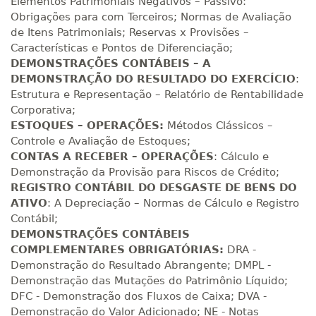
300 H
38
dias
120
dias
Elementos Patrimoniais Negativos – Passivo:
Matricular
Obrigações para com Terceiros; Normas de Avaliação
de Itens Patrimoniais; Reservas x Provisões –
R$ 1.586,20
Características e Pontos de Diferenciação;
320 H
40
dias
120
dias
DEMONSTRAÇÕES CONTÁBEIS – A
Matricular
DEMONSTRAÇÃO DO RESULTADO DO EXERCÍCIO
:
Estrutura e Representação – Relatório de Rentabilidade
R$ 1.685,33
340 H
Corporativa;
43
dias
120
dias
Matricular
ESTOQUES – OPERAÇÕES:
Métodos Clássicos –
Controle e Avaliação de Estoques;
R$ 1.784,48
CONTAS A RECEBER – OPERAÇÕES
: Cálculo e
360 H
45
dias
120
dias
Demonstração da Provisão para Riscos de Crédito;
Matricular
REGISTRO CONTÁBIL DO DESGASTE DE BENS DO
ATIVO
: A Depreciação – Normas de Cálculo e Registro
R$ 1.883,61
Contábil;
380 H
48
dias
150
dias
Matricular
DEMONSTRAÇÕES CONTÁBEIS
COMPLEMENTARES OBRIGATÓRIAS:
DRA -
R$ 1.982,74
Demonstração do Resultado Abrangente; DMPL -
400 H
50
dias
150
dias
Demonstração das Mutações do Patrimônio Líquido;
Matricular
DFC - Demonstração dos Fluxos de Caixa; DVA -
Demonstração do Valor Adicionado; NE - Notas