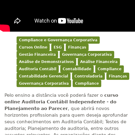
Compliance e Governança Corporativa
Cursos Online
ESG
Finanças
Gestão Financeira
Governança Corporativa
Análise de Demonstrativos
Análise Financeira
Auditoria Contábil
Contabilidade
Compliance
Contabilidade Gerencial
Controladoria
Finanças
Governança Corporativa
Compliance
Pelo ensino a distância você poderá fazer o
curso
online Auditoria Contábil Independente - do
Planejamento ao Parecer
, que abrirá novos
horizontes profissionais para quem deseja aprofundar
seus conhecimentos em Auditoria Contábil; Testes de
auditoria; Planejamento de auditoria, entre outros