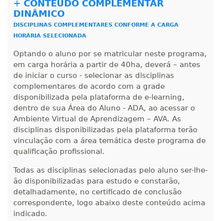
+
CONTEÚDO COMPLEMENTAR
DINÂMICO
R$ 1.685,33
340 H
43
dias
120
dias
DISCIPLINAS COMPLEMENTARES CONFORME A CARGA
Matricular
HORÁRIA SELECIONADA
R$ 1.784,48
Optando o aluno por se matricular neste programa,
360 H
45
dias
120
dias
em carga horária a partir de 40ha, deverá – antes
Matricular
de iniciar o curso - selecionar as disciplinas
complementares de acordo com a grade
R$ 1.883,61
disponibilizada pela plataforma de e-learning,
380 H
48
dias
150
dias
Matricular
dentro de sua Área do Aluno - ADA, ao acessar o
Ambiente Virtual de Aprendizagem – AVA. As
disciplinas disponibilizadas pela plataforma terão
R$ 1.982,74
400 H
50
dias
150
dias
vinculação com a área temática deste programa de
Matricular
qualificação profissional.
R$ 2.082,12
Todas as disciplinas selecionadas pelo aluno ser-lhe-
420 H
53
dias
150
dias
ão disponibilizadas para estudo e constarão,
Matricular
detalhadamente, no certificado de conclusão
correspondente, logo abaixo deste conteúdo acima
R$ 2.240,16
indicado.
440 H
55
dias
150
dias
Matricular