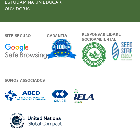
ESTUDAM NA UNIEDUCAR
OUVIDORIA
RESPONSABILIDADE
SITE SEGURO
GARANTIA
SOCIOAMBIENTAL
Google - Status do site no Nave
Garantia de satisfaçã
A Unieduc
SOMOS ASSOCIADOS
Associada a ABED
Associada a CRA-CE
Associada a IE
Associada a UN Global