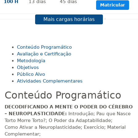
100 H
13
dias
45
dias
Matricular
Mais cargas horárias
R$ 594,81
120 H
15
dias
60
dias
Matricular
R$ 693,96
Conteúdo Programático
140 H
18
dias
60
dias
Matricular
Avaliação e Certificação
Metodologia
Objetivos
R$ 793,10
160 H
20
dias
60
dias
Público Alvo
Matricular
Atividades Complementares
Conteúdo Programático
R$ 892,23
180 H
23
dias
90
dias
Matricular
DECODIFICANDO A MENTE O PODER DO CÉREBRO
– NEUROPLASTICIDADE:
Introdução; Pau que Nasce
R$ 991,36
Torto Morre Torto?; O Poder da Adaptabilidade;
200 H
25
dias
90
dias
Matricular
Como Ativar a Neuroplasticidade; Exercício; Material
Complementar;