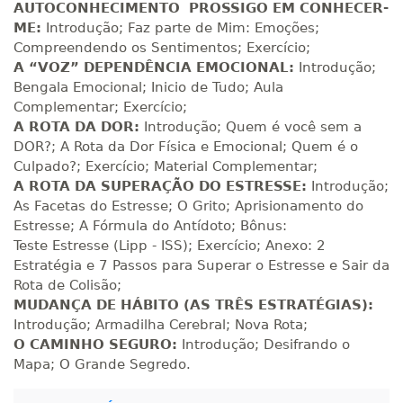
AUTOCONHECIMENTO PROSSIGO EM CONHECER-
R$ 1.090,51
220 H
28
dias
90
dias
ME:
Introdução; Faz parte de Mim: Emoções;
Matricular
Compreendendo os Sentimentos; Exercício;
A “VOZ” DEPENDÊNCIA EMOCIONAL:
Introdução;
R$ 1.189,66
Bengala Emocional; Inicio de Tudo; Aula
240 H
30
dias
90
dias
Matricular
Complementar; Exercício;
A ROTA DA DOR:
Introdução; Quem é você sem a
DOR?; A Rota da Dor Física e Emocional; Quem é o
R$ 1.288,78
260 H
33
dias
90
dias
Culpado?; Exercício; Material Complementar;
Matricular
A ROTA DA SUPERAÇÃO DO ESTRESSE:
Introdução;
As Facetas do Estresse; O Grito; Aprisionamento do
R$ 1.387,93
Estresse; A Fórmula do Antídoto; Bônus:
280 H
35
dias
120
dias
Matricular
Teste Estresse (Lipp - ISS); Exercício; Anexo: 2
Estratégia e 7 Passos para Superar o Estresse e Sair da
Rota de Colisão;
R$ 1.487,06
300 H
38
dias
120
dias
MUDANÇA DE HÁBITO (AS TRÊS ESTRATÉGIAS):
Matricular
Introdução; Armadilha Cerebral; Nova Rota;
O CAMINHO SEGURO:
Introdução; Desifrando o
R$ 1.586,20
Mapa; O Grande Segredo.
320 H
40
dias
120
dias
Matricular