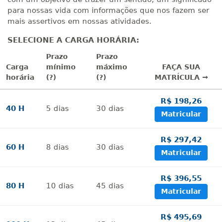
para nossas vida com informações que nos fazem ser
mais assertivos em nossas atividades.
SELECIONE A CARGA HORÁRIA:
Prazo
Prazo
Carga
mínimo
máximo
FAÇA SUA
horária
(?)
(?)
MATRÍCULA →
R$ 198,26
40 H
5
dias
30
dias
Matricular
R$ 297,42
60 H
8
dias
30
dias
Matricular
R$ 396,55
80 H
10
dias
45
dias
Matricular
R$ 495,69