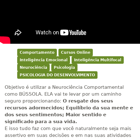
Comportamento
Cursos Online
Inteligência Emocional
Inteligência Multifocal
Neurociência
Psicologia
PSICOLOGIA DO DESENVOLVIMENTO
Objetivo é utilizar a Neurociência Comportamental
como BÚSSOLA. ELA vai te levar por um caminho
seguro proporcionando:
O resgate dos seus
recursos adormecidos; Equilíbrio da sua mente e
dos seus sentimentos; Maior sentido e
significado para a sua vida.
E isso tudo faz com que você naturalmente seja mais
assertivo em suas decisões e em nas suas atividades