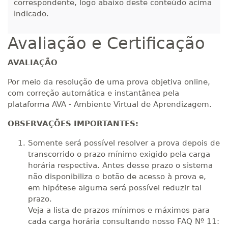
correspondente, logo abaixo deste conteúdo acima
indicado.
R$ 1.883,61
380 H
48
dias
150
dias
Matricular
Avaliação e Certificação
R$ 1.982,74
AVALIAÇÃO
400 H
50
dias
150
dias
Matricular
Por meio da resolução de uma prova objetiva online,
com correção automática e instantânea pela
R$ 2.082,12
plataforma AVA - Ambiente Virtual de Aprendizagem.
420 H
53
dias
150
dias
Matricular
OBSERVAÇÕES IMPORTANTES:
R$ 2.240,16
Somente será possível resolver a prova depois de
440 H
55
dias
150
dias
transcorrido o prazo mínimo exigido pela carga
Matricular
horária respectiva. Antes desse prazo o sistema
não disponibiliza o botão de acesso à prova e,
em hipótese alguma será possível reduzir tal
prazo.
Veja a lista de prazos mínimos e máximos para
cada carga horária consultando nosso FAQ Nº 11: