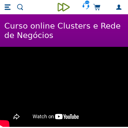
Skip main navigation
Skip to main content
Carrinho de 
Unieducar
Curso online Clusters e Rede
de Negócios