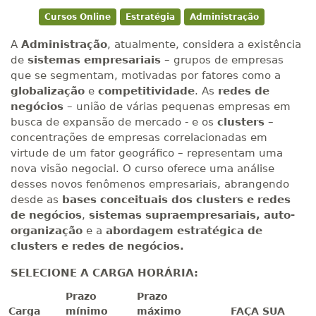
Cursos Online
Estratégia
Administração
A
Administração
, atualmente, considera a existência
de
sistemas empresariais
– grupos de empresas
que se segmentam, motivadas por fatores como a
globalização
e
competitividade
. As
redes de
negócios
– união de várias pequenas empresas em
busca de expansão de mercado - e os
clusters
–
concentrações de empresas correlacionadas em
virtude de um fator geográfico – representam uma
nova visão negocial. O curso oferece uma análise
desses novos fenômenos empresariais, abrangendo
desde as
bases conceituais dos clusters e redes
de negócios
,
sistemas supraempresariais, auto-
organização
e a
abordagem estratégica de
clusters e redes de negócios.
SELECIONE A CARGA HORÁRIA:
Prazo
Prazo
Carga
mínimo
máximo
FAÇA SUA