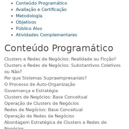
R$ 693,96
Conteúdo Programático
140 H
18
dias
60
dias
Matricular
Avaliação e Certificação
Metodologia
Objetivos
R$ 793,10
160 H
20
dias
60
dias
Público Alvo
Matricular
Atividades Complementares
Conteúdo Programático
R$ 892,23
180 H
23
dias
90
dias
Matricular
Clusters e Redes de Negócios: Realidade ou Ficção?
Clusters e Redes de Negócios: Substantivos Coletivos
R$ 991,36
ou Não?
200 H
25
dias
90
dias
Matricular
Por que Sistemas Supraempresariais?
O Processo de Auto-Organização
Governança e Estratégia
R$ 1.090,51
220 H
28
dias
90
dias
Clusters de Negócios: Base Conceitual
Matricular
Operação de Clusters de Negócios
Redes de Negócios: Base Conceitual
R$ 1.189,66
Operação de Redes de Negócios
240 H
30
dias
90
dias
Matricular
Abordagem Estratégica de Clusters e Redes de
Negócios