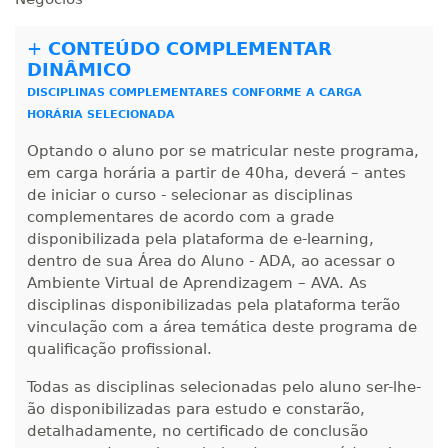
R$ 1.288,78
260 H
33
dias
90
dias
+
CONTEÚDO COMPLEMENTAR
Matricular
DINÂMICO
DISCIPLINAS COMPLEMENTARES CONFORME A CARGA
R$ 1.387,93
280 H
HORÁRIA SELECIONADA
35
dias
120
dias
Matricular
Optando o aluno por se matricular neste programa,
em carga horária a partir de 40ha, deverá – antes
R$ 1.487,06
300 H
de iniciar o curso - selecionar as disciplinas
38
dias
120
dias
Matricular
complementares de acordo com a grade
disponibilizada pela plataforma de e-learning,
R$ 1.586,20
dentro de sua Área do Aluno - ADA, ao acessar o
320 H
40
dias
120
dias
Ambiente Virtual de Aprendizagem – AVA. As
Matricular
disciplinas disponibilizadas pela plataforma terão
vinculação com a área temática deste programa de
R$ 1.685,33
qualificação profissional.
340 H
43
dias
120
dias
Matricular
Todas as disciplinas selecionadas pelo aluno ser-lhe-
ão disponibilizadas para estudo e constarão,
R$ 1.784,48
360 H
45
dias
120
dias
detalhadamente, no certificado de conclusão
Matricular