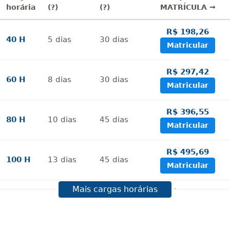
horária
(?)
(?)
MATRÍCULA →
R$ 198,26
40 H
5
dias
30
dias
Matricular
R$ 297,42
60 H
8
dias
30
dias
Matricular
R$ 396,55
80 H
10
dias
45
dias
Matricular
R$ 495,69
100 H
13
dias
45
dias
Matricular
Mais cargas horárias
R$ 594,81
120 H
15
dias
60
dias
Matricular