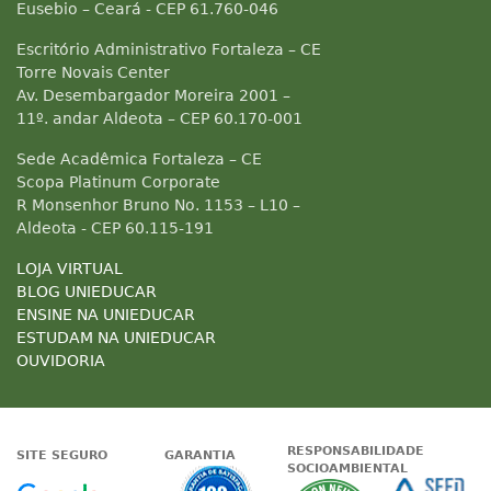
Eusebio – Ceará - CEP 61.760-046
Escritório Administrativo Fortaleza – CE
Torre Novais Center
Av. Desembargador Moreira 2001 –
11º. andar Aldeota – CEP 60.170-001
Sede Acadêmica Fortaleza – CE
Scopa Platinum Corporate
R Monsenhor Bruno No. 1153 – L10 –
Aldeota - CEP 60.115-191
LOJA VIRTUAL
BLOG UNIEDUCAR
ENSINE NA UNIEDUCAR
ESTUDAM NA UNIEDUCAR
OUVIDORIA
RESPONSABILIDADE
SITE SEGURO
GARANTIA
SOCIOAMBIENTAL
Google - Status do site no Nave
Garantia de satisfaçã
A Unieduc