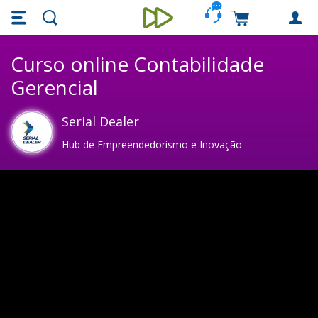
Skip main navigation
Skip to main content
Carrinho de c
Unieducar
Curso online Contabilidade
Gerencial
Serial Dealer
Hub de Empreendedorismo e Inovação