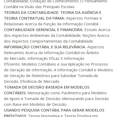
Contabilidade; Evolução do Conhecimento; O Pensamento
Matricular
Contábil na Visão das Principais Escolas.
TEORIAS DA CONTABILIDADE: TEORIA DA AGÊNCIA E
R$ 1.189,66
TEORIA CONTRATUAL DA FIRMA:
Aspectos Formais e
240 H
30
dias
90
dias
Matricular
Relacionais Acerca da Função da Informação Contábil.
CONTABILIDADE GERENCIAL E FINANCEIRA:
Estudo Acerca
dos Aspectos Ambientais da Contabilidade; Noções Acerca
R$ 1.288,78
260 H
33
dias
90
dias
dos Aspectos Comportamentais da Contabilidade.
Matricular
INFORMAÇÃO CONTÁBIL E SUA RELEVÂNCIA:
Aspectos
Relevantes Acerca da Informação Contábil no Âmbito
R$ 1.387,93
do Mercado. Informação Eficaz X Informação
280 H
35
dias
120
dias
Matricular
Eficiente; Modelos Contábeis e sua Aplicação no Processo
de Geração de Informação; A Informação Contábil e Modelos
de Geração de Relatórios para Subsidiar Tomada de
R$ 1.487,06
300 H
38
dias
120
dias
Decisão. Eficiência de Mercado.
Matricular
TOMADA DE DECISÃO BASEADA EM MODELOS
CONTÁBEIS:
Mensuração como Parâmetro para Modelos
R$ 1.586,20
de Apoio à Tomada de Decisão; Mensurando para Decisão
320 H
40
dias
120
dias
com Base em Modelos de Decisão.
Matricular
USANDO PESQUISA CONTÁBIL PARA GERAR MODELOS
PREDITIVOS:
Teoria Normativa e Teoria Positiva em