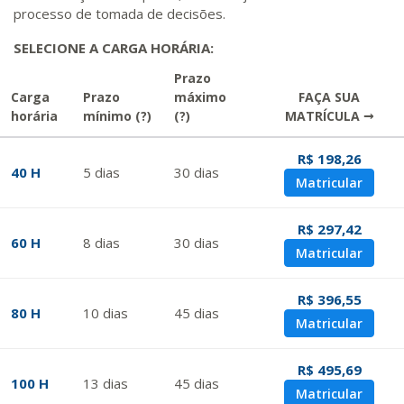
processo de tomada de decisões.
SELECIONE A CARGA HORÁRIA:
Prazo
Carga
Prazo
máximo
FAÇA SUA
horária
mínimo
(?)
(?)
MATRÍCULA →
R$ 198,26
40 H
5
dias
30
dias
Matricular
R$ 297,42
60 H
8
dias
30
dias
Matricular
R$ 396,55
80 H
10
dias
45
dias
Matricular
R$ 495,69
100 H
13
dias
45
dias
Matricular