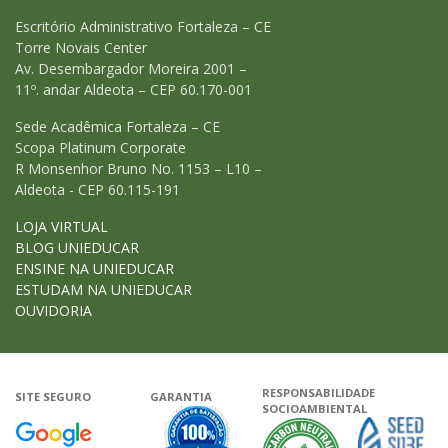
Escritório Administrativo Fortaleza – CE
Torre Novais Center
Av. Desembargador Moreira 2001 –
11º. andar Aldeota – CEP 60.170-001
Sede Acadêmica Fortaleza – CE
Scopa Platinum Corporate
R Monsenhor Bruno No. 1153 – L10 –
Aldeota - CEP 60.115-191
LOJA VIRTUAL
BLOG UNIEDUCAR
ENSINE NA UNIEDUCAR
ESTUDAM NA UNIEDUCAR
OUVIDORIA
RESPONSABILIDADE
SITE SEGURO
GARANTIA
SOCIOAMBIENTAL
Google - Status do site no Navega
Garantia de satisfação
A Unieduca