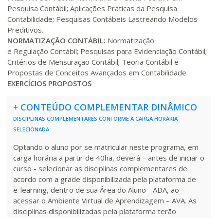
R$ 1.685,33
340 H
Pesquisa Contábil; Aplicações Práticas da Pesquisa
43
dias
120
dias
Matricular
Contabilidade; Pesquisas Contábeis Lastreando Modelos
Preditivos.
R$ 1.784,48
NORMATIZAÇÃO CONTÁBIL:
Normatização
360 H
45
dias
120
dias
e Regulação Contábil; Pesquisas para Evidenciação Contábil;
Matricular
Critérios de Mensuração Contábil; Teoria Contábil e
Propostas de Conceitos Avançados em Contabilidade.
R$ 1.883,61
EXERCÍCIOS PROPOSTOS
380 H
48
dias
150
dias
Matricular
+
CONTEÚDO COMPLEMENTAR DINÂMICO
R$ 1.982,74
DISCIPLINAS COMPLEMENTARES CONFORME A CARGA HORÁRIA
400 H
50
dias
150
dias
Matricular
SELECIONADA
Optando o aluno por se matricular neste programa, em
R$ 2.082,12
carga horária a partir de 40ha, deverá – antes de iniciar o
420 H
53
dias
150
dias
Matricular
curso - selecionar as disciplinas complementares de
acordo com a grade disponibilizada pela plataforma de
e-learning, dentro de sua Área do Aluno - ADA, ao
R$ 2.240,16
440 H
55
dias
150
dias
acessar o Ambiente Virtual de Aprendizagem – AVA. As
Matricular
disciplinas disponibilizadas pela plataforma terão