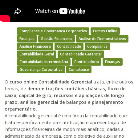
Compliance e Governança Corporativa
Cursos Online
Finanças
Gestão Financeira
Análise de Demonstrativos
Análise Financeira
Contabilidade
Compliance
Contabilidade Geral
Contabilidade Gerencial
Contabilidade Intermediária
Controladoria
Finanças
Governança Corporativa
Compliance
O
curso online Contabilidade Gerencial
trata, entre outros
temas, de
demonstrações contábeis básicas, fluxo de
caixa, capital de giro, recursos e aplicações de longo
prazo, análise gerencial de balanços
e
planejamento
orçamentário.
A contabilidade gerencial é uma área da contabilidade que
trata especificamente da sintetização e apresentação de
informações financeiras de modo mais analítico, dadas à
administração da empresa, com o objetivo de auxiliar no