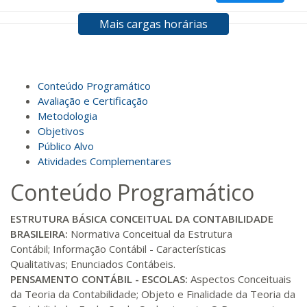
Mais cargas horárias
R$ 594,81
120 H
15
dias
60
dias
Matricular
R$ 693,96
Conteúdo Programático
140 H
18
dias
60
dias
Matricular
Avaliação e Certificação
Metodologia
Objetivos
R$ 793,10
160 H
20
dias
60
dias
Público Alvo
Matricular
Atividades Complementares
Conteúdo Programático
R$ 892,23
180 H
23
dias
90
dias
Matricular
ESTRUTURA BÁSICA CONCEITUAL DA CONTABILIDADE
BRASILEIRA:
Normativa Conceitual da Estrutura
R$ 991,36
Contábil; Informação Contábil - Características
200 H
25
dias
90
dias
Matricular
Qualitativas; Enunciados Contábeis.
PENSAMENTO CONTÁBIL - ESCOLAS:
Aspectos Conceituais
da Teoria da Contabilidade; Objeto e Finalidade da Teoria da
R$ 1.090,51
220 H
28
dias
90
dias