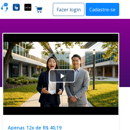
o
Fazer login
Cadastre-se
Carrinho de compras
Play
Video
Apenas
12x de
R$ 40,19