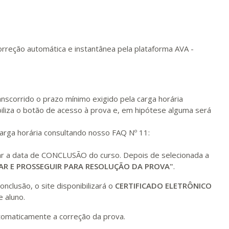
R$ 1.685,33
ualizar
Visualizar
ELETRÔNICO
Matricular
R$ 1.784,48
orreção automática e instantânea pela plataforma AVA -
ualizar
Visualizar
ELETRÔNICO
Matricular
R$ 1.883,61
ualizar
Visualizar
ELETRÔNICO
nscorrido o prazo mínimo exigido pela carga horária
Matricular
iliza o botão de acesso à prova e, em hipótese alguma será
R$ 1.982,74
carga horária consultando nosso FAQ Nº 11:
ualizar
Visualizar
ELETRÔNICO
Matricular
nar a data de CONCLUSÃO do curso. Depois de selecionada a
R$ 2.082,12
AR E PROSSEGUIR PARA RESOLUÇÃO DA PROVA"
.
ualizar
Visualizar
ELETRÔNICO
Matricular
nclusão, o site disponibilizará o
CERTIFICADO ELETRÔNICO
 aluno.
R$ 2.240,16
ualizar
Visualizar
ELETRÔNICO
tomaticamente a correção da prova.
Matricular