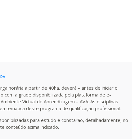
ualizar
Visualizar
ELETRÔNICO
Matricular
R$ 1.189,66
ualizar
Visualizar
ELETRÔNICO
Matricular
R$ 1.288,78
ualizar
Visualizar
ELETRÔNICO
Matricular
R$ 1.387,93
ualizar
Visualizar
ELETRÔNICO
ADA
Matricular
a horária a partir de 40ha, deverá – antes de iniciar o
R$ 1.487,06
do com a grade disponibilizada pela plataforma de e-
ualizar
Visualizar
ELETRÔNICO
 Ambiente Virtual de Aprendizagem – AVA. As disciplinas
Matricular
rea temática deste programa de qualificação profissional.
R$ 1.586,20
isponibilizadas para estudo e constarão, detalhadamente, no
ualizar
Visualizar
ELETRÔNICO
Matricular
te conteúdo acima indicado.