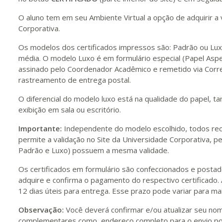
O aluno tem em seu Ambiente Virtual a opção de adquirir a 
Corporativa.
Os modelos dos certificados impressos são: Padrão ou Lu
média. O modelo Luxo é em formulário especial (Papel Aspe
assinado pelo Coordenador Acadêmico e remetido via Corre
rastreamento de entrega postal.
O diferencial do modelo luxo está na qualidade do papel, t
exibição em sala ou escritório.
Importante:
Independente do modelo escolhido, todos rece
permite a validação no Site da Universidade Corporativa, pe
Padrão e Luxo) possuem a mesma validade.
Os certificados em formulário são confeccionados e postado
adquire e confirma o pagamento do respectivo certificado. 
12 dias úteis para entrega. Esse prazo pode variar para mais
Observação:
Você deverá confirmar e/ou atualizar seu nom
complementares como, endereço completo para o envio por 