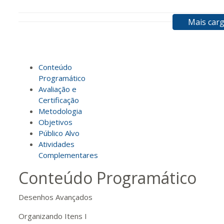
Mais carg
120 H
15
dias
60
dias
Vis
Conteúdo
140 H
18
dias
60
dias
Vis
Programático
Avaliação e
Certificação
160 H
20
dias
60
dias
Vis
Metodologia
Objetivos
Público Alvo
Atividades
180 H
23
dias
90
dias
Vis
Complementares
Conteúdo Programático
200 H
25
dias
90
dias
Vis
Desenhos Avançados
Organizando Itens I