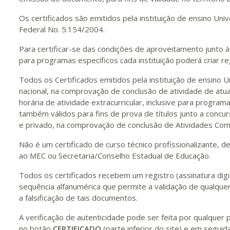
Os certificados são emitidos pela instituição de ensino U
Federal No. 5.154/2004.
Para certificar-se das condições de aproveitamento junto à 
para programas específicos cada instituição poderá criar re
Todos os Certificados emitidos pela instituição de ensino U
nacional, na comprovação de conclusão de atividade de atua
horária de atividade extracurricular, inclusive para program
também válidos para fins de prova de títulos junto a concur
e privado, na comprovação de conclusão de Atividades Com
Não é um certificado de curso técnico profissionalizante, d
ao MEC ou Secretaria/Conselho Estadual de Educação.
Todos os certificados recebem um registro (assinatura digit
sequência alfanumérica que permite a validação de qualquer
a falsificação de tais documentos.
A verificação de autenticidade pode ser feita por qualque
no botão
CERTIFICADO
(parte inferior do site) e em seguida