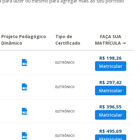
 para lazer ou mesmo para agregar mais ao seu portfólio
Projeto Pedagógico
Tipo de
FAÇA SUA
Dinâmico
Certificado
MATRÍCULA →
R$ 198,26
ualizar
Visualizar
ELETRÔNICO
Matricular
R$ 297,42
ualizar
Visualizar
ELETRÔNICO
Matricular
R$ 396,55
ualizar
Visualizar
ELETRÔNICO
Matricular
R$ 495,69
ualizar
Visualizar
ELETRÔNICO
Matricular