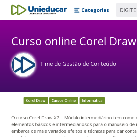
Skip main navigation
Skip to main content
Categorias
Unieducar
Curso online Corel Draw
Time de Gestão de Conteúdo
Corel Draw
Cursos Online
Informática
O curso Corel Draw X7 – Módulo intermediárioo tem como o
elementos básicos e intermediáriosos para o manuseio de i
embarca os mais variados efeitos e técnicas para dar conta 