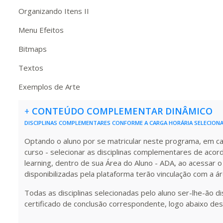
220 H
28
dias
90
dias
Vis
Organizando Itens II
Menu Efeitos
240 H
30
dias
90
dias
Vis
Bitmaps
Textos
260 H
33
dias
90
dias
Vis
Exemplos de Arte
+
CONTEÚDO COMPLEMENTAR DINÂMICO
280 H
35
dias
120
dias
Vis
DISCIPLINAS COMPLEMENTARES CONFORME A CARGA HORÁRIA SELECION
Optando o aluno por se matricular neste programa, em carg
curso - selecionar as disciplinas complementares de acor
300 H
38
dias
120
dias
Vis
learning, dentro de sua Área do Aluno - ADA, ao acessar o
disponibilizadas pela plataforma terão vinculação com a á
Todas as disciplinas selecionadas pelo aluno ser-lhe-ão d
320 H
40
dias
120
dias
Vis
certificado de conclusão correspondente, logo abaixo des