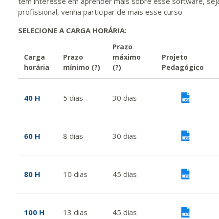
tem interesse em aprender mais sobre esse software, seja
profissional, venha participar de mais esse curso.
SELECIONE A CARGA HORÁRIA:
Prazo
Carga
Prazo
máximo
Projeto
horária
mínimo
(?)
(?)
Pedagógico
40 H
5
dias
30
dias
Vis
60 H
8
dias
30
dias
Vis
80 H
10
dias
45
dias
Vis
100 H
13
dias
45
dias
Vis