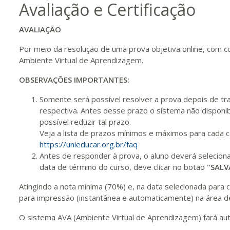
Avaliação e Certificação
340 H
43
dias
120
dias
Vis
AVALIAÇÃO
Por meio da resolução de uma prova objetiva online, com c
360 H
45
dias
120
dias
Vis
Ambiente Virtual de Aprendizagem.
OBSERVAÇÕES IMPORTANTES:
380 H
48
dias
150
dias
Vis
Somente será possível resolver a prova depois de tra
respectiva. Antes desse prazo o sistema não disponib
possível reduzir tal prazo.
Veja a lista de prazos mínimos e máximos para cada 
400 H
50
dias
150
dias
Vis
https://unieducar.org.br/faq
Antes de responder à prova, o aluno deverá selecio
data de término do curso, deve clicar no botão
"SALV
420 H
53
dias
150
dias
Vis
Atingindo a nota mínima (70%) e, na data selecionada para co
para impressão (instantânea e automaticamente) na área de
440 H
55
dias
150
dias
Vis
O sistema AVA (Ambiente Virtual de Aprendizagem) fará au