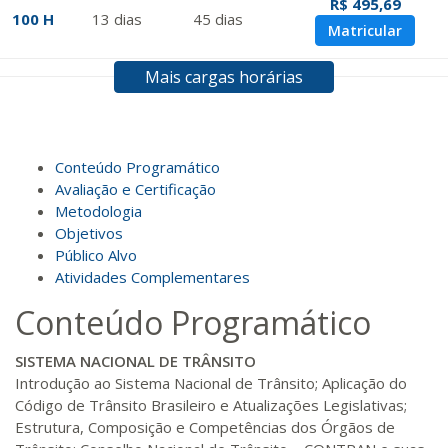
R$ 495,69
100 H
13
dias
45
dias
Matricular
Mais cargas horárias
R$ 594,81
120 H
15
dias
60
dias
Matricular
R$ 693,96
Conteúdo Programático
140 H
18
dias
60
dias
Matricular
Avaliação e Certificação
Metodologia
Objetivos
R$ 793,10
160 H
20
dias
60
dias
Público Alvo
Matricular
Atividades Complementares
Conteúdo Programático
R$ 892,23
180 H
23
dias
90
dias
Matricular
SISTEMA NACIONAL DE TRÂNSITO
Introdução ao Sistema Nacional de Trânsito; Aplicação do
R$ 991,36
Código de Trânsito Brasileiro e Atualizações Legislativas;
200 H
25
dias
90
dias
Matricular
Estrutura, Composição e Competências dos Órgãos de