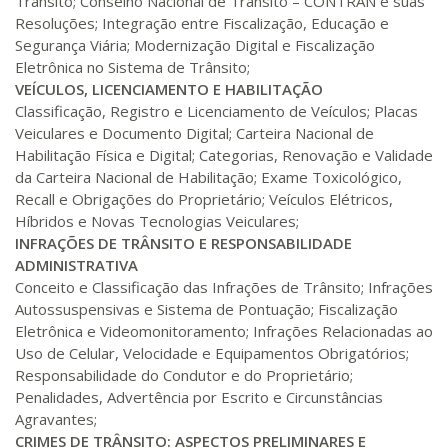
Trânsito; Conselho Nacional de Trânsito – CONTRAN e suas
Resoluções; Integração entre Fiscalização, Educação e
R$ 1.090,51
220 H
28
dias
90
dias
Segurança Viária; Modernização Digital e Fiscalização
Matricular
Eletrônica no Sistema de Trânsito;
VEÍCULOS, LICENCIAMENTO E HABILITAÇÃO
R$ 1.189,66
Classificação, Registro e Licenciamento de Veículos; Placas
240 H
30
dias
90
dias
Matricular
Veiculares e Documento Digital; Carteira Nacional de
Habilitação Física e Digital; Categorias, Renovação e Validade
da Carteira Nacional de Habilitação; Exame Toxicológico,
R$ 1.288,78
260 H
33
dias
90
dias
Recall e Obrigações do Proprietário; Veículos Elétricos,
Matricular
Híbridos e Novas Tecnologias Veiculares;
INFRAÇÕES DE TRÂNSITO E RESPONSABILIDADE
R$ 1.387,93
ADMINISTRATIVA
280 H
35
dias
120
dias
Matricular
Conceito e Classificação das Infrações de Trânsito; Infrações
Autossuspensivas e Sistema de Pontuação; Fiscalização
Eletrônica e Videomonitoramento; Infrações Relacionadas ao
R$ 1.487,06
300 H
38
dias
120
dias
Uso de Celular, Velocidade e Equipamentos Obrigatórios;
Matricular
Responsabilidade do Condutor e do Proprietário;
Penalidades, Advertência por Escrito e Circunstâncias
R$ 1.586,20
Agravantes;
320 H
40
dias
120
dias
CRIMES DE TRÂNSITO: ASPECTOS PRELIMINARES E
Matricular