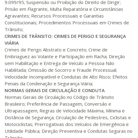
440 H
55
dias
150
dias
9.099/95; Suspensão ou Proibição do Direito de Dirigir;
Matricular
Prisão em Flagrante, Multa Reparatória e Circunstâncias
Agravantes; Recursos Processuais e Garantias
Constitucionais; Procedimentos Processuais em Crimes de
Trânsito;
CRIMES DE TRÂNSITO: CRIMES DE PERIGO E SEGURANÇA
VIÁRIA
Crimes de Perigo Abstrato e Concreto; Crime de
Embriaguez ao Volante e Participação em Racha; Direção
sem Habilitação e Entrega de Veículo a Pessoa Não
Habilitada; Omissão de Socorro e Fraude Processual;
Velocidade Incompatível e Condutas de Alto Risco; Efeitos
Penais da Condenação e Segurança Viária;
NORMAS GERAIS DE CIRCULAÇÃO E CONDUTA
Normas Gerais de Circulação no Código de Trânsito
Brasileiro; Preferência de Passagem, Conversão e
Ultrapassagem; Regras de Velocidade Máxima, Mínima e
Distância de Segurança; Circulação de Pedestres, Ciclistas e
Motociclistas; Prerrogativas dos Veículos de Emergência e
Utilidade Pública; Direção Preventiva e Condutas Seguras no
Trânsito;