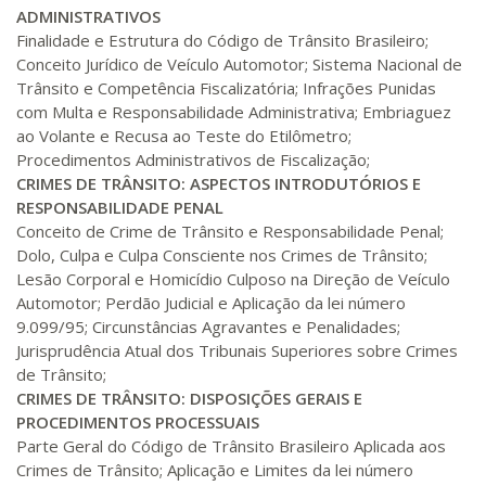
ADMINISTRATIVOS
Finalidade e Estrutura do Código de Trânsito Brasileiro;
R$ 1.685,33
340 H
Conceito Jurídico de Veículo Automotor; Sistema Nacional de
43
dias
120
dias
Matricular
Trânsito e Competência Fiscalizatória; Infrações Punidas
com Multa e Responsabilidade Administrativa; Embriaguez
R$ 1.784,48
ao Volante e Recusa ao Teste do Etilômetro;
360 H
45
dias
120
dias
Procedimentos Administrativos de Fiscalização;
Matricular
CRIMES DE TRÂNSITO: ASPECTOS INTRODUTÓRIOS E
RESPONSABILIDADE PENAL
R$ 1.883,61
Conceito de Crime de Trânsito e Responsabilidade Penal;
380 H
48
dias
150
dias
Matricular
Dolo, Culpa e Culpa Consciente nos Crimes de Trânsito;
Lesão Corporal e Homicídio Culposo na Direção de Veículo
R$ 1.982,74
Automotor; Perdão Judicial e Aplicação da lei número
400 H
50
dias
150
dias
9.099/95; Circunstâncias Agravantes e Penalidades;
Matricular
Jurisprudência Atual dos Tribunais Superiores sobre Crimes
de Trânsito;
R$ 2.082,12
CRIMES DE TRÂNSITO: DISPOSIÇÕES GERAIS E
420 H
53
dias
150
dias
Matricular
PROCEDIMENTOS PROCESSUAIS
Parte Geral do Código de Trânsito Brasileiro Aplicada aos
Crimes de Trânsito; Aplicação e Limites da lei número
R$ 2.240,16