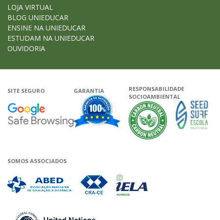
LOJA VIRTUAL
BLOG UNIEDUCAR
ENSINE NA UNIEDUCAR
ESTUDAM NA UNIEDUCAR
OUVIDORIA
RESPONSABILIDADE
SITE SEGURO
GARANTIA
SOCIOAMBIENTAL
Google - Status do site no Navega
Garantia de satisfação
A Unieduca
SOMOS ASSOCIADOS
Associada a ABED
Associada a CRA-CE
Associada a IELA
Associada a UN Global 