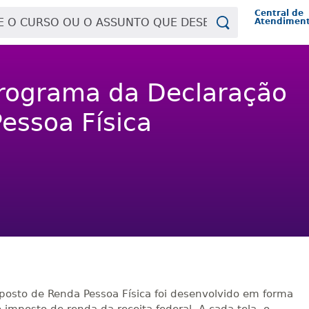
Central de
Atendimen
Programa da Declaração
essoa Física
posto de Renda Pessoa Física foi desenvolvido em forma