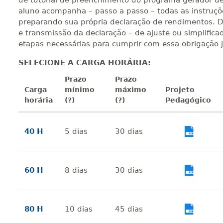
de tutorial de preenchimento do programa gerador de 
aluno acompanha – passo a passo – todas as instruçõe
preparando sua própria declaração de rendimentos. D
e transmissão da declaração – de ajuste ou simplific
etapas necessárias para cumprir com essa obrigação ju
SELECIONE A CARGA HORÁRIA:
Prazo
Prazo
Carga
mínimo
máximo
Projeto
horária
(?)
(?)
Pedagógico
40 H
5
dias
30
dias
Vi
60 H
8
dias
30
dias
Vi
80 H
10
dias
45
dias
Vi