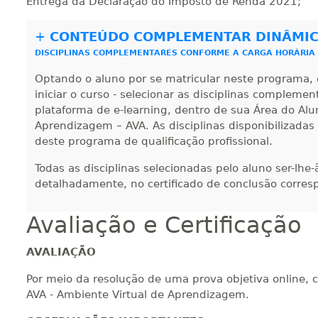
Entrega da Declaração do Imposto de Renda 2021;
320 H
40
dias
120
dias
Vi
+
CONTEÚDO COMPLEMENTAR DINÂMI
DISCIPLINAS COMPLEMENTARES CONFORME A CARGA HORÁRIA
340 H
43
dias
120
dias
Vi
Optando o aluno por se matricular neste programa, 
iniciar o curso - selecionar as disciplinas compleme
plataforma de e-learning, dentro de sua Área do Alu
360 H
45
dias
120
dias
Vi
Aprendizagem – AVA. As disciplinas disponibilizadas
deste programa de qualificação profissional.
Todas as disciplinas selecionadas pelo aluno ser-lhe
380 H
48
dias
150
dias
Vi
detalhadamente, no certificado de conclusão corres
Avaliação e Certificação
400 H
50
dias
150
dias
Vi
AVALIAÇÃO
Por meio da resolução de uma prova objetiva online, 
420 H
53
dias
150
dias
Vi
AVA - Ambiente Virtual de Aprendizagem.