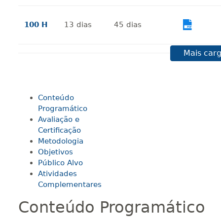
100 H
13
dias
45
dias
Vi
Mais carg
120 H
15
dias
60
dias
Vi
Conteúdo
140 H
18
dias
60
dias
Vi
Programático
Avaliação e
Certificação
160 H
20
dias
60
dias
Vi
Metodologia
Objetivos
Público Alvo
Atividades
180 H
23
dias
90
dias
Vi
Complementares
Conteúdo Programático
200 H
25
dias
90
dias
Vi