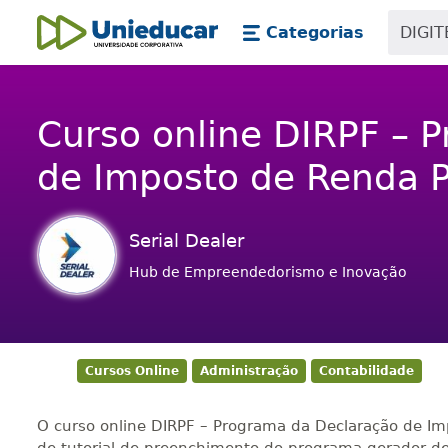
Skip main navigation
Skip to main content
Categorias
Unieducar
Curso online DIRPF – 
de Imposto de Renda P
Serial Dealer
Hub de Empreendedorismo e Inovação
Cursos Online
Administração
Contabilidade
O curso online DIRPF – Programa da Declaração de Im