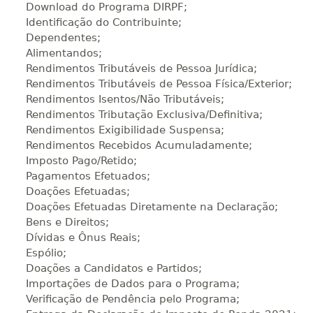
Download do Programa DIRPF;
Identificação do Contribuinte;
Dependentes;
220 H
28
dias
90
dias
Vi
Alimentandos;
Rendimentos Tributáveis de Pessoa Jurídica;
Rendimentos Tributáveis de Pessoa Física/Exterior;
Rendimentos Isentos/Não Tributáveis;
240 H
30
dias
90
dias
Vi
Rendimentos Tributação Exclusiva/Definitiva;
Rendimentos Exigibilidade Suspensa;
Rendimentos Recebidos Acumuladamente;
260 H
33
dias
90
dias
Vi
Imposto Pago/Retido;
Pagamentos Efetuados;
Doações Efetuadas;
Doações Efetuadas Diretamente na Declaração;
280 H
35
dias
120
dias
Vi
Bens e Direitos;
Dívidas e Ônus Reais;
Espólio;
300 H
38
dias
120
dias
Vi
Doações a Candidatos e Partidos;
Importações de Dados para o Programa;
Verificação de Pendência pelo Programa;