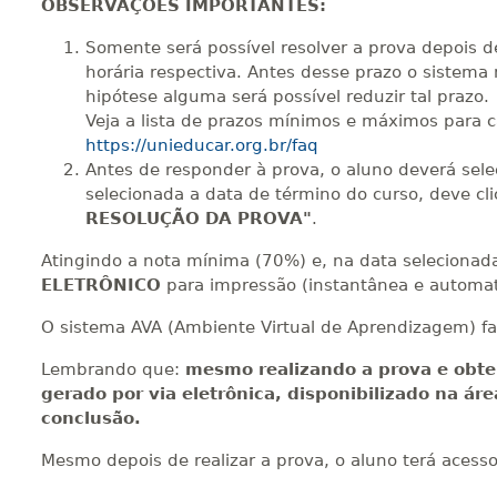
OBSERVAÇÕES IMPORTANTES:
440 H
55
dias
150
dias
Vi
Somente será possível resolver a prova depois d
horária respectiva. Antes desse prazo o sistema 
hipótese alguma será possível reduzir tal prazo.
Veja a lista de prazos mínimos e máximos para 
https://unieducar.org.br/faq
Antes de responder à prova, o aluno deverá sel
selecionada a data de término do curso, deve cl
RESOLUÇÃO DA PROVA"
.
Atingindo a nota mínima (70%) e, na data selecionada 
ELETRÔNICO
para impressão (instantânea e automat
O sistema AVA (Ambiente Virtual de Aprendizagem) fa
Lembrando que:
mesmo realizando a prova e obte
gerado por via eletrônica, disponibilizado na ár
conclusão.
Mesmo depois de realizar a prova, o aluno terá acess