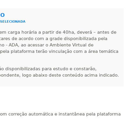
sualizar
Visualizar
ELETRÔNICO
Matricular
CO
R$ 1.685,33
 SELECIONADA
sualizar
Visualizar
ELETRÔNICO
Matricular
em carga horária a partir de 40ha, deverá – antes de
ntares de acordo com a grade disponibilizada pela
R$ 1.784,48
no - ADA, ao acessar o Ambiente Virtual de
sualizar
Visualizar
ELETRÔNICO
 pela plataforma terão vinculação com a área temática
Matricular
R$ 1.883,61
-ão disponibilizadas para estudo e constarão,
sualizar
Visualizar
ELETRÔNICO
Matricular
pondente, logo abaixo deste conteúdo acima indicado.
R$ 1.982,74
sualizar
Visualizar
ELETRÔNICO
Matricular
R$ 2.082,12
com correção automática e instantânea pela plataforma
sualizar
Visualizar
ELETRÔNICO
Matricular