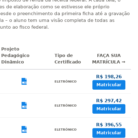
imposto de renda da receita federal. A cada tela, o
s de elaboração como se estivesse ele próprio
esde o preenchimento da primeira ficha até a gravação
ada – o aluno tem uma visão completa de todas as
nto ao fisco federal.
Projeto
Pedagógico
Tipo de
FAÇA SUA
Dinâmico
Certificado
MATRÍCULA →
R$ 198,26
sualizar
Visualizar
ELETRÔNICO
Matricular
R$ 297,42
sualizar
Visualizar
ELETRÔNICO
Matricular
R$ 396,55
sualizar
Visualizar
ELETRÔNICO
Matricular