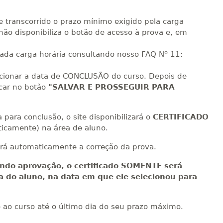
R$ 2.240,16
sualizar
Visualizar
ELETRÔNICO
e transcorrido o prazo mínimo exigido pela carga
Matricular
não disponibiliza o botão de acesso à prova e, em
cada carga horária consultando nosso FAQ Nº 11:
ecionar a data de CONCLUSÃO do curso. Depois de
icar no botão
"SALVAR E PROSSEGUIR PARA
para conclusão, o site disponibilizará o
CERTIFICADO
icamente) na área de aluno.
rá automaticamente a correção da prova.
ndo aprovação, o certificado SOMENTE será
ea do aluno, na data em que ele selecionou para
o ao curso até o último dia do seu prazo máximo.