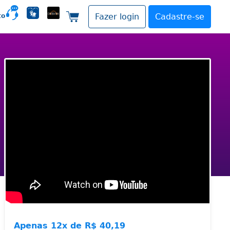
to
Fazer login
Cadastre-se
Carrinho de compras
Apenas
12x de
R$ 40,19