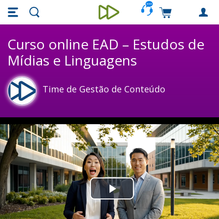
Skip main navigation
Skip to main content
Carrinho de c
Unieducar
Curso online EAD – Estudos de
Mídias e Linguagens
Time de Gestão de Conteúdo
Play