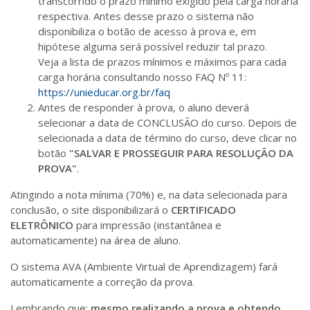
transcorrido o prazo mínimo exigido pela carga horária
respectiva. Antes desse prazo o sistema não
disponibiliza o botão de acesso à prova e, em
hipótese alguma será possível reduzir tal prazo.
Veja a lista de prazos mínimos e máximos para cada
carga horária consultando nosso FAQ Nº 11:
https://unieducar.org.br/faq
Antes de responder à prova, o aluno deverá
selecionar a data de CONCLUSÃO do curso. Depois de
selecionada a data de término do curso, deve clicar no
botão
"SALVAR E PROSSEGUIR PARA RESOLUÇÃO DA
PROVA"
.
Atingindo a nota mínima (70%) e, na data selecionada para
conclusão, o site disponibilizará o
CERTIFICADO
ELETRÔNICO
para impressão (instantânea e
automaticamente) na área de aluno.
O sistema AVA (Ambiente Virtual de Aprendizagem) fará
automaticamente a correção da prova.
Lembrando que:
mesmo realizando a prova e obtendo