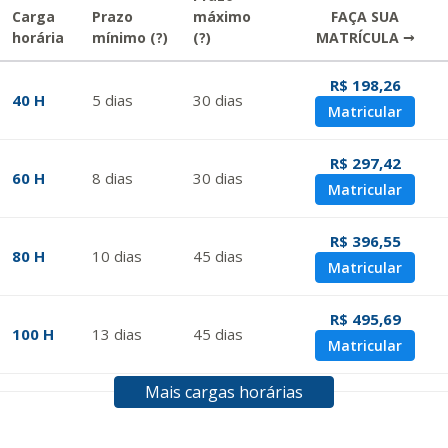
Carga
Prazo
máximo
FAÇA SUA
horária
mínimo
(?)
(?)
MATRÍCULA →
R$ 198,26
40 H
5
dias
30
dias
Matricular
R$ 297,42
60 H
8
dias
30
dias
Matricular
R$ 396,55
80 H
10
dias
45
dias
Matricular
R$ 495,69
100 H
13
dias
45
dias
Matricular
Mais cargas horárias
R$ 594,81
120 H
15
dias
60
dias
Matricular