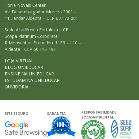
Torre Novais Center
Av. Desembargador Moreira 2001 –
11º. andar Aldeota – CEP 60.170-001
Sede Acadêmica Fortaleza – CE
Scopa Platinum Corporate
R Monsenhor Bruno No. 1153 – L10 –
Aldeota - CEP 60.115-191
LOJA VIRTUAL
BLOG UNIEDUCAR
ENSINE NA UNIEDUCAR
ESTUDAM NA UNIEDUCAR
OUVIDORIA
RESPONSABILIDADE
SITE SEGURO
GARANTIA
SOCIOAMBIENTAL
Google - Status do site no Navega
Garantia de satisfação
A Unieduca