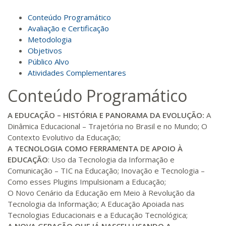
R$ 693,96
Conteúdo Programático
140 H
18
dias
60
dias
Matricular
Avaliação e Certificação
Metodologia
Objetivos
R$ 793,10
160 H
20
dias
60
dias
Público Alvo
Matricular
Atividades Complementares
Conteúdo Programático
R$ 892,23
180 H
23
dias
90
dias
Matricular
A EDUCAÇÃO – HISTÓRIA E PANORAMA DA EVOLUÇÃO:
A
Dinâmica Educacional – Trajetória no Brasil e no Mundo; O
R$ 991,36
Contexto Evolutivo da Educação;
200 H
25
dias
90
dias
Matricular
A TECNOLOGIA COMO FERRAMENTA DE APOIO À
EDUCAÇÃO
: Uso da Tecnologia da Informação e
Comunicação – TIC na Educação; Inovação e Tecnologia –
R$ 1.090,51
220 H
28
dias
90
dias
Como esses Plugins Impulsionam a Educação;
Matricular
O Novo Cenário da Educação em Meio à Revolução da
Tecnologia da Informação; A Educação Apoiada nas
R$ 1.189,66
Tecnologias Educacionais e a Educação Tecnológica;
240 H
30
dias
90
dias
Matricular