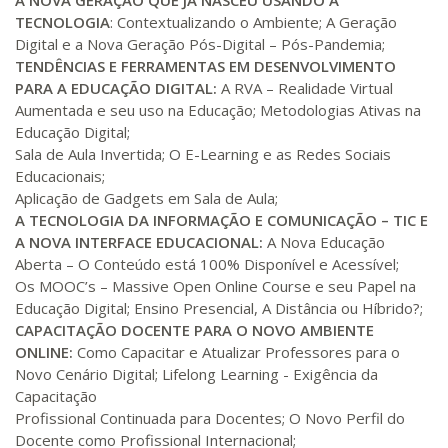
A NOVA GERAÇÃO QUE JÁ NASCEU USANDO A
TECNOLOGIA
: Contextualizando o Ambiente; A Geração
Digital e a Nova Geração Pós-Digital – Pós-Pandemia;
R$ 1.288,78
260 H
33
dias
90
dias
TENDÊNCIAS E FERRAMENTAS EM DESENVOLVIMENTO
Matricular
PARA A EDUCAÇÃO DIGITAL:
A RVA – Realidade Virtual
Aumentada e seu uso na Educação; Metodologias Ativas na
R$ 1.387,93
Educação Digital;
280 H
35
dias
120
dias
Matricular
Sala de Aula Invertida; O E-Learning e as Redes Sociais
Educacionais;
Aplicação de Gadgets em Sala de Aula;
R$ 1.487,06
300 H
38
dias
120
dias
A TECNOLOGIA DA INFORMAÇÃO E COMUNICAÇÃO – TIC E
Matricular
A NOVA INTERFACE EDUCACIONAL:
A Nova Educação
Aberta – O Conteúdo está 100% Disponível e Acessível;
R$ 1.586,20
Os MOOC’s – Massive Open Online Course e seu Papel na
320 H
40
dias
120
dias
Educação Digital; Ensino Presencial, A Distância ou Híbrido?;
Matricular
CAPACITAÇÃO DOCENTE PARA O NOVO AMBIENTE
ONLINE:
Como Capacitar e Atualizar Professores para o
R$ 1.685,33
340 H
Novo Cenário Digital; Lifelong Learning - Exigência da
43
dias
120
dias
Matricular
Capacitação
Profissional Continuada para Docentes; O Novo Perfil do
R$ 1.784,48
Docente como Profissional Internacional;