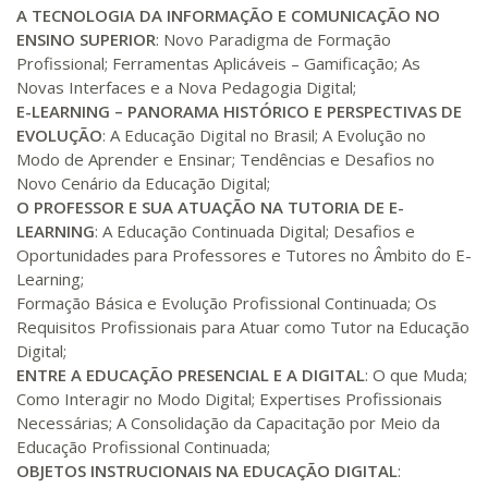
360 H
45
dias
120
dias
A TECNOLOGIA DA INFORMAÇÃO E COMUNICAÇÃO NO
Matricular
ENSINO SUPERIOR
: Novo Paradigma de Formação
Profissional; Ferramentas Aplicáveis – Gamificação; As
R$ 1.883,61
Novas Interfaces e a Nova Pedagogia Digital;
380 H
48
dias
150
dias
Matricular
E-LEARNING – PANORAMA HISTÓRICO E PERSPECTIVAS DE
EVOLUÇÃO
: A Educação Digital no Brasil; A Evolução no
R$ 1.982,74
Modo de Aprender e Ensinar; Tendências e Desafios no
400 H
50
dias
150
dias
Novo Cenário da Educação Digital;
Matricular
O PROFESSOR E SUA ATUAÇÃO NA TUTORIA DE E-
LEARNING
: A Educação Continuada Digital; Desafios e
R$ 2.082,12
Oportunidades para Professores e Tutores no Âmbito do E-
420 H
53
dias
150
dias
Matricular
Learning;
Formação Básica e Evolução Profissional Continuada; Os
Requisitos Profissionais para Atuar como Tutor na Educação
R$ 2.240,16
440 H
55
dias
150
dias
Digital;
Matricular
ENTRE A EDUCAÇÃO PRESENCIAL E A DIGITAL
: O que Muda;
Como Interagir no Modo Digital; Expertises Profissionais
Necessárias; A Consolidação da Capacitação por Meio da
Educação Profissional Continuada;
OBJETOS INSTRUCIONAIS NA EDUCAÇÃO DIGITAL
: