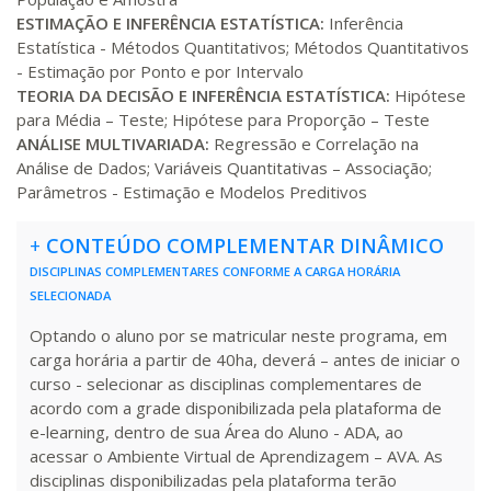
ESTIMAÇÃO E INFERÊNCIA ESTATÍSTICA:
Inferência
R$ 1.487,06
300 H
38
dias
120
dias
Estatística - Métodos Quantitativos; Métodos Quantitativos
Matricular
- Estimação por Ponto e por Intervalo
TEORIA DA DECISÃO E INFERÊNCIA ESTATÍSTICA:
Hipótese
R$ 1.586,20
para Média – Teste; Hipótese para Proporção – Teste
320 H
40
dias
120
dias
ANÁLISE MULTIVARIADA:
Regressão e Correlação na
Matricular
Análise de Dados; Variáveis Quantitativas – Associação;
Parâmetros - Estimação e Modelos Preditivos
R$ 1.685,33
340 H
43
dias
120
dias
Matricular
+
CONTEÚDO COMPLEMENTAR DINÂMICO
DISCIPLINAS COMPLEMENTARES CONFORME A CARGA HORÁRIA
R$ 1.784,48
SELECIONADA
360 H
45
dias
120
dias
Matricular
Optando o aluno por se matricular neste programa, em
carga horária a partir de 40ha, deverá – antes de iniciar o
R$ 1.883,61
curso - selecionar as disciplinas complementares de
380 H
48
dias
150
dias
Matricular
acordo com a grade disponibilizada pela plataforma de
e-learning, dentro de sua Área do Aluno - ADA, ao
acessar o Ambiente Virtual de Aprendizagem – AVA. As
R$ 1.982,74
400 H
50
dias
150
dias
disciplinas disponibilizadas pela plataforma terão
Matricular