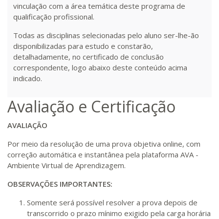
vinculação com a área temática deste programa de
qualificação profissional.
R$ 2.082,12
420 H
53
dias
150
dias
Todas as disciplinas selecionadas pelo aluno ser-lhe-ão
Matricular
disponibilizadas para estudo e constarão,
detalhadamente, no certificado de conclusão
R$ 2.240,16
correspondente, logo abaixo deste conteúdo acima
440 H
55
dias
150
dias
Matricular
indicado.
Avaliação e Certificação
AVALIAÇÃO
Por meio da resolução de uma prova objetiva online, com
correção automática e instantânea pela plataforma AVA -
Ambiente Virtual de Aprendizagem.
OBSERVAÇÕES IMPORTANTES:
Somente será possível resolver a prova depois de
transcorrido o prazo mínimo exigido pela carga horária