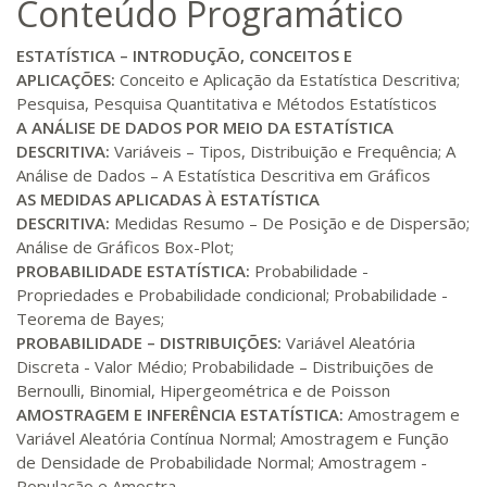
Conteúdo Programático
R$ 892,23
180 H
23
dias
90
dias
Matricular
ESTATÍSTICA – INTRODUÇÃO, CONCEITOS E
APLICAÇÕES:
Conceito e Aplicação da Estatística Descritiva;
R$ 991,36
Pesquisa, Pesquisa Quantitativa e Métodos Estatísticos
200 H
25
dias
90
dias
Matricular
A ANÁLISE DE DADOS POR MEIO DA ESTATÍSTICA
DESCRITIVA:
Variáveis – Tipos, Distribuição e Frequência; A
Análise de Dados – A Estatística Descritiva em Gráficos
R$ 1.090,51
220 H
28
dias
90
dias
AS MEDIDAS APLICADAS À ESTATÍSTICA
Matricular
DESCRITIVA:
Medidas Resumo – De Posição e de Dispersão;
Análise de Gráficos Box-Plot;
R$ 1.189,66
PROBABILIDADE ESTATÍSTICA:
Probabilidade -
240 H
30
dias
90
dias
Matricular
Propriedades e Probabilidade condicional; Probabilidade -
Teorema de Bayes;
PROBABILIDADE – DISTRIBUIÇÕES:
Variável Aleatória
R$ 1.288,78
260 H
33
dias
90
dias
Discreta - Valor Médio; Probabilidade – Distribuições de
Matricular
Bernoulli, Binomial, Hipergeométrica e de Poisson
AMOSTRAGEM E INFERÊNCIA ESTATÍSTICA:
Amostragem e
R$ 1.387,93
Variável Aleatória Contínua Normal; Amostragem e Função
280 H
35
dias
120
dias
Matricular
de Densidade de Probabilidade Normal; Amostragem -
População e Amostra