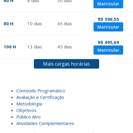
60 H
8
dias
30
dias
Matricular
R$ 396,55
80 H
10
dias
45
dias
Matricular
R$ 495,69
100 H
13
dias
45
dias
Matricular
Mais cargas horárias
R$ 594,81
120 H
15
dias
60
dias
Matricular
R$ 693,96
Conteúdo Programático
140 H
18
dias
60
dias
Matricular
Avaliação e Certificação
Metodologia
Objetivos
R$ 793,10
160 H
20
dias
60
dias
Público Alvo
Matricular
Atividades Complementares