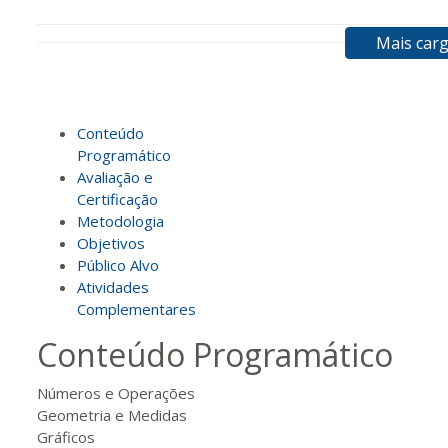
Mais carg
120 H
15
dias
60
dias
Vis
Conteúdo
140 H
18
dias
60
dias
Vis
Programático
Avaliação e
Certificação
160 H
20
dias
60
dias
Vis
Metodologia
Objetivos
Público Alvo
Atividades
180 H
23
dias
90
dias
Vis
Complementares
Conteúdo Programático
200 H
25
dias
90
dias
Vis
Números e Operações
Geometria e Medidas
Gráficos