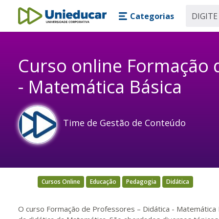
Skip main navigation
Skip to main content
Categorias
Unieducar
Curso online Formação d
- Matemática Básica
Time de Gestão de Conteúdo
Cursos Online
Educação
Pedagogia
Didática
O curso Formação de Professores – Didática - Matemática 