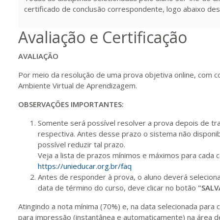
certificado de conclusão correspondente, logo abaixo des
340 H
43
dias
120
dias
Vis
Avaliação e Certificação
360 H
45
dias
120
dias
Vis
AVALIAÇÃO
Por meio da resolução de uma prova objetiva online, com c
Ambiente Virtual de Aprendizagem.
380 H
48
dias
150
dias
Vis
OBSERVAÇÕES IMPORTANTES:
Somente será possível resolver a prova depois de tra
400 H
50
dias
150
dias
Vis
respectiva. Antes desse prazo o sistema não disponib
possível reduzir tal prazo.
Veja a lista de prazos mínimos e máximos para cada 
420 H
53
dias
150
dias
Vis
https://unieducar.org.br/faq
Antes de responder à prova, o aluno deverá selecio
data de término do curso, deve clicar no botão
"SALV
440 H
55
dias
150
dias
Vis
Atingindo a nota mínima (70%) e, na data selecionada para co
para impressão (instantânea e automaticamente) na área de