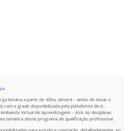
ualizar
Visualizar
ELETRÔNICO
Matricular
R$ 1.189,66
ualizar
Visualizar
ELETRÔNICO
Matricular
R$ 1.288,78
ualizar
Visualizar
ELETRÔNICO
Matricular
R$ 1.387,93
ualizar
Visualizar
ELETRÔNICO
Matricular
R$ 1.487,06
ADA
ualizar
Visualizar
ELETRÔNICO
Matricular
a horária a partir de 40ha, deverá – antes de iniciar o
do com a grade disponibilizada pela plataforma de e-
R$ 1.586,20
 Ambiente Virtual de Aprendizagem – AVA. As disciplinas
ualizar
Visualizar
ELETRÔNICO
rea temática deste programa de qualificação profissional.
Matricular
isponibilizadas para estudo e constarão, detalhadamente, no