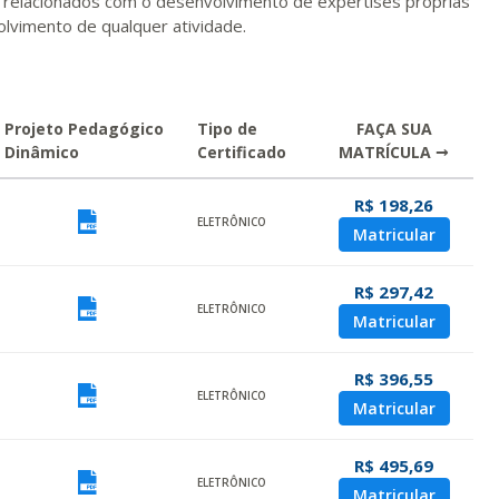
s relacionados com o desenvolvimento de expertises próprias
lvimento de qualquer atividade.
Projeto Pedagógico
Tipo de
FAÇA SUA
Dinâmico
Certificado
MATRÍCULA →
R$ 198,26
ualizar
Visualizar
ELETRÔNICO
Matricular
R$ 297,42
ualizar
Visualizar
ELETRÔNICO
Matricular
R$ 396,55
ualizar
Visualizar
ELETRÔNICO
Matricular
R$ 495,69
ualizar
Visualizar
ELETRÔNICO
Matricular