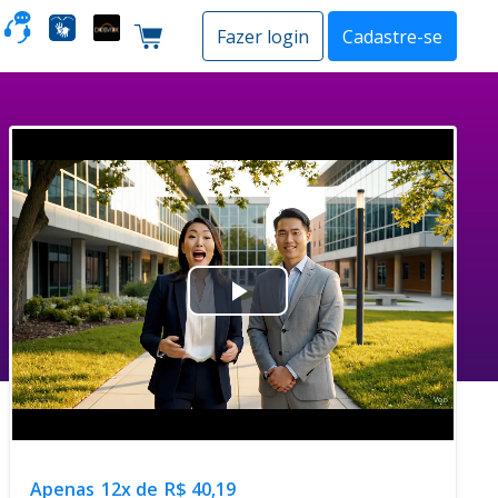
o
Fazer login
Cadastre-se
Carrinho de compras
Play
Video
Apenas
12x de
R$ 40,19