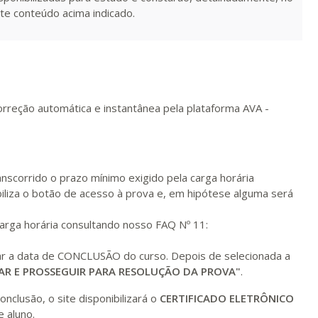
R$ 1.685,33
te conteúdo acima indicado.
ualizar
Visualizar
ELETRÔNICO
Matricular
R$ 1.784,48
ualizar
Visualizar
ELETRÔNICO
Matricular
orreção automática e instantânea pela plataforma AVA -
R$ 1.883,61
ualizar
Visualizar
ELETRÔNICO
Matricular
R$ 1.982,74
nscorrido o prazo mínimo exigido pela carga horária
ualizar
Visualizar
ELETRÔNICO
Matricular
iliza o botão de acesso à prova e, em hipótese alguma será
carga horária consultando nosso FAQ Nº 11:
R$ 2.082,12
ualizar
Visualizar
ELETRÔNICO
Matricular
nar a data de CONCLUSÃO do curso. Depois de selecionada a
AR E PROSSEGUIR PARA RESOLUÇÃO DA PROVA"
.
R$ 2.240,16
ualizar
Visualizar
ELETRÔNICO
nclusão, o site disponibilizará o
CERTIFICADO ELETRÔNICO
Matricular
 aluno.