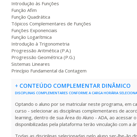
220 H
28
dias
90
dias
Vis
Introdução às Funções
Função Afim
Função Quadrática
Tópicos Complementares de Funções
240 H
30
dias
90
dias
Vis
Funções Exponenciais
Função Logarítmica
Introdução à Trigonometria
260 H
33
dias
90
dias
Vis
Progressão Aritmética (P.A.)
Progressão Geométrica (P.G.)
Sistemas Lineares
Princípio Fundamental da Contagem
280 H
35
dias
120
dias
Vis
+
CONTEÚDO COMPLEMENTAR DINÂMICO
DISCIPLINAS COMPLEMENTARES CONFORME A CARGA HORÁRIA SELECION
300 H
38
dias
120
dias
Vis
Optando o aluno por se matricular neste programa, em carg
curso - selecionar as disciplinas complementares de acor
learning, dentro de sua Área do Aluno - ADA, ao acessar o
320 H
40
dias
120
dias
Vis
disponibilizadas pela plataforma terão vinculação com a á
Todas as disciplinas selecionadas pelo aluno ser-lhe-ão d