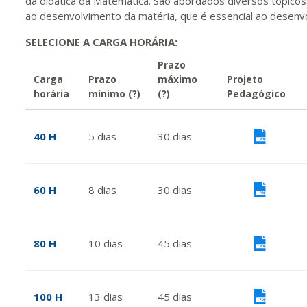
da didática da Matemática. São abordados diversos tópico
ao desenvolvimento da matéria, que é essencial ao desenvo
SELECIONE A CARGA HORÁRIA:
Prazo
Carga
Prazo
máximo
Projeto
horária
mínimo
(?)
(?)
Pedagógico
40 H
5
dias
30
dias
Vis
60 H
8
dias
30
dias
Vis
80 H
10
dias
45
dias
Vis
100 H
13
dias
45
dias
Vis