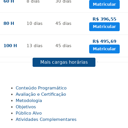
60 H
8
dias
30
dias
Matricular
R$ 396,55
80 H
10
dias
45
dias
Matricular
R$ 495,69
100 H
13
dias
45
dias
Matricular
Mais cargas horárias
R$ 594,81
120 H
15
dias
60
dias
Matricular
R$ 693,96
Conteúdo Programático
140 H
18
dias
60
dias
Matricular
Avaliação e Certificação
Metodologia
Objetivos
R$ 793,10
160 H
20
dias
60
dias
Público Alvo
Matricular
Atividades Complementares