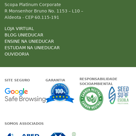
Scopa Platinum Corporate
R Monsenhor Bruno No. 1153 – L10 –
Aldeota - CEP 60.115-191
LOJA VIRTUAL
BLOG UNIEDUCAR
ENSINE NA UNIEDUCAR
ESTUDAM NA UNIEDUCAR
OUVIDORIA
RESPONSABILIDADE
SITE SEGURO
GARANTIA
SOCIOAMBIENTAL
Google - Status do site no Nave
Garantia de satisfaçã
A Unieduc
SOMOS ASSOCIADOS
Associada a ABED
Associada a CRA-CE
Associada a IE