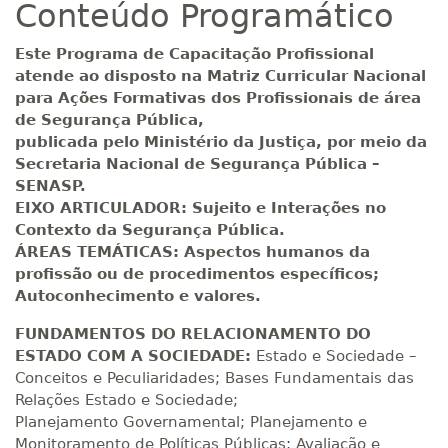
Conteúdo Programático
R$ 892,23
180 H
23
dias
90
dias
Matricular
Este Programa de Capacitação Profissional
atende ao disposto na Matriz Curricular Nacional
R$ 991,36
para Ações Formativas dos Profissionais de área
200 H
25
dias
90
dias
Matricular
de Segurança Pública,
publicada pelo Ministério da Justiça, por meio da
Secretaria Nacional de Segurança Pública –
R$ 1.090,51
220 H
28
dias
90
dias
SENASP.
Matricular
EIXO ARTICULADOR: Sujeito e Interações no
Contexto da Segurança Pública.
R$ 1.189,66
ÁREAS TEMÁTICAS: Aspectos humanos da
240 H
30
dias
90
dias
Matricular
profissão ou de procedimentos específicos;
Autoconhecimento e valores.
R$ 1.288,78
FUNDAMENTOS DO RELACIONAMENTO DO
260 H
33
dias
90
dias
Matricular
ESTADO COM A SOCIEDADE:
Estado e Sociedade –
Conceitos e Peculiaridades; Bases Fundamentais das
R$ 1.387,93
Relações Estado e Sociedade;
280 H
35
dias
120
dias
Planejamento Governamental; Planejamento e
Matricular
Monitoramento de Políticas Públicas
;
Avaliação e