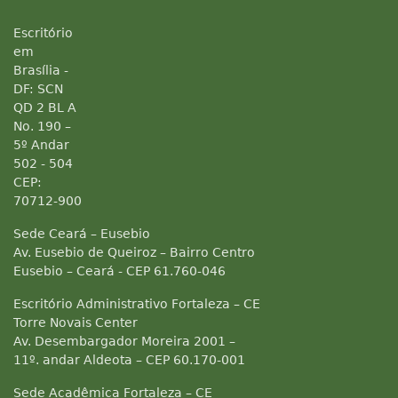
Escritório
em
Brasília -
DF: SCN
QD 2 BL A
No. 190 –
5º Andar
502 - 504
CEP:
70712-900
Sede Ceará – Eusebio
Av. Eusebio de Queiroz – Bairro Centro
Eusebio – Ceará - CEP 61.760-046
Escritório Administrativo Fortaleza – CE
Torre Novais Center
Av. Desembargador Moreira 2001 –
11º. andar Aldeota – CEP 60.170-001
Sede Acadêmica Fortaleza – CE