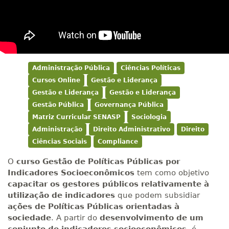
Administração Pública
Ciências Políticas
Cursos Online
Gestão e Liderança
Gestão e Liderança
Gestão e Liderança
Gestão Pública
Governança Pública
Matriz Curricular SENASP
Sociologia
Administração
Direito Administrativo
Direito
Ciências Sociais
Compliance
O
curso Gestão de Políticas Públicas por
Indicadores Socioeconômicos
tem como objetivo
capacitar os gestores públicos relativamente à
utilização de indicadores
que podem subsidiar
ações de Políticas Públicas orientadas à
sociedade
. A partir do
desenvolvimento de um