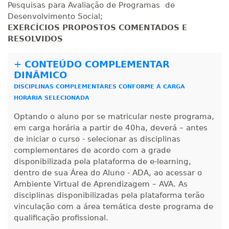
Pesquisas para Avaliação de Programas de
Desenvolvimento Social;
R$ 2.082,12
EXERCÍCIOS
PROPOSTOS COMENTADOS E
420 H
53
dias
150
dias
RESOLVIDOS
Matricular
+
CONTEÚDO COMPLEMENTAR
R$ 2.240,16
440 H
55
dias
150
dias
DINÂMICO
Matricular
DISCIPLINAS COMPLEMENTARES CONFORME A CARGA
HORÁRIA SELECIONADA
Optando o aluno por se matricular neste programa,
em carga horária a partir de 40ha, deverá – antes
de iniciar o curso - selecionar as disciplinas
complementares de acordo com a grade
disponibilizada pela plataforma de e-learning,
dentro de sua Área do Aluno - ADA, ao acessar o
Ambiente Virtual de Aprendizagem – AVA. As
disciplinas disponibilizadas pela plataforma terão
vinculação com a área temática deste programa de
qualificação profissional.