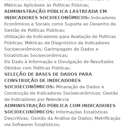
Métricas Aplicáveis às Políticas Púbicas;
R$ 1.487,06
ADMINISTRAÇÃO PÚBLICA LASTREADA EM
300 H
38
dias
120
dias
Matricular
INDICADORES SOCIOECONÔMICOS:
Indicadores
Econômicos e Sociais como Suporte ao Desenho de
Gestão de Políticas Públicas;
R$ 1.586,20
320 H
40
dias
120
dias
Utilização de Indicadores para Avaliação de Políticas
Matricular
Públicas; Métricas de Diagnóstico de Indicadores
Socioeconômicos; Garimpagem de Dados e
R$ 1.685,33
Estatísticas Socioeconômicas;
340 H
43
dias
120
dias
Matricular
Do Dado à Informação e Divulgação de Resultados
Obtidos com Políticas Públicas;
SELEÇÃO DE BASES DE
DADOS PARA
R$ 1.784,48
360 H
45
dias
120
dias
CONSTRUÇÃO DE INDICADORES
Matricular
SOCIOECONÔMICOS:
Mineração de Dados e
Construção de Indicadores Socioeconômicos; Gestão
R$ 1.883,61
de Indicadores por Relevância
380 H
48
dias
150
dias
Matricular
ADMINISTRAÇÃO PÚBLICA
COM INDICADORES
SOCIOECONÔMICOS:
Informações Estatísticas
Descritivas; Gestão da Análise de Dados; Metrificação
R$ 1.982,74
400 H
50
dias
150
dias
via Softwares Estatísticos;
Matricular