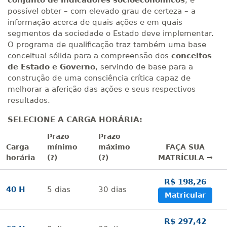
conjunto de indicadores
socioeconômicos
, é
possível obter – com elevado grau de certeza – a
informação acerca de quais ações e em quais
segmentos da sociedade o Estado deve implementar.
O programa de qualificação traz também uma base
conceitual sólida para a compreensão dos
conceitos
de Estado e Governo
, servindo de base para a
construção de uma consciência crítica capaz de
melhorar a aferição das ações e seus respectivos
resultados.
SELECIONE A CARGA HORÁRIA:
Prazo
Prazo
Carga
mínimo
máximo
FAÇA SUA
horária
(?)
(?)
MATRÍCULA →
R$ 198,26
40 H
5
dias
30
dias
Matricular
R$ 297,42