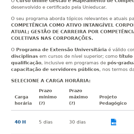
O
Curso online
Gestão e Mapeamento de Compet
desenvolvido e certificado pela Unieducar.
O seu programa aborda tópicos relevantes e atuais p
COMPETÊNCIA COMO ATIVO INTANGÍVEL CORPO
ATUAL; GESTÃO DE CARREIRA POR COMPETÊNCIA
COLETIVAS NAS CORPORAÇÕES.
O
Programa de Extensão Universitária
é válido com
disciplinas
em cursos de nível superior; como
títul
qualificação
, inclusive em programas de
pós-gradu
capacitação de servidores públicos
, nos termos da
SELECIONE A CARGA HORÁRIA:
Prazo
Prazo
Carga
mínimo
máximo
Projeto
horária
(?)
(?)
Pedagógico
40 H
5
dias
30
dias
Vi