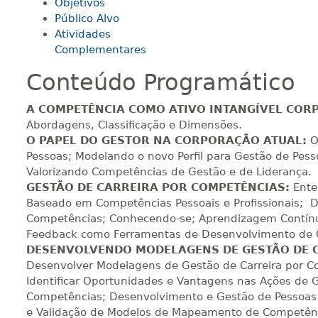
Objetivos
Público Alvo
Atividades
180 H
23
dias
90
dias
Vi
Complementares
Conteúdo Programático
200 H
25
dias
90
dias
Vi
A COMPETÊNCIA COMO ATIVO INTANGÍVEL COR
Abordagens, Classificação e Dimensões.
O PAPEL DO GESTOR NA CORPORAÇÃO ATUAL:
O
220 H
28
dias
90
dias
Vi
Pessoas; Modelando o novo Perfil para Gestão de Pess
Valorizando Competências de Gestão e de Liderança.
GESTÃO DE CARREIRA POR COMPETÊNCIAS:
Ente
Baseado em Competências Pessoais e Profissionais; D
240 H
30
dias
90
dias
Vi
Competências; Conhecendo-se; Aprendizagem Contínu
Feedback como Ferramentas de Desenvolvimento de C
DESENVOLVENDO MODELAGENS DE GESTÃO DE 
260 H
33
dias
90
dias
Vi
Desenvolver Modelagens de Gestão de Carreira por C
Identificar Oportunidades e Vantagens nas Ações de
Competências; Desenvolvimento e Gestão de Pessoas
e Validação de Modelos de Mapeamento de Competên