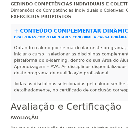
280 H
35
dias
120
dias
Vi
GERINDO COMPETÊNCIAS INDIVIDUAIS E COLE
Dimensões de Competências Individuais e Coletivas; 
EXERCÍCIOS PROPOSTOS
300 H
38
dias
120
dias
Vi
+
CONTEÚDO COMPLEMENTAR DINÂMI
DISCIPLINAS COMPLEMENTARES CONFORME A CARGA HORÁRIA
320 H
40
dias
120
dias
Vi
Optando o aluno por se matricular neste programa, 
iniciar o curso - selecionar as disciplinas compleme
plataforma de e-learning, dentro de sua Área do Alu
Aprendizagem – AVA. As disciplinas disponibilizadas
340 H
43
dias
120
dias
Vi
deste programa de qualificação profissional.
Todas as disciplinas selecionadas pelo aluno ser-lhe
360 H
45
dias
120
dias
Vi
detalhadamente, no certificado de conclusão corres
Avaliação e Certificação
380 H
48
dias
150
dias
Vi
AVALIAÇÃO