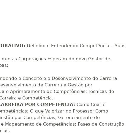
R$ 892,23
sualizar
Visualizar
ELETRÔNICO
Matricular
R$ 991,36
sualizar
Visualizar
ELETRÔNICO
Matricular
PORATIVO:
Definido e Entendendo Competência – Suas
 que as Corporações Esperam do novo Gestor de
R$ 1.090,51
sualizar
Visualizar
ELETRÔNICO
oas;
Matricular
ndendo o Conceito e o Desenvolvimento de Carreira
R$ 1.189,66
esenvolvimento de Carreira e Gestão por
sualizar
Visualizar
ELETRÔNICO
Matricular
a e Aprimoramento de Competências; Técnicas de
arreira e Competência.
CARREIRA POR COMPETÊNCIA:
Como Criar e
R$ 1.288,78
sualizar
Visualizar
ompetências; O que Valorizar no Processo; Como
ELETRÔNICO
Matricular
 Gestão por Competências; Gerenciamento de
 e Mapeamento de Competências; Fases de Construção
R$ 1.387,93
cias.