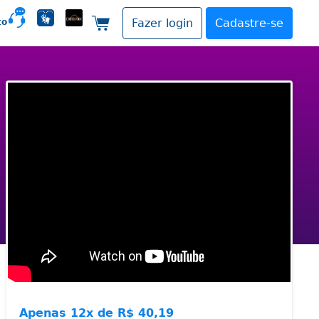
to
Fazer login
Cadastre-se
Carrinho de compras
Apenas
12x de
R$ 40,19