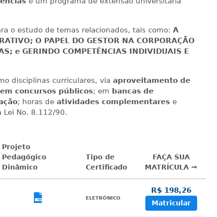
ências
é um programa de extensão universitária
ara o estudo de temas relacionados, tais como:
A
RATIVO; O PAPEL DO GESTOR NA CORPORAÇÃO
S; e GERINDO COMPETÊNCIAS INDIVIDUAIS E
o disciplinas curriculares, via
aproveitamento de
o em concursos públicos
; em
bancas de
ação
; horas de
atividades complementares
e
 Lei No. 8.112/90.
Projeto
Pedagógico
Tipo de
FAÇA SUA
Dinâmico
Certificado
MATRÍCULA →
R$ 198,26
sualizar
Visualizar
ELETRÔNICO
Matricular