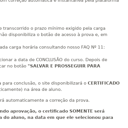
com correção automática e instantânea pela plataforma
R$ 1.982,74
sualizar
Visualizar
ELETRÔNICO
Matricular
R$ 2.082,12
sualizar
Visualizar
e transcorrido o prazo mínimo exigido pela carga
ELETRÔNICO
Matricular
não disponibiliza o botão de acesso à prova e, em
R$ 2.240,16
cada carga horária consultando nosso FAQ Nº 11:
sualizar
Visualizar
ELETRÔNICO
Matricular
ecionar a data de CONCLUSÃO do curso. Depois de
icar no botão
"SALVAR E PROSSEGUIR PARA
para conclusão, o site disponibilizará o
CERTIFICADO
icamente) na área de aluno.
rá automaticamente a correção da prova.
ndo aprovação, o certificado SOMENTE será
ea do aluno, na data em que ele selecionou para