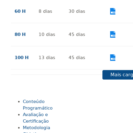
60 H
8
dias
30
dias
Vi
80 H
10
dias
45
dias
Vi
100 H
13
dias
45
dias
Vi
Mais carg
120 H
15
dias
60
dias
Vi
Conteúdo
140 H
18
dias
60
dias
Vi
Programático
Avaliação e
Certificação
160 H
20
dias
60
dias
Vi
Metodologia