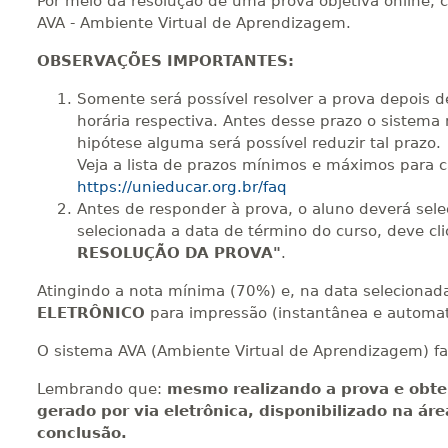
Por meio da resolução de uma prova objetiva online, 
400 H
50
dias
150
dias
Vi
AVA - Ambiente Virtual de Aprendizagem.
OBSERVAÇÕES IMPORTANTES:
420 H
53
dias
150
dias
Vi
Somente será possível resolver a prova depois d
horária respectiva. Antes desse prazo o sistema 
hipótese alguma será possível reduzir tal prazo.
Veja a lista de prazos mínimos e máximos para 
440 H
55
dias
150
dias
Vi
https://unieducar.org.br/faq
Antes de responder à prova, o aluno deverá sel
selecionada a data de término do curso, deve cl
RESOLUÇÃO DA PROVA"
.
Atingindo a nota mínima (70%) e, na data selecionada 
ELETRÔNICO
para impressão (instantânea e automat
O sistema AVA (Ambiente Virtual de Aprendizagem) fa
Lembrando que:
mesmo realizando a prova e obte
gerado por via eletrônica, disponibilizado na ár
conclusão.