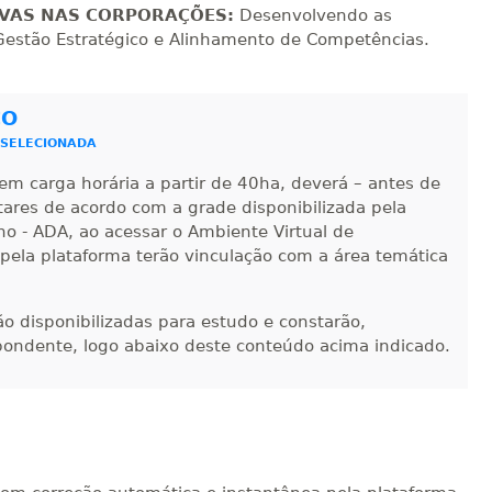
sualizar
Visualizar
ELETRÔNICO
Matricular
TIVAS NAS CORPORAÇÕES:
Desenvolvendo as
Gestão Estratégico e Alinhamento de Competências.
R$ 1.487,06
sualizar
Visualizar
ELETRÔNICO
Matricular
CO
 SELECIONADA
R$ 1.586,20
sualizar
Visualizar
ELETRÔNICO
em carga horária a partir de 40ha, deverá – antes de
Matricular
ntares de acordo com a grade disponibilizada pela
no - ADA, ao acessar o Ambiente Virtual de
R$ 1.685,33
 pela plataforma terão vinculação com a área temática
sualizar
Visualizar
ELETRÔNICO
Matricular
-ão disponibilizadas para estudo e constarão,
R$ 1.784,48
sualizar
Visualizar
pondente, logo abaixo deste conteúdo acima indicado.
ELETRÔNICO
Matricular
R$ 1.883,61
sualizar
Visualizar
ELETRÔNICO
Matricular