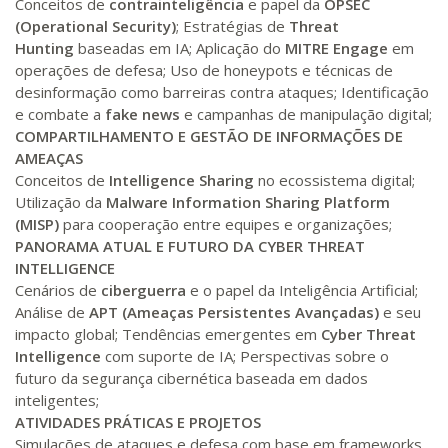
Conceitos de
contrainteligência
e papel da
OPSEC
(Operational Security)
; Estratégias de
Threat
R$ 1.586,20
Hunting
baseadas em IA; Aplicação do
MITRE Engage
em
320 H
40
dias
120
dias
operações de defesa; Uso de honeypots e técnicas de
Matricular
desinformação como barreiras contra ataques; Identificação
e combate a
fake news
e campanhas de manipulação digital;
R$ 1.685,33
340 H
COMPARTILHAMENTO E GESTÃO DE INFORMAÇÕES DE
43
dias
120
dias
Matricular
AMEAÇAS
Conceitos de
Intelligence Sharing
no ecossistema digital;
R$ 1.784,48
Utilização da
Malware Information Sharing Platform
360 H
45
dias
120
dias
(MISP)
para cooperação entre equipes e organizações;
Matricular
PANORAMA ATUAL E FUTURO DA CYBER THREAT
INTELLIGENCE
R$ 1.883,61
Cenários de
ciberguerra
e o papel da Inteligência Artificial;
380 H
48
dias
150
dias
Matricular
Análise de
APT (Ameaças Persistentes Avançadas)
e seu
impacto global; Tendências emergentes em
Cyber Threat
R$ 1.982,74
Intelligence
com suporte de IA; Perspectivas sobre o
400 H
50
dias
150
dias
futuro da segurança cibernética baseada em dados
Matricular
inteligentes;
ATIVIDADES PRÁTICAS E PROJETOS
R$ 2.082,12
Simulações de ataques e defesa com base em frameworks