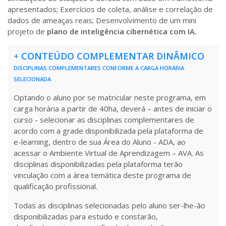
420 H
53
dias
150
dias
Matricular
apresentados; Exercícios de coleta, análise e correlação de
dados de ameaças reais; Desenvolvimento de um mini
projeto de
plano de inteligência cibernética com IA.
R$ 2.240,16
440 H
55
dias
150
dias
Matricular
+
CONTEÚDO COMPLEMENTAR DINÂMICO
DISCIPLINAS COMPLEMENTARES CONFORME A CARGA HORÁRIA
SELECIONADA
Optando o aluno por se matricular neste programa, em
carga horária a partir de 40ha, deverá – antes de iniciar o
curso - selecionar as disciplinas complementares de
acordo com a grade disponibilizada pela plataforma de
e-learning, dentro de sua Área do Aluno - ADA, ao
acessar o Ambiente Virtual de Aprendizagem – AVA. As
disciplinas disponibilizadas pela plataforma terão
vinculação com a área temática deste programa de
qualificação profissional.
Todas as disciplinas selecionadas pelo aluno ser-lhe-ão
disponibilizadas para estudo e constarão,