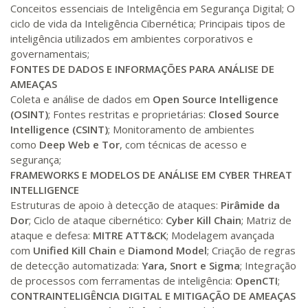
Conceitos essenciais de Inteligência em Segurança Digital; O
R$ 991,36
ciclo de vida da Inteligência Cibernética; Principais tipos de
200 H
25
dias
90
dias
Matricular
inteligência utilizados em ambientes corporativos e
governamentais;
FONTES DE DADOS E INFORMAÇÕES PARA ANÁLISE DE
R$ 1.090,51
220 H
28
dias
90
dias
AMEAÇAS
Matricular
Coleta e análise de dados em
Open Source Intelligence
(OSINT)
; Fontes restritas e proprietárias:
Closed Source
R$ 1.189,66
Intelligence (CSINT)
; Monitoramento de ambientes
240 H
30
dias
90
dias
Matricular
como
Deep Web e Tor
, com técnicas de acesso e
segurança;
FRAMEWORKS E MODELOS DE ANÁLISE EM CYBER THREAT
R$ 1.288,78
260 H
33
dias
90
dias
INTELLIGENCE
Matricular
Estruturas de apoio à detecção de ataques:
Pirâmide da
Dor
; Ciclo de ataque cibernético:
Cyber Kill Chain
; Matriz de
R$ 1.387,93
ataque e defesa:
MITRE ATT&CK
; Modelagem avançada
280 H
35
dias
120
dias
Matricular
com
Unified Kill Chain
e
Diamond Model
; Criação de regras
de detecção automatizada:
Yara, Snort e Sigma
; Integração
de processos com ferramentas de inteligência:
OpenCTI
;
R$ 1.487,06
300 H
38
dias
120
dias
CONTRAINTELIGÊNCIA DIGITAL E MITIGAÇÃO DE AMEAÇAS
Matricular