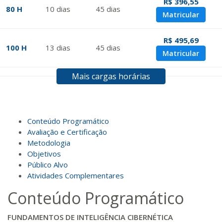
R$ 396,55
80 H
10
dias
45
dias
Matricular
R$ 495,69
100 H
13
dias
45
dias
Matricular
Mais cargas horárias
R$ 594,81
120 H
15
dias
60
dias
Matricular
R$ 693,96
Conteúdo Programático
140 H
18
dias
60
dias
Matricular
Avaliação e Certificação
Metodologia
Objetivos
R$ 793,10
160 H
20
dias
60
dias
Público Alvo
Matricular
Atividades Complementares
Conteúdo Programático
R$ 892,23
180 H
23
dias
90
dias
Matricular
FUNDAMENTOS DE INTELIGÊNCIA CIBERNÉTICA