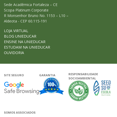
Sede Acadêmica Fortaleza – CE
Scopa Platinum Corporate
R Monsenhor Bruno No. 1153 – L10 –
Aldeota - CEP 60.115-191
LOJA VIRTUAL
BLOG UNIEDUCAR
ENSINE NA UNIEDUCAR
ESTUDAM NA UNIEDUCAR
OUVIDORIA
RESPONSABILIDADE
SITE SEGURO
GARANTIA
SOCIOAMBIENTAL
Google - Status do site no Navega
Garantia de satisfação
A Unieduca
SOMOS ASSOCIADOS