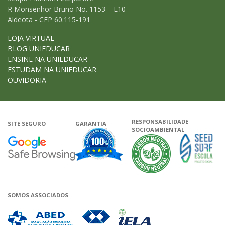
R Monsenhor Bruno No. 1153 – L10 –
Aldeota - CEP 60.115-191
LOJA VIRTUAL
BLOG UNIEDUCAR
ENSINE NA UNIEDUCAR
ESTUDAM NA UNIEDUCAR
OUVIDORIA
RESPONSABILIDADE
SITE SEGURO
GARANTIA
SOCIOAMBIENTAL
Google - Status do site no Navega
Garantia de satisfação
A Unieduca
SOMOS ASSOCIADOS
Associada a ABED
Associada a CRA-CE
Associada a IELA