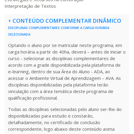
240 H
30
dias
90
dias
Matricular
Interpretação de Textos
+
CONTEÚDO COMPLEMENTAR DINÂMICO
R$ 1.288,78
260 H
33
dias
90
dias
Matricular
DISCIPLINAS COMPLEMENTARES CONFORME A CARGA HORÁRIA
SELECIONADA
R$ 1.387,93
Optando o aluno por se matricular neste programa, em
280 H
35
dias
120
dias
Matricular
carga horária a partir de 40ha, deverá – antes de iniciar o
curso - selecionar as disciplinas complementares de
acordo com a grade disponibilizada pela plataforma de
R$ 1.487,06
300 H
38
dias
120
dias
e-learning, dentro de sua Área do Aluno - ADA, ao
Matricular
acessar o Ambiente Virtual de Aprendizagem – AVA. As
disciplinas disponibilizadas pela plataforma terão
R$ 1.586,20
vinculação com a área temática deste programa de
320 H
40
dias
120
dias
qualificação profissional.
Matricular
Todas as disciplinas selecionadas pelo aluno ser-lhe-ão
R$ 1.685,33
disponibilizadas para estudo e constarão,
340 H
43
dias
120
dias
Matricular
detalhadamente, no certificado de conclusão
correspondente, logo abaixo deste conteúdo acima