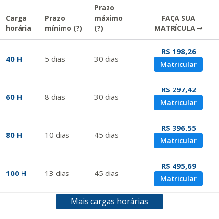
Prazo
Carga
Prazo
máximo
FAÇA SUA
horária
mínimo
(?)
(?)
MATRÍCULA →
R$ 198,26
40 H
5
dias
30
dias
Matricular
R$ 297,42
60 H
8
dias
30
dias
Matricular
R$ 396,55
80 H
10
dias
45
dias
Matricular
R$ 495,69
100 H
13
dias
45
dias
Matricular
Mais cargas horárias
R$ 594,81
120 H
15
dias
60
dias
Matricular