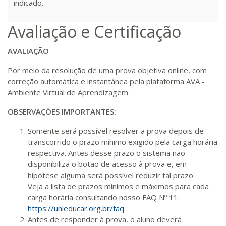
indicado.
R$ 1.784,48
360 H
45
dias
120
dias
Matricular
Avaliação e Certificação
R$ 1.883,61
AVALIAÇÃO
380 H
48
dias
150
dias
Matricular
Por meio da resolução de uma prova objetiva online, com
correção automática e instantânea pela plataforma AVA -
R$ 1.982,74
400 H
50
dias
150
dias
Ambiente Virtual de Aprendizagem.
Matricular
OBSERVAÇÕES IMPORTANTES:
R$ 2.082,12
420 H
53
dias
150
dias
Somente será possível resolver a prova depois de
Matricular
transcorrido o prazo mínimo exigido pela carga horária
respectiva. Antes desse prazo o sistema não
R$ 2.240,16
disponibiliza o botão de acesso à prova e, em
440 H
55
dias
150
dias
hipótese alguma será possível reduzir tal prazo.
Matricular
Veja a lista de prazos mínimos e máximos para cada
carga horária consultando nosso FAQ Nº 11:
https://unieducar.org.br/faq
Antes de responder à prova, o aluno deverá