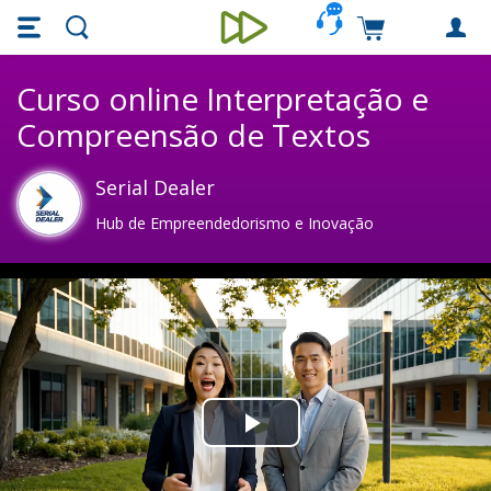
Skip main navigation
Skip to main content
Carrinho de c
Unieducar
Curso online Interpretação e
Compreensão de Textos
Serial Dealer
Hub de Empreendedorismo e Inovação
Play