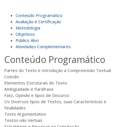
R$ 693,96
Conteúdo Programático
140 H
18
dias
60
dias
Matricular
Avaliação e Certificação
Metodologia
Objetivos
R$ 793,10
160 H
20
dias
60
dias
Público Alvo
Matricular
Atividades Complementares
Conteúdo Programático
R$ 892,23
180 H
23
dias
90
dias
Matricular
Partes do Texto e Introdução à Compreensão Textual
Coesão
R$ 991,36
Elementos Estruturais do Texto
200 H
25
dias
90
dias
Matricular
Ambiguidade e Paráfrase
Fato, Opinião e tipos de Discurso
Os Diversos tipos de Textos, suas Características e
R$ 1.090,51
220 H
28
dias
90
dias
Finalidades
Matricular
Texto Argumentativo
Textos não Verbais
R$ 1.189,66
Estratégias e Recursos na Construção