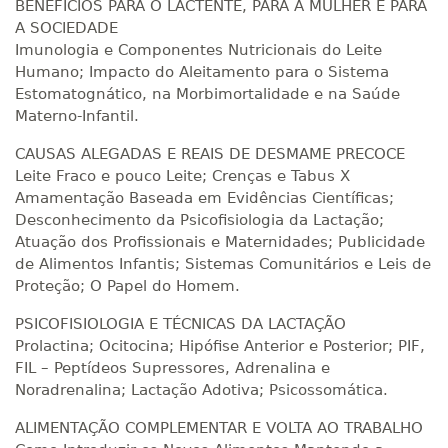
BENEFÍCIOS PARA O LACTENTE, PARA A MULHER E PARA
R$ 991,36
A SOCIEDADE
200 H
25
dias
90
dias
Matricular
Imunologia e Componentes Nutricionais do Leite
Humano; Impacto do Aleitamento para o Sistema
Estomatognático, na Morbimortalidade e na Saúde
R$ 1.090,51
220 H
28
dias
90
dias
Materno-Infantil.
Matricular
CAUSAS ALEGADAS E REAIS DE DESMAME PRECOCE
R$ 1.189,66
Leite Fraco e pouco Leite; Crenças e Tabus X
240 H
30
dias
90
dias
Amamentação Baseada em Evidências Científicas;
Matricular
Desconhecimento da Psicofisiologia da Lactação;
Atuação dos Profissionais e Maternidades; Publicidade
R$ 1.288,78
de Alimentos Infantis; Sistemas Comunitários e Leis de
260 H
33
dias
90
dias
Matricular
Proteção; O Papel do Homem.
PSICOFISIOLOGIA E TÉCNICAS DA LACTAÇÃO
R$ 1.387,93
280 H
35
dias
120
dias
Prolactina; Ocitocina; Hipófise Anterior e Posterior; PIF,
Matricular
FIL – Peptídeos Supressores, Adrenalina e
Noradrenalina; Lactação Adotiva; Psicossomática.
R$ 1.487,06
300 H
38
dias
120
dias
ALIMENTAÇÃO COMPLEMENTAR E VOLTA AO TRABALHO
Matricular