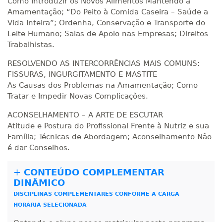
Como Introduzir os Novos Alimentos Mantendo a
Amamentação; “Do Peito à Comida Caseira – Saúde a
R$ 1.586,20
Vida Inteira”; Ordenha, Conservação e Transporte do
320 H
40
dias
120
dias
Matricular
Leite Humano; Salas de Apoio nas Empresas; Direitos
Trabalhistas.
R$ 1.685,33
RESOLVENDO AS INTERCORRÊNCIAS MAIS COMUNS:
340 H
43
dias
120
dias
Matricular
FISSURAS, INGURGITAMENTO E MASTITE
As Causas dos Problemas na Amamentação; Como
R$ 1.784,48
Tratar e Impedir Novas Complicações.
360 H
45
dias
120
dias
Matricular
ACONSELHAMENTO – A ARTE DE ESCUTAR
Atitude e Postura do Profissional Frente à Nutriz e sua
R$ 1.883,61
Família; Técnicas de Abordagem; Aconselhamento Não
380 H
48
dias
150
dias
é dar Conselhos.
Matricular
+
CONTEÚDO COMPLEMENTAR
R$ 1.982,74
400 H
50
dias
150
dias
DINÂMICO
Matricular
DISCIPLINAS COMPLEMENTARES CONFORME A CARGA
HORÁRIA SELECIONADA
R$ 2.082,12
420 H
53
dias
150
dias