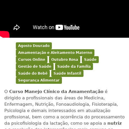
Agosto Dourado
Amamentação e Aleitamento Materno
Cursos Online
Outubro Rosa
Saúde
Gestão de Saúde
Saúde da Família
Saúde do Bebê
Saúde Infantil
Segurança Alimentar
O
Curso Manejo Clínico da Amamentação
é
dirigido a profissionais das áreas de Medicina,
Enfermagem, Nutrição, Fonoaudiologia, Fisioterapia,
Psicologia e demais interessados em atualização
profissional, bem como a ocorrência do processamento
da psicofisiologia da lactação, como se apoia a
nutriz