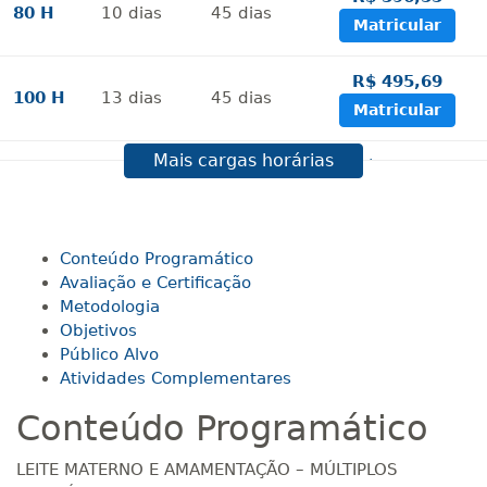
80 H
10
dias
45
dias
Matricular
R$ 495,69
100 H
13
dias
45
dias
Matricular
Mais cargas horárias
R$ 594,81
120 H
15
dias
60
dias
Matricular
R$ 693,96
Conteúdo Programático
140 H
18
dias
60
dias
Matricular
Avaliação e Certificação
Metodologia
Objetivos
R$ 793,10
160 H
20
dias
60
dias
Público Alvo
Matricular
Atividades Complementares
Conteúdo Programático
R$ 892,23
180 H
23
dias
90
dias
Matricular
LEITE MATERNO E AMAMENTAÇÃO – MÚLTIPLOS