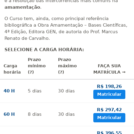
e a resolução das intercorrências mais comuns na
amamentação
.
O Curso tem, ainda, como principal referência
bibliográfica a Obra Amamentação – Bases Científicas,
4ª Edição, Editora GEN, de autoria do Prof. Marcus
Renato de Carvalho.
SELECIONE A CARGA HORÁRIA:
Prazo
Prazo
Carga
mínimo
máximo
FAÇA SUA
horária
(?)
(?)
MATRÍCULA →
R$ 198,26
40 H
5
dias
30
dias
Matricular
R$ 297,42
60 H
8
dias
30
dias
Matricular
R$ 396,55