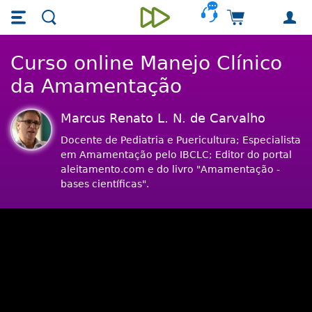
Skip main navigation
Skip to main content
Carrinho de 
Unieducar
Curso online Manejo Clínico
da Amamentação
Marcus Renato L. N. de Carvalho
Docente de Pediatria e Puericultura; Especialista
em Amamentação pelo IBCLC; Editor do portal
aleitamento.com e do livro "Amamentação -
bases científicas".