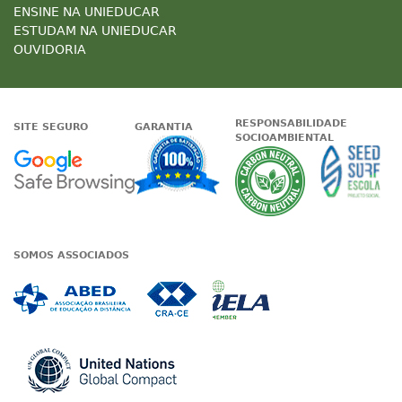
ENSINE NA UNIEDUCAR
ESTUDAM NA UNIEDUCAR
OUVIDORIA
RESPONSABILIDADE
SITE SEGURO
GARANTIA
SOCIOAMBIENTAL
Google - Status do site no Nave
Garantia de satisfaçã
A Unieduc
SOMOS ASSOCIADOS
Associada a ABED
Associada a CRA-CE
Associada a IE
Associada a UN Global