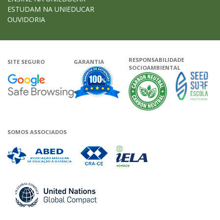
ESTUDAM NA UNIEDUCAR
OUVIDORIA
RESPONSABILIDADE
SITE SEGURO
GARANTIA
SOCIOAMBIENTAL
Google - Status do site no Navega
Garantia de satisfação
A Unieduca
SOMOS ASSOCIADOS
Associada a ABED
Associada a CRA-CE
Associada a IELA
Associada a UN Global 