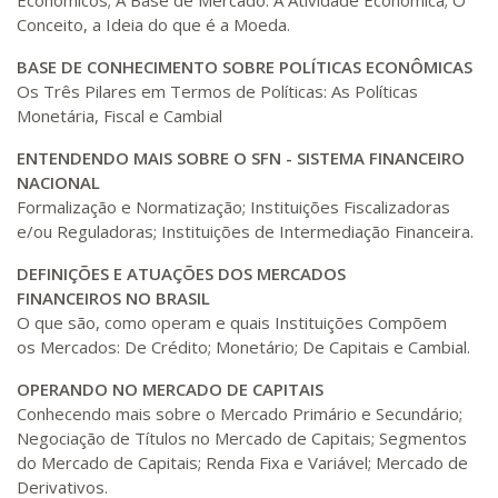
Econômicos; A Base de Mercado: A Atividade Econômica; O
200 H
25
dias
90
dias
Matricular
Conceito, a Ideia do que é a Moeda.
BASE DE CONHECIMENTO SOBRE POLÍTICAS ECONÔMICAS
R$ 1.090,51
220 H
Os Três Pilares em Termos de Políticas: As Políticas
28
dias
90
dias
Matricular
Monetária, Fiscal e Cambial
ENTENDENDO MAIS SOBRE O SFN - SISTEMA FINANCEIRO
R$ 1.189,66
240 H
30
dias
90
dias
NACIONAL
Matricular
Formalização e Normatização; Instituições Fiscalizadoras
e/ou Reguladoras; Instituições de Intermediação Financeira.
R$ 1.288,78
260 H
33
dias
90
dias
DEFINIÇÕES E ATUAÇÕES DOS MERCADOS
Matricular
FINANCEIROS
NO BRASIL
O que são, como operam e quais Instituições Compõem
R$ 1.387,93
os Mercados: De Crédito; Monetário; De Capitais e Cambial.
280 H
35
dias
120
dias
Matricular
OPERANDO NO MERCADO DE CAPITAIS
Conhecendo mais sobre o Mercado Primário e Secundário;
R$ 1.487,06
300 H
Negociação de Títulos no Mercado de Capitais; Segmentos
38
dias
120
dias
Matricular
do Mercado de Capitais; Renda Fixa e Variável; Mercado de
Derivativos.