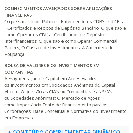
R$ 1.586,20
320 H
40
dias
120
dias
CONHECIMENTOS AVANÇADOS SOBRE APLICAÇÕES
Matricular
FINANCEIRAS
O que são Títulos Públicos; Entendendo os CDB’s e RDB’s
R$ 1.685,33
- Certificados e Recibos de Depósito Bancário; O que são e
340 H
43
dias
120
dias
Matricular
como Operar os CDI’s - Certificados de Depósitos
Interfinanceiros; O que são e como Operar Commercial
Papers; O Clássico de Investimentos: A Caderneta de
R$ 1.784,48
360 H
45
dias
120
dias
Poupança
Matricular
BOLSA DE VALORES E OS INVESTIMENTOS EM
COMPANHIAS
R$ 1.883,61
380 H
48
dias
150
dias
A Fragmentação de Capital em Ações Viabiliza
Matricular
os Investimentos em Sociedades Anônimas de Capital
Aberto; O que são as CIA’s ou Companhias e as S/A’s
R$ 1.982,74
ou Sociedades Anônimas; O Mercado de Ações
400 H
50
dias
150
dias
Matricular
como Importância Fonte de Financiamento para as
Corporações; Base Conceitual e Normativa do Investimento
em Empresas.
R$ 2.082,12
420 H
53
dias
150
dias
Matricular
+
CONTEÚDO COMPLEMENTAR DINÂMICO