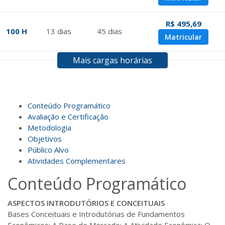
R$ 495,69
100 H
13
dias
45
dias
Matricular
Mais cargas horárias
R$ 594,81
120 H
15
dias
60
dias
Matricular
R$ 693,96
Conteúdo Programático
140 H
18
dias
60
dias
Matricular
Avaliação e Certificação
Metodologia
Objetivos
R$ 793,10
160 H
20
dias
60
dias
Público Alvo
Matricular
Atividades Complementares
Conteúdo Programático
R$ 892,23
180 H
23
dias
90
dias
Matricular
ASPECTOS INTRODUTÓRIOS E CONCEITUAIS
Bases Conceituais e Introdutórias de Fundamentos
R$ 991,36