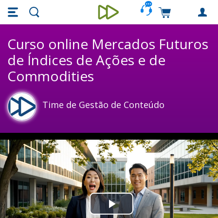
Skip main navigation
Skip to main content
Carrinho de c
Unieducar
Curso online Mercados Futuros
de Índices de Ações e de
Commodities
Time de Gestão de Conteúdo
Play