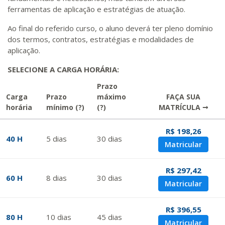
ferramentas de aplicação e estratégias de atuação.
Ao final do referido curso, o aluno deverá ter pleno domínio
dos termos, contratos, estratégias e modalidades de
aplicação.
SELECIONE A CARGA HORÁRIA:
Prazo
Carga
Prazo
máximo
FAÇA SUA
horária
mínimo
(?)
(?)
MATRÍCULA →
R$ 198,26
40 H
5
dias
30
dias
Matricular
R$ 297,42
60 H
8
dias
30
dias
Matricular
R$ 396,55
80 H
10
dias
45
dias
Matricular