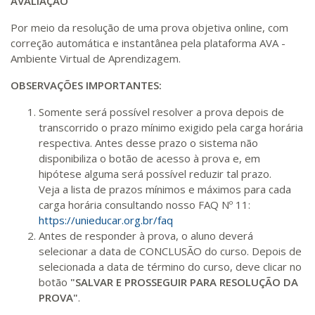
AVALIAÇÃO
R$ 2.240,16
440 H
55
dias
150
dias
Por meio da resolução de uma prova objetiva online, com
Matricular
correção automática e instantânea pela plataforma AVA -
Ambiente Virtual de Aprendizagem.
OBSERVAÇÕES IMPORTANTES:
Somente será possível resolver a prova depois de
transcorrido o prazo mínimo exigido pela carga horária
respectiva. Antes desse prazo o sistema não
disponibiliza o botão de acesso à prova e, em
hipótese alguma será possível reduzir tal prazo.
Veja a lista de prazos mínimos e máximos para cada
carga horária consultando nosso FAQ Nº 11:
https://unieducar.org.br/faq
Antes de responder à prova, o aluno deverá
selecionar a data de CONCLUSÃO do curso. Depois de
selecionada a data de término do curso, deve clicar no
botão
"SALVAR E PROSSEGUIR PARA RESOLUÇÃO DA
PROVA"
.