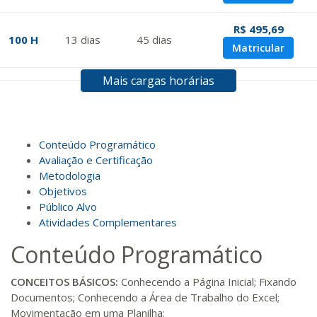
R$ 495,69
100 H
13
dias
45
dias
Matricular
Mais cargas horárias
R$ 594,81
120 H
15
dias
60
dias
Matricular
R$ 693,96
Conteúdo Programático
140 H
18
dias
60
dias
Matricular
Avaliação e Certificação
Metodologia
Objetivos
R$ 793,10
160 H
20
dias
60
dias
Público Alvo
Matricular
Atividades Complementares
Conteúdo Programático
R$ 892,23
180 H
23
dias
90
dias
Matricular
CONCEITOS BÁSICOS:
Conhecendo a Página Inicial; Fixando
Documentos; Conhecendo a Área de Trabalho do Excel;
R$ 991,36
Movimentação em uma Planilha;
200 H
25
dias
90
dias