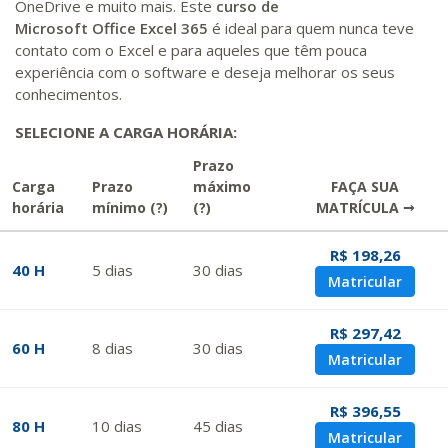
OneDrive e muito mais. Este
curso de
Microsoft
Office
Excel 365
é ideal para quem nunca teve
contato com o Excel e para aqueles que têm pouca
experiência com o software e deseja melhorar os seus
conhecimentos.
SELECIONE A CARGA HORÁRIA:
Prazo
Carga
Prazo
máximo
FAÇA SUA
horária
mínimo
(?)
(?)
MATRÍCULA →
R$ 198,26
40 H
5
dias
30
dias
Matricular
R$ 297,42
60 H
8
dias
30
dias
Matricular
R$ 396,55
80 H
10
dias
45
dias
Matricular