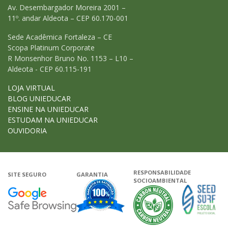
Av. Desembargador Moreira 2001 –
11º. andar Aldeota – CEP 60.170-001
Sede Acadêmica Fortaleza – CE
Scopa Platinum Corporate
R Monsenhor Bruno No. 1153 – L10 –
Aldeota - CEP 60.115-191
LOJA VIRTUAL
BLOG UNIEDUCAR
ENSINE NA UNIEDUCAR
ESTUDAM NA UNIEDUCAR
OUVIDORIA
RESPONSABILIDADE
SITE SEGURO
GARANTIA
SOCIOAMBIENTAL
Google - Status do site no Navega
Garantia de satisfação
A Unieduca