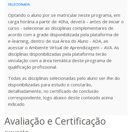
R$ 1.586,20
SELECIONADA
320 H
40
dias
120
dias
Matricular
Optando o aluno por se matricular neste programa, em
carga horária a partir de 40ha, deverá – antes de iniciar o
R$ 1.685,33
curso - selecionar as disciplinas complementares de
340 H
43
dias
120
dias
Matricular
acordo com a grade disponibilizada pela plataforma de
e-learning, dentro de sua Área do Aluno - ADA, ao
R$ 1.784,48
acessar o Ambiente Virtual de Aprendizagem – AVA. As
360 H
45
dias
120
dias
disciplinas disponibilizadas pela plataforma terão
Matricular
vinculação com a área temática deste programa de
qualificação profissional.
R$ 1.883,61
380 H
48
dias
150
dias
Matricular
Todas as disciplinas selecionadas pelo aluno ser-lhe-ão
disponibilizadas para estudo e constarão,
detalhadamente, no certificado de conclusão
R$ 1.982,74
400 H
50
dias
150
dias
correspondente, logo abaixo deste conteúdo acima
Matricular
indicado.
R$ 2.082,12
Avaliação e Certificação
420 H
53
dias
150
dias
Matricular