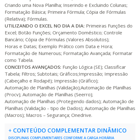
Matricular
Criando uma Nova Planilha; Inserindo e Excluindo Colunas;
Formatação Básica; Primeira Fórmula; Cópia de Fórmulas
(Relativa); Fórmulas.
R$ 1.090,51
220 H
28
dias
90
dias
UTILIZANDO O EXCEL NO DIA A DIA:
Primeiras Funções do
Matricular
Excel; Botão Funções; Orçamento Doméstico; Controle
Bancário; Cópia de Fórmulas (Valores Absolutos);
R$ 1.189,66
Horas e Datas; Exemplo Prático com Data e Hora;
240 H
30
dias
90
dias
Matricular
Formatação de Numerous; Formatação Avançada; Formatar
como Tabela.
CONCEITOS AVANÇADOS:
Função Lógica (SE); Classificar
R$ 1.288,78
260 H
33
dias
90
dias
Tabela; Filtros; Subtotais; Gráficos;Impressão; Impressão
Matricular
(Cabeçalho e Rodapé); Impressão (Gráfico);
Automação de Planilhas (Validação);Automação de Planilhas
R$ 1.387,93
(Procv); Automação de Planilhas (Seerro);
280 H
35
dias
120
dias
Matricular
Automação de Planilhas (Protegendo dados); Automação de
Planilhas (Validação - tipo de Dados); Automação de Planilhas
(Macros); Macros – Segurança; Onedrive.
R$ 1.487,06
300 H
38
dias
120
dias
Matricular
+
CONTEÚDO COMPLEMENTAR DINÂMICO
DISCIPLINAS COMPLEMENTARES CONFORME A CARGA HORÁRIA