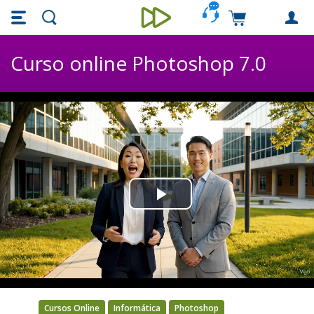
Skip main navigation
Skip to main content
Carrinho de c
Unieducar
Curso online Photoshop 7.0
Play
Video
Cursos Online
Informática
Photoshop