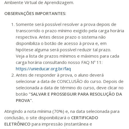
Matricular
Ambiente Virtual de Aprendizagem.
OBSERVAÇÕES IMPORTANTES:
R$ 2.082,12
420 H
53
dias
150
dias
Matricular
Somente será possível resolver a prova depois de
transcorrido o prazo mínimo exigido pela carga horária
respectiva. Antes desse prazo o sistema não
R$ 2.240,16
440 H
55
dias
150
dias
disponibiliza o botão de acesso à prova e, em
Matricular
hipótese alguma será possível reduzir tal prazo.
Veja a lista de prazos mínimos e máximos para cada
carga horária consultando nosso FAQ Nº 11:
https://unieducar.org.br/faq
Antes de responder à prova, o aluno deverá
selecionar a data de CONCLUSÃO do curso. Depois de
selecionada a data de término do curso, deve clicar no
botão
"SALVAR E PROSSEGUIR PARA RESOLUÇÃO DA
PROVA"
.
Atingindo a nota mínima (70%) e, na data selecionada para
conclusão, o site disponibilizará o
CERTIFICADO
ELETRÔNICO
para impressão (instantânea e