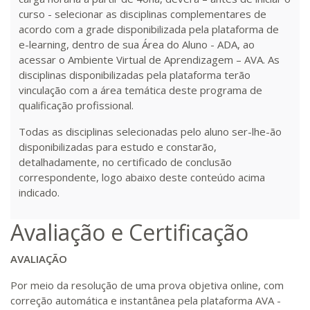
curso - selecionar as disciplinas complementares de
R$ 1.487,06
acordo com a grade disponibilizada pela plataforma de
300 H
38
dias
120
dias
Matricular
e-learning, dentro de sua Área do Aluno - ADA, ao
acessar o Ambiente Virtual de Aprendizagem – AVA. As
disciplinas disponibilizadas pela plataforma terão
R$ 1.586,20
320 H
40
dias
120
dias
vinculação com a área temática deste programa de
Matricular
qualificação profissional.
R$ 1.685,33
Todas as disciplinas selecionadas pelo aluno ser-lhe-ão
340 H
43
dias
120
dias
disponibilizadas para estudo e constarão,
Matricular
detalhadamente, no certificado de conclusão
correspondente, logo abaixo deste conteúdo acima
R$ 1.784,48
indicado.
360 H
45
dias
120
dias
Matricular
Avaliação e Certificação
R$ 1.883,61
380 H
48
dias
150
dias
Matricular
AVALIAÇÃO
Por meio da resolução de uma prova objetiva online, com
R$ 1.982,74
correção automática e instantânea pela plataforma AVA -
400 H
50
dias
150
dias