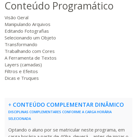
Conteúdo Programático
R$ 892,23
180 H
23
dias
90
dias
Matricular
Visão Geral
Manipulando Arquivos
R$ 991,36
Editando Fotografias
200 H
25
dias
90
dias
Matricular
Selecionando um Objeto
Transformando
Trabalhando com Cores
R$ 1.090,51
220 H
28
dias
90
dias
A Ferramenta de Textos
Matricular
Layers (camadas)
Filtros e Efeitos
R$ 1.189,66
Dicas e Truques
240 H
30
dias
90
dias
Matricular
R$ 1.288,78
260 H
33
dias
90
dias
+
CONTEÚDO COMPLEMENTAR DINÂMICO
Matricular
DISCIPLINAS COMPLEMENTARES CONFORME A CARGA HORÁRIA
SELECIONADA
R$ 1.387,93
280 H
35
dias
120
dias
Optando o aluno por se matricular neste programa, em
Matricular
carga horária a partir de 40ha, deverá – antes de iniciar o