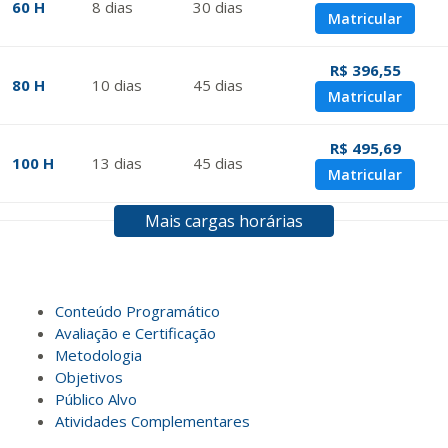
60 H
8
dias
30
dias
Matricular
R$ 396,55
80 H
10
dias
45
dias
Matricular
R$ 495,69
100 H
13
dias
45
dias
Matricular
Mais cargas horárias
R$ 594,81
120 H
15
dias
60
dias
Matricular
R$ 693,96
Conteúdo Programático
140 H
18
dias
60
dias
Matricular
Avaliação e Certificação
Metodologia
Objetivos
R$ 793,10
160 H
20
dias
60
dias
Público Alvo
Matricular
Atividades Complementares