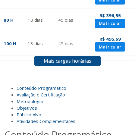
R$ 396,55
80 H
10
dias
45
dias
Matricular
R$ 495,69
100 H
13
dias
45
dias
Matricular
Mais cargas horárias
R$ 594,81
120 H
15
dias
60
dias
Matricular
R$ 693,96
Conteúdo Programático
140 H
18
dias
60
dias
Matricular
Avaliação e Certificação
Metodologia
Objetivos
R$ 793,10
160 H
20
dias
60
dias
Público Alvo
Matricular
Atividades Complementares
Conteúdo Programático
R$ 892,23