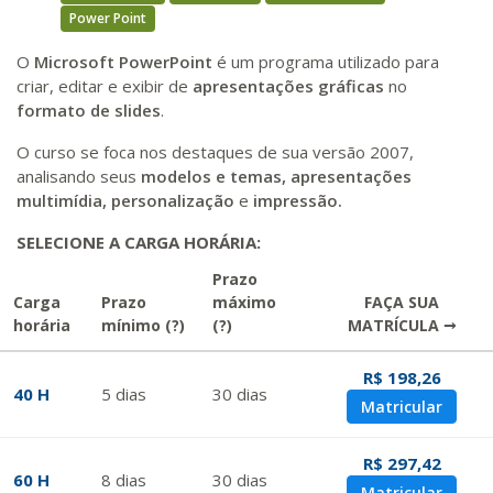
Power Point
O
Microsoft PowerPoint
é um programa utilizado para
criar, editar e exibir de
apresentações gráficas
no
formato de slides
.
O curso se foca nos destaques de sua versão 2007,
analisando seus
modelos e temas, apresentações
multimídia, personalização
e
impressão.
SELECIONE A CARGA HORÁRIA:
Prazo
Carga
Prazo
máximo
FAÇA SUA
horária
mínimo
(?)
(?)
MATRÍCULA →
R$ 198,26
40 H
5
dias
30
dias
Matricular
R$ 297,42
60 H
8
dias
30
dias
Matricular