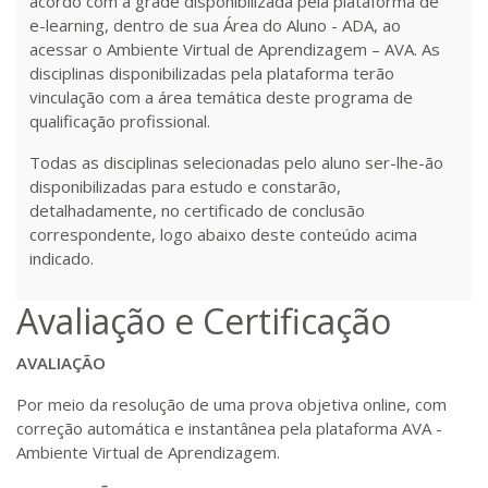
acordo com a grade disponibilizada pela plataforma de
R$ 1.487,06
e-learning, dentro de sua Área do Aluno - ADA, ao
300 H
38
dias
120
dias
Matricular
acessar o Ambiente Virtual de Aprendizagem – AVA. As
disciplinas disponibilizadas pela plataforma terão
vinculação com a área temática deste programa de
R$ 1.586,20
320 H
40
dias
120
dias
qualificação profissional.
Matricular
Todas as disciplinas selecionadas pelo aluno ser-lhe-ão
R$ 1.685,33
disponibilizadas para estudo e constarão,
340 H
43
dias
120
dias
detalhadamente, no certificado de conclusão
Matricular
correspondente, logo abaixo deste conteúdo acima
indicado.
R$ 1.784,48
360 H
45
dias
120
dias
Matricular
Avaliação e Certificação
R$ 1.883,61
AVALIAÇÃO
380 H
48
dias
150
dias
Matricular
Por meio da resolução de uma prova objetiva online, com
correção automática e instantânea pela plataforma AVA -
R$ 1.982,74
Ambiente Virtual de Aprendizagem.
400 H
50
dias
150
dias
Matricular