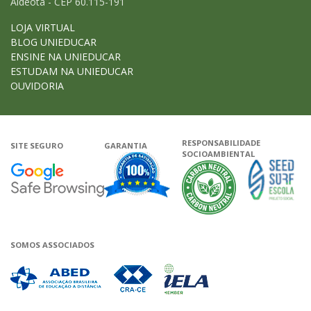
Aldeota - CEP 60.115-191
LOJA VIRTUAL
BLOG UNIEDUCAR
ENSINE NA UNIEDUCAR
ESTUDAM NA UNIEDUCAR
OUVIDORIA
RESPONSABILIDADE
SITE SEGURO
GARANTIA
SOCIOAMBIENTAL
Google - Status do site no Navega
Garantia de satisfação
A Unieduca
SOMOS ASSOCIADOS
Associada a ABED
Associada a CRA-CE
Associada a IELA