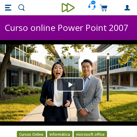
Skip main navigation
Skip to main content
Carrinho de c
Unieducar
Curso online Power Point 2007
Play
Video
Cursos Online
Informática
microsoft office