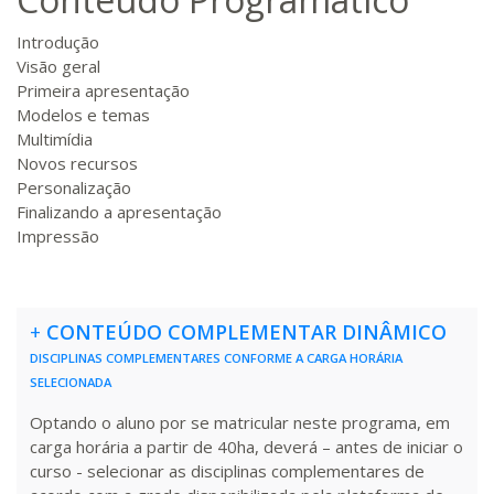
180 H
23
dias
90
dias
Matricular
Introdução
Visão geral
R$ 991,36
Primeira apresentação
200 H
25
dias
90
dias
Matricular
Modelos e temas
Multimídia
Novos recursos
R$ 1.090,51
220 H
28
dias
90
dias
Personalização
Matricular
Finalizando a apresentação
Impressão
R$ 1.189,66
240 H
30
dias
90
dias
Matricular
+
CONTEÚDO COMPLEMENTAR DINÂMICO
R$ 1.288,78
260 H
33
dias
90
dias
DISCIPLINAS COMPLEMENTARES CONFORME A CARGA HORÁRIA
Matricular
SELECIONADA
Optando o aluno por se matricular neste programa, em
R$ 1.387,93
280 H
35
dias
120
dias
carga horária a partir de 40ha, deverá – antes de iniciar o
Matricular
curso - selecionar as disciplinas complementares de