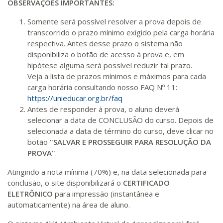
OBSERVAÇÕES IMPORTANTES:
R$ 2.082,12
Somente será possível resolver a prova depois de
420 H
53
dias
150
dias
Matricular
transcorrido o prazo mínimo exigido pela carga horária
respectiva. Antes desse prazo o sistema não
disponibiliza o botão de acesso à prova e, em
R$ 2.240,16
440 H
55
dias
150
dias
hipótese alguma será possível reduzir tal prazo.
Matricular
Veja a lista de prazos mínimos e máximos para cada
carga horária consultando nosso FAQ Nº 11:
https://unieducar.org.br/faq
Antes de responder à prova, o aluno deverá
selecionar a data de CONCLUSÃO do curso. Depois de
selecionada a data de término do curso, deve clicar no
botão
"SALVAR E PROSSEGUIR PARA RESOLUÇÃO DA
PROVA"
.
Atingindo a nota mínima (70%) e, na data selecionada para
conclusão, o site disponibilizará o
CERTIFICADO
ELETRÔNICO
para impressão (instantânea e
automaticamente) na área de aluno.