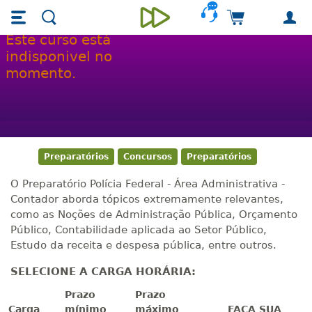
Skip main navigation
Skip to main content
Carrinho de 
Unieducar
Este curso está
indisponivel no
Curso online Preparatório
momento.
Polícia Federal - Área
Administrativa - Contador
Preparatórios
Concursos
Preparatórios
O Preparatório Polícia Federal - Área Administrativa -
Contador aborda tópicos extremamente relevantes,
como as Noções de Administração Pública, Orçamento
Público, Contabilidade aplicada ao Setor Público,
Estudo da receita e despesa pública, entre outros.
SELECIONE A CARGA HORÁRIA:
Prazo
Prazo
Carga
mínimo
máximo
FAÇA SUA