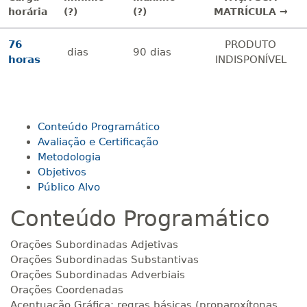
horária
(?)
(?)
MATRÍCULA →
76
PRODUTO
dias
90
dias
horas
INDISPONÍVEL
Conteúdo Programático
Avaliação e Certificação
Metodologia
Objetivos
Público Alvo
Conteúdo Programático
Orações Subordinadas Adjetivas
Orações Subordinadas Substantivas
Orações Subordinadas Adverbiais
Orações Coordenadas
Acentuação Gráfica: regras básicas (proparoxítonas,