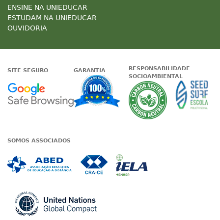
ENSINE NA UNIEDUCAR
ESTUDAM NA UNIEDUCAR
OUVIDORIA
RESPONSABILIDADE
SITE SEGURO
GARANTIA
SOCIOAMBIENTAL
Google - Status do site no Nave
Garantia de satisfaçã
A Unieduc
SOMOS ASSOCIADOS
Associada a ABED
Associada a CRA-CE
Associada a IE
Associada a UN Global