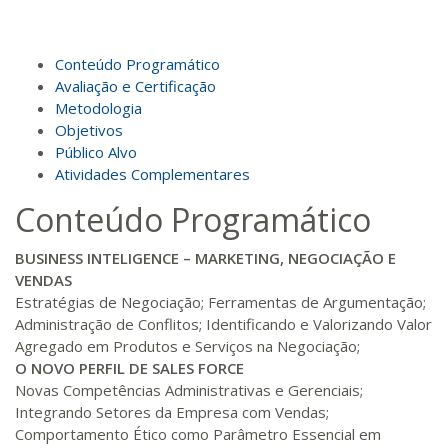
Matricular
R$ 693,96
Conteúdo Programático
140 H
18
dias
60
dias
Matricular
Avaliação e Certificação
Metodologia
Objetivos
R$ 793,10
160 H
20
dias
60
dias
Público Alvo
Matricular
Atividades Complementares
Conteúdo Programático
R$ 892,23
180 H
23
dias
90
dias
Matricular
BUSINESS INTELIGENCE – MARKETING, NEGOCIAÇÃO E
VENDAS
R$ 991,36
Estratégias de Negociação; Ferramentas de Argumentação;
200 H
25
dias
90
dias
Matricular
Administração de Conflitos; Identificando e Valorizando Valor
Agregado em Produtos e Serviços na Negociação;
O NOVO
PERFIL DE SALES FORCE
R$ 1.090,51
220 H
28
dias
90
dias
Novas Competências Administrativas e Gerenciais;
Matricular
Integrando Setores da Empresa com Vendas;
Comportamento Ético como Parâmetro Essencial em
R$ 1.189,66