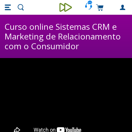
Skip main navigation
Skip to main content
Carrinho de c
Unieducar
Curso online Sistemas CRM e
Marketing de Relacionamento
com o Consumidor