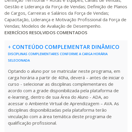
Definição Territorial – Rotas e Equipes; Canais de Vendas;
R$ 1.784,48
Gestão e Liderança da Força de Vendas; Definição de Planos
360 H
45
dias
120
dias
de Cargos, Carreiras e Salários da Força de Vendas;
Matricular
Capacitação, Liderança e Motivação Profissional da Força de
Vendas; Modelos de Avaliação de Desempenho.
R$ 1.883,61
EXERCÍCIOS RESOLVIDOS COMENTADOS
380 H
48
dias
150
dias
Matricular
+
CONTEÚDO COMPLEMENTAR DINÂMICO
R$ 1.982,74
DISCIPLINAS COMPLEMENTARES CONFORME A CARGA HORÁRIA
400 H
50
dias
150
dias
Matricular
SELECIONADA
Optando o aluno por se matricular neste programa, em
R$ 2.082,12
carga horária a partir de 40ha, deverá – antes de iniciar o
420 H
53
dias
150
dias
Matricular
curso - selecionar as disciplinas complementares de
acordo com a grade disponibilizada pela plataforma de
e-learning, dentro de sua Área do Aluno - ADA, ao
R$ 2.240,16
440 H
55
dias
150
dias
acessar o Ambiente Virtual de Aprendizagem – AVA. As
Matricular
disciplinas disponibilizadas pela plataforma terão
vinculação com a área temática deste programa de
qualificação profissional.