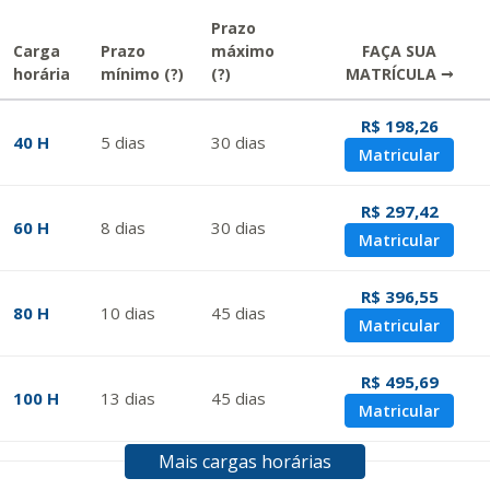
Prazo
Carga
Prazo
máximo
FAÇA SUA
horária
mínimo
(?)
(?)
MATRÍCULA →
R$ 198,26
40 H
5
dias
30
dias
Matricular
R$ 297,42
60 H
8
dias
30
dias
Matricular
R$ 396,55
80 H
10
dias
45
dias
Matricular
R$ 495,69
100 H
13
dias
45
dias
Matricular
Mais cargas horárias
R$ 594,81
120 H
15
dias
60
dias