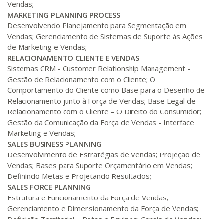
Vendas;
240 H
30
dias
90
dias
Matricular
MARKETING
PLANNING PROCESS
Desenvolvendo Planejamento para Segmentação em
Vendas; Gerenciamento de Sistemas de Suporte às Ações
R$ 1.288,78
260 H
33
dias
90
dias
de Marketing e Vendas;
Matricular
RELACIONAMENTO CLIENTE E VENDAS
Sistemas CRM - Customer Relationship Management -
R$ 1.387,93
Gestão de Relacionamento com o Cliente; O
280 H
35
dias
120
dias
Matricular
Comportamento do Cliente como Base para o Desenho de
Relacionamento junto à Força de Vendas; Base Legal de
Relacionamento com o Cliente – O Direito do Consumidor;
R$ 1.487,06
300 H
38
dias
120
dias
Gestão da Comunicação da Força de Vendas - Interface
Matricular
Marketing e Vendas;
SALES BUSINESS PLANNING
R$ 1.586,20
Desenvolvimento de Estratégias de Vendas; Projeção de
320 H
40
dias
120
dias
Vendas; Bases para Suporte Orçamentário em Vendas;
Matricular
Definindo Metas e Projetando Resultados;
SALES FORCE PLANNING
R$ 1.685,33
340 H
Estrutura e Funcionamento da Força de Vendas;
43
dias
120
dias
Matricular
Gerenciamento e Dimensionamento da Força de Vendas;