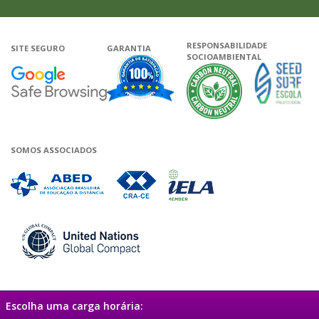
RESPONSABILIDADE
SITE SEGURO
GARANTIA
SOCIOAMBIENTAL
Google - Status do site no Navega
Garantia de satisfação
A Unieduca
SOMOS ASSOCIADOS
Associada a ABED
Associada a CRA-CE
Associada a IELA
Associada a UN Global 
Escolha uma carga horária: