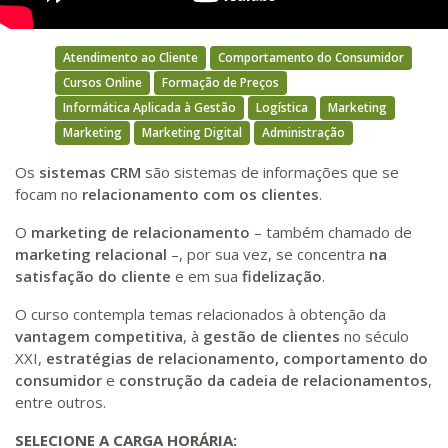
Atendimento ao Cliente
Comportamento do Consumidor
Cursos Online
Formação de Preços
Informática Aplicada à Gestão
Logística
Marketing
Marketing
Marketing Digital
Administração
Os
sistemas CRM
são sistemas de informações que se
focam no
relacionamento com os clientes
.
O
marketing de relacionamento
– também chamado de
marketing relacional
–, por sua vez, se concentra
na
satisfação do cliente
e em sua
fidelização
.
O curso contempla temas relacionados à obtenção da
vantagem competitiva
, à
gestão de clientes
no século
XXI,
estratégias de relacionamento, comportamento do
consumidor
e
construção da cadeia de relacionamentos
,
entre outros.
SELECIONE A CARGA HORÁRIA: