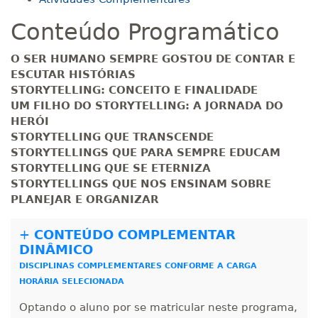
Conteúdo Programático
R$ 892,23
180 H
23
dias
90
dias
Matricular
O SER HUMANO SEMPRE GOSTOU DE CONTAR E
ESCUTAR HISTÓRIAS
R$ 991,36
STORYTELLING: CONCEITO E FINALIDADE
200 H
25
dias
90
dias
Matricular
UM FILHO DO STORYTELLING: A JORNADA DO
HERÓI
STORYTELLING QUE TRANSCENDE
R$ 1.090,51
220 H
28
dias
90
dias
STORYTELLINGS QUE PARA SEMPRE EDUCAM
Matricular
STORYTELLING QUE SE ETERNIZA
STORYTELLINGS QUE NOS ENSINAM SOBRE
R$ 1.189,66
PLANEJAR E ORGANIZAR
240 H
30
dias
90
dias
Matricular
+
CONTEÚDO COMPLEMENTAR
DINÂMICO
R$ 1.288,78
260 H
33
dias
90
dias
DISCIPLINAS COMPLEMENTARES CONFORME A CARGA
Matricular
HORÁRIA SELECIONADA
R$ 1.387,93
Optando o aluno por se matricular neste programa,
280 H
35
dias
120
dias