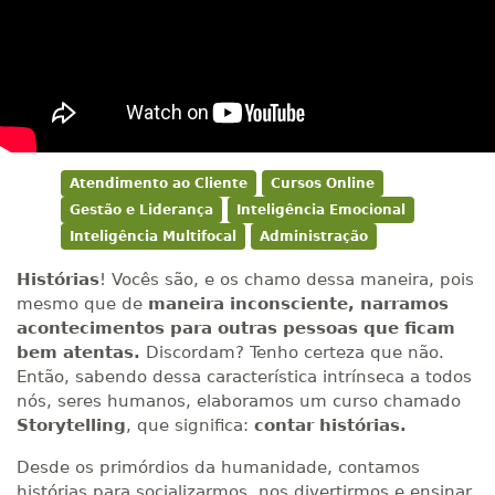
Atendimento ao Cliente
Cursos Online
Gestão e Liderança
Inteligência Emocional
Inteligência Multifocal
Administração
Histórias
! Vocês são, e os chamo dessa maneira, pois
mesmo que de
maneira inconsciente, narramos
acontecimentos para outras pessoas que ficam
bem atentas.
Discordam? Tenho certeza que não.
Então, sabendo dessa característica intrínseca a todos
nós, seres humanos, elaboramos um curso chamado
Storytelling
, que significa:
contar histórias.
Desde os primórdios da humanidade, contamos
histórias para socializarmos, nos divertirmos e ensinar.