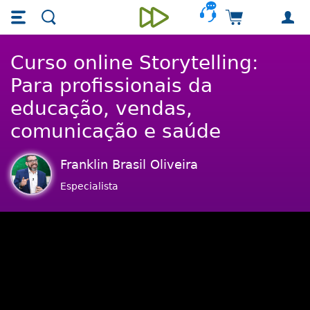
Skip main navigation
Skip to main content
Carrinho de 
Unieducar
Curso online Storytelling:
Para profissionais da
educação, vendas,
comunicação e saúde
Franklin Brasil Oliveira
Especialista