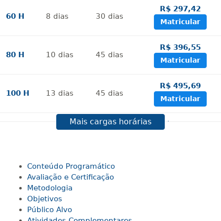
R$ 297,42
60 H
8
dias
30
dias
Matricular
R$ 396,55
80 H
10
dias
45
dias
Matricular
R$ 495,69
100 H
13
dias
45
dias
Matricular
Mais cargas horárias
R$ 594,81
120 H
15
dias
60
dias
Matricular
R$ 693,96
Conteúdo Programático
140 H
18
dias
60
dias
Matricular
Avaliação e Certificação
Metodologia
Objetivos
R$ 793,10
160 H
20
dias
60
dias
Público Alvo
Matricular
Atividades Complementares