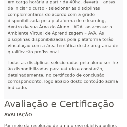
em carga horária a partir de 40ha, deverá – antes
Matricular
de iniciar o curso - selecionar as disciplinas
complementares de acordo com a grade
R$ 1.487,06
300 H
disponibilizada pela plataforma de e-learning,
38
dias
120
dias
Matricular
dentro de sua Área do Aluno - ADA, ao acessar o
Ambiente Virtual de Aprendizagem – AVA. As
R$ 1.586,20
disciplinas disponibilizadas pela plataforma terão
320 H
40
dias
120
dias
vinculação com a área temática deste programa de
Matricular
qualificação profissional.
R$ 1.685,33
Todas as disciplinas selecionadas pelo aluno ser-lhe-
340 H
43
dias
120
dias
Matricular
ão disponibilizadas para estudo e constarão,
detalhadamente, no certificado de conclusão
correspondente, logo abaixo deste conteúdo acima
R$ 1.784,48
360 H
45
dias
120
dias
indicado.
Matricular
Avaliação e Certificação
R$ 1.883,61
380 H
48
dias
150
dias
Matricular
AVALIAÇÃO
Por meio da resolução de uma prova objetiva online,