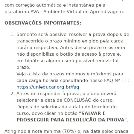
R$ 1.982,74
400 H
50
dias
150
dias
com correção automática e instantânea pela
Matricular
plataforma AVA - Ambiente Virtual de Aprendizagem.
OBSERVAÇÕES IMPORTANTES:
R$ 2.082,12
420 H
53
dias
150
dias
Matricular
Somente será possível resolver a prova depois de
transcorrido o prazo mínimo exigido pela carga
R$ 2.240,16
horária respectiva. Antes desse prazo o sistema
440 H
55
dias
150
dias
não disponibiliza o botão de acesso à prova e,
Matricular
em hipótese alguma será possível reduzir tal
prazo.
Veja a lista de prazos mínimos e máximos para
cada carga horária consultando nosso FAQ Nº 11:
https://unieducar.org.br/faq
Antes de responder à prova, o aluno deverá
selecionar a data de CONCLUSÃO do curso.
Depois de selecionada a data de término do
curso, deve clicar no botão
"SALVAR E
PROSSEGUIR PARA RESOLUÇÃO DA PROVA"
.
Atingindo a nota mínima (70%) e, na data selecionada