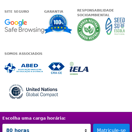
RESPONSABILIDADE
SITE SEGURO
GARANTIA
SOCIOAMBIENTAL
Google - Status do site no Nave
Garantia de satisfaçã
A Unieduc
SOMOS ASSOCIADOS
Associada a ABED
Associada a CRA-CE
Associada a IE
Associada a UN Global
Escolha uma carga horária:
Termos de uso
|
Política de privacidade