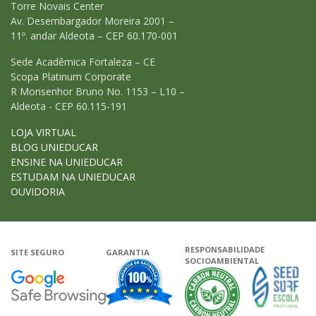
Torre Novais Center
Av. Desembargador Moreira 2001 –
11º. andar Aldeota – CEP 60.170-001
Sede Acadêmica Fortaleza – CE
Scopa Platinum Corporate
R Monsenhor Bruno No. 1153 – L10 –
Aldeota - CEP 60.115-191
LOJA VIRTUAL
BLOG UNIEDUCAR
ENSINE NA UNIEDUCAR
ESTUDAM NA UNIEDUCAR
OUVIDORIA
RESPONSABILIDADE
SITE SEGURO
GARANTIA
SOCIOAMBIENTAL
Google - Status do site no Navega
Garantia de satisfação
A Unieduca