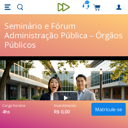
Skip main navigation
Skip to main content
Carrinho de c
Unieducar
Seminário e Fórum
Administração Pública – Órgãos
Públicos
Play
Carga horária
Investimento
Matricule-se
4hs
R$ 0,00
Video