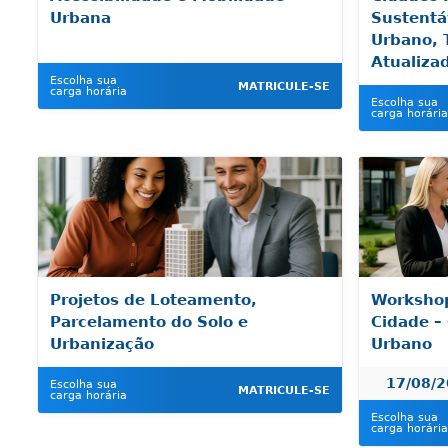
Urbana
Sustentá
Urbano, 
Atualiza
Escolha sua
MATRICULE-SE
carga horária
Escolha sua
carga horária
Projetos de Loteamento,
Workshop
Parcelamento do Solo e
Cidade –
Urbanização
Urbano
17/08/
Escolha sua
MATRICULE-SE
carga horária
Escolha sua
carga horária