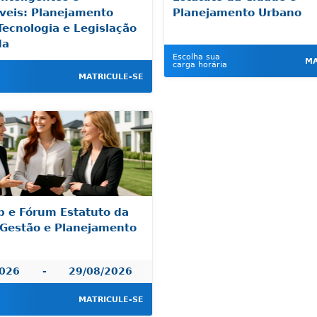
veis: Planejamento
Planejamento Urbano
Tecnologia e Legislação
da
Escolha sua
MA
carga horária
MATRICULE-SE
 e Fórum Estatuto da
 Gestão e Planejamento
2026
-
29/08/2026
MATRICULE-SE