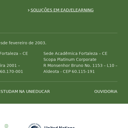
SOLUÇÕES EM EAD/ELEARNING
sde fevereiro de 2003.
 Fortaleza – CE
Sede Acadêmica Fortaleza – CE
Scopa Platinum Corporate
ra 2001 –
R Monsenhor Bruno No. 1153 – L10 –
 60.170-001
Aldeota - CEP 60.115-191
ESTUDAM NA UNIEDUCAR
OUVIDORIA
Associada a ABED
Associada a CRA-CE
Associada a IELA
Associada a 
es de efeito estufa
ial