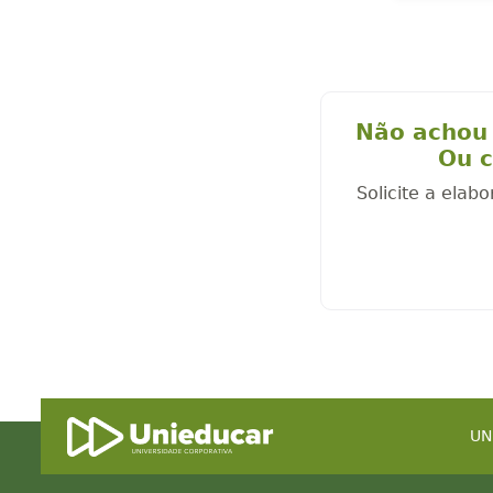
Não achou 
Ou c
Solicite a elab
UN