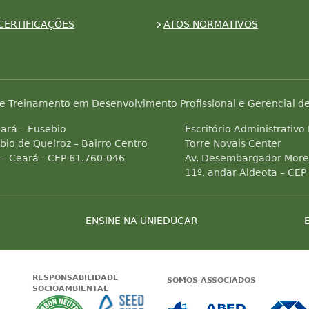
CERTIFICAÇÕES
ATOS NORMATIVOS
e Treinamento em Desenvolvimento Profissional e Gerencial de
ará – Eusebio
Escritório Administrativo
bio de Queiroz – Bairro Centro
Torre Novais Center
 – Ceará - CEP 61.760-046
Av. Desembargador Morei
11º. andar Aldeota – CEP
ENSINE NA UNIEDUCAR
RESPONSABILIDADE
SOMOS ASSOCIADOS
SOCIOAMBIENTAL
 Status do site no Navegação segura
Garantia de satisfação
A Unieducar neutraliza a emissão de gas
Seed Surf Escola projeto soc