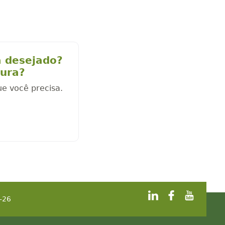
a desejado?
cura?
ue você precisa.
-26