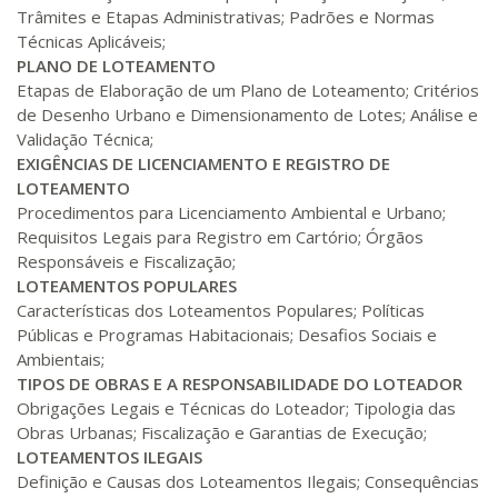
320 H
40
dias
120
dias
Trâmites e Etapas Administrativas; Padrões e Normas
Matricular
Técnicas Aplicáveis;
PLANO DE LOTEAMENTO
R$ 1.685,33
340 H
Etapas de Elaboração de um Plano de Loteamento; Critérios
43
dias
120
dias
Matricular
de Desenho Urbano e Dimensionamento de Lotes; Análise e
Validação Técnica;
R$ 1.784,48
EXIGÊNCIAS DE LICENCIAMENTO E REGISTRO DE
360 H
45
dias
120
dias
LOTEAMENTO
Matricular
Procedimentos para Licenciamento Ambiental e Urbano;
Requisitos Legais para Registro em Cartório; Órgãos
R$ 1.883,61
Responsáveis e Fiscalização;
380 H
48
dias
150
dias
Matricular
LOTEAMENTOS POPULARES
Características dos Loteamentos Populares; Políticas
R$ 1.982,74
Públicas e Programas Habitacionais; Desafios Sociais e
400 H
50
dias
150
dias
Ambientais;
Matricular
TIPOS DE OBRAS E A RESPONSABILIDADE DO LOTEADOR
Obrigações Legais e Técnicas do Loteador; Tipologia das
R$ 2.082,12
Obras Urbanas; Fiscalização e Garantias de Execução;
420 H
53
dias
150
dias
Matricular
LOTEAMENTOS ILEGAIS
Definição e Causas dos Loteamentos Ilegais; Consequências