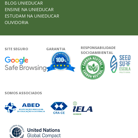
BLOG UNIEDUCAR
ENSINE NA UNIEDUCAR
ESTUDAM NA UNIEDUCAR
OUVIDORIA
RESPONSABILIDADE
SITE SEGURO
GARANTIA
SOCIOAMBIENTAL
Google - Status do site no Navega
Garantia de satisfação
A Unieduca
SOMOS ASSOCIADOS
Associada a ABED
Associada a CRA-CE
Associada a IELA
Associada a UN Global 