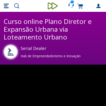
Skip main navigation
Skip to main content
Carrinho de c
Unieducar
Curso online Plano Diretor e
Expansão Urbana via
Loteamento Urbano
Serial Dealer
Hub de Empreendedorismo e Inovação