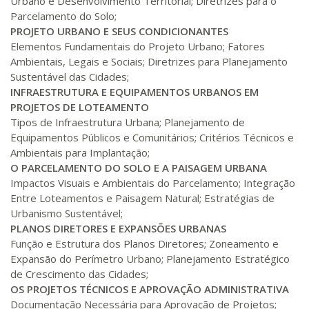
Urbano e Desenvolvimento Territorial; Diretrizes para o
Parcelamento do Solo;
PROJETO URBANO E SEUS CONDICIONANTES
R$ 1.090,51
220 H
28
dias
90
dias
Elementos Fundamentais do Projeto Urbano; Fatores
Matricular
Ambientais, Legais e Sociais; Diretrizes para Planejamento
Sustentável das Cidades;
R$ 1.189,66
INFRAESTRUTURA E EQUIPAMENTOS URBANOS EM
240 H
30
dias
90
dias
Matricular
PROJETOS DE LOTEAMENTO
Tipos de Infraestrutura Urbana; Planejamento de
Equipamentos Públicos e Comunitários; Critérios Técnicos e
R$ 1.288,78
260 H
33
dias
90
dias
Ambientais para Implantação;
Matricular
O PARCELAMENTO DO SOLO E A PAISAGEM URBANA
Impactos Visuais e Ambientais do Parcelamento; Integração
R$ 1.387,93
Entre Loteamentos e Paisagem Natural; Estratégias de
280 H
35
dias
120
dias
Matricular
Urbanismo Sustentável;
PLANOS DIRETORES E EXPANSÕES URBANAS
Função e Estrutura dos Planos Diretores; Zoneamento e
R$ 1.487,06
300 H
38
dias
120
dias
Expansão do Perímetro Urbano; Planejamento Estratégico
Matricular
de Crescimento das Cidades;
OS PROJETOS TÉCNICOS E APROVAÇÃO ADMINISTRATIVA
R$ 1.586,20
Documentação Necessária para Aprovação de Projetos;