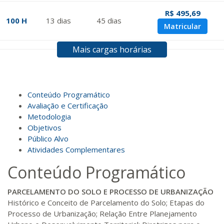
R$ 495,69
100 H
13
dias
45
dias
Matricular
Mais cargas horárias
R$ 594,81
120 H
15
dias
60
dias
Matricular
R$ 693,96
Conteúdo Programático
140 H
18
dias
60
dias
Matricular
Avaliação e Certificação
Metodologia
Objetivos
R$ 793,10
160 H
20
dias
60
dias
Público Alvo
Matricular
Atividades Complementares
Conteúdo Programático
R$ 892,23
180 H
23
dias
90
dias
Matricular
PARCELAMENTO DO SOLO E PROCESSO DE URBANIZAÇÃO
Histórico e Conceito de Parcelamento do Solo; Etapas do
R$ 991,36
Processo de Urbanização; Relação Entre Planejamento
200 H
25
dias
90
dias
Matricular