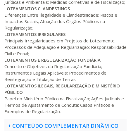
Jurídicas e Ambientais; Medidas Corretivas e de Fiscalização;
R$ 2.240,16
440 H
55
dias
150
dias
LOTEAMENTOS CLANDESTINOS
Matricular
Diferenças Entre Ilegalidade e Clandestinidade; Riscos e
Impactos Sociais; Atuação dos Órgãos Públicos na
Regularização;
LOTEAMENTOS IRREGULARES
Principais Irregularidades em Projetos de Loteamento;
Processos de Adequação e Regularização; Responsabilidade
Civil e Penal;
LOTEAMENTOS E REGULARIZAÇÃO FUNDIÁRIA
Conceito e Objetivos da Regularização Fundiária;
Instrumentos Legais Aplicáveis; Procedimentos de
Reintegração e Titulação de Terras;
LOTEAMENTOS ILEGAIS, REGULARIZAÇÃO E MINISTÉRIO
PÚBLICO
Papel do Ministério Público na Fiscalização; Ações Judiciais e
Termos de Ajustamento de Conduta; Casos Práticos e
Exemplos de Regularização.
+
CONTEÚDO COMPLEMENTAR DINÂMICO