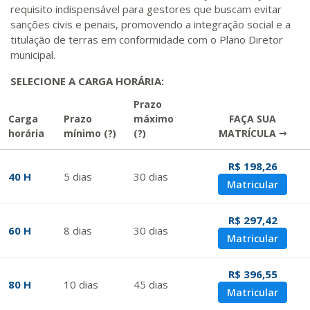
requisito indispensável para gestores que buscam evitar
sanções civis e penais, promovendo a integração social e a
titulação de terras em conformidade com o Plano Diretor
municipal.
SELECIONE A CARGA HORÁRIA:
Prazo
Carga
Prazo
máximo
FAÇA SUA
horária
mínimo
(?)
(?)
MATRÍCULA →
R$ 198,26
40 H
5
dias
30
dias
Matricular
R$ 297,42
60 H
8
dias
30
dias
Matricular
R$ 396,55
80 H
10
dias
45
dias
Matricular