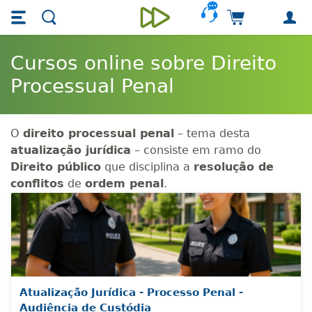
Skip main navigation
Skip to main content
Carrinho de 
Unieducar
Cursos online sobre Direito
Processual Penal
O
direito processual penal
– tema desta
atualização jurídica
– consiste em ramo do
Direito público
que disciplina a
resolução de
conflitos
de
ordem penal
.
Atualização Jurídica - Processo Penal -
Audiência de Custódia