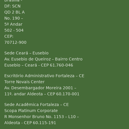
Brasília -
DF: SCN
QD 2 BL A
No. 190 –
5º Andar
502 - 504
CEP:
70712-900
Sede Ceará – Eusebio
Av. Eusebio de Queiroz – Bairro Centro
Eusebio – Ceará - CEP 61.760-046
Escritório Administrativo Fortaleza – CE
Torre Novais Center
Av. Desembargador Moreira 2001 –
11º. andar Aldeota – CEP 60.170-001
Sede Acadêmica Fortaleza – CE
Scopa Platinum Corporate
R Monsenhor Bruno No. 1153 – L10 –
Aldeota - CEP 60.115-191