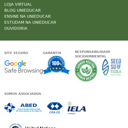
LOJA VIRTUAL
BLOG UNIEDUCAR
ENSINE NA UNIEDUCAR
ESTUDAM NA UNIEDUCAR
OUVIDORIA
RESPONSABILIDADE
SITE SEGURO
GARANTIA
SOCIOAMBIENTAL
Google - Status do site no Nave
Garantia de satisfaçã
A Unieduc
SOMOS ASSOCIADOS
Associada a ABED
Associada a CRA-CE
Associada a IE
Associada a UN Global