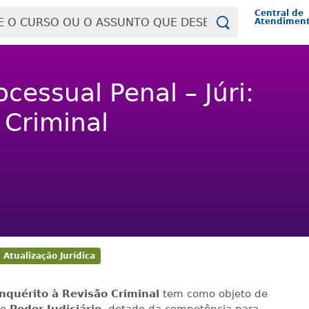
Central de
Atendimen
ocessual Penal – Júri:
 Criminal
Atualização Jurídica
 Inquérito à Revisão Criminal
tem como objeto de