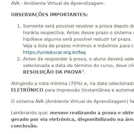
AVA - Ambiente Virtual de Aprendizagem.
440 H
55
dias
150
dias
Vi
OBSERVAÇÕES IMPORTANTES:
Somente será possível resolver a prova depois d
horária respectiva. Antes desse prazo o sistema 
hipótese alguma será possível reduzir tal prazo.
Veja a lista de prazos mínimos e máximos para 
https://unieducar.org.br/faq
Antes de responder à prova, o aluno deverá sel
selecionada a data de término do curso, deve cl
RESOLUÇÃO DA PROVA"
.
Atingindo a nota mínima (70%) e, na data selecionada 
ELETRÔNICO
para impressão (instantânea e automat
O sistema AVA (Ambiente Virtual de Aprendizagem) fa
Lembrando que:
mesmo realizando a prova e obte
gerado por via eletrônica, disponibilizado na ár
conclusão.