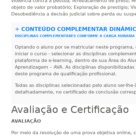
violência contra a pessoa; Arrebatamento de preso; Mo
320 H
40
dias
120
dias
Vi
objeto de valor probatório; Exploração de prestígio; V
Desobediência a decisão judicial sobre perda ou suspe
340 H
43
dias
120
dias
Vi
+
CONTEÚDO COMPLEMENTAR DINÂMI
DISCIPLINAS COMPLEMENTARES CONFORME A CARGA HORÁRIA
Optando o aluno por se matricular neste programa, 
360 H
45
dias
120
dias
Vi
iniciar o curso - selecionar as disciplinas compleme
plataforma de e-learning, dentro de sua Área do Alu
Aprendizagem – AVA. As disciplinas disponibilizadas
deste programa de qualificação profissional.
380 H
48
dias
150
dias
Vi
Todas as disciplinas selecionadas pelo aluno ser-lhe
detalhadamente, no certificado de conclusão corres
400 H
50
dias
150
dias
Vi
Avaliação e Certificação
AVALIAÇÃO
420 H
53
dias
150
dias
Vi
Por meio da resolução de uma prova objetiva online, 