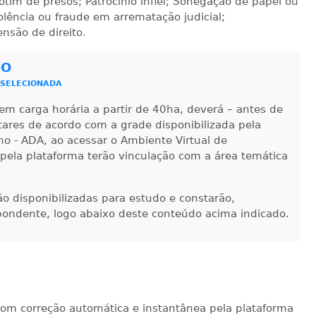
tim de presos; Patrocínio infiel; Sonegação de papel ou
sualizar
Visualizar
ELETRÔNICO
iolência ou fraude em arrematação judicial;
Matricular
nsão de direito.
R$ 1.685,33
sualizar
Visualizar
CO
ELETRÔNICO
Matricular
 SELECIONADA
R$ 1.784,48
em carga horária a partir de 40ha, deverá – antes de
sualizar
Visualizar
ELETRÔNICO
ntares de acordo com a grade disponibilizada pela
Matricular
no - ADA, ao acessar o Ambiente Virtual de
 pela plataforma terão vinculação com a área temática
R$ 1.883,61
sualizar
Visualizar
ELETRÔNICO
Matricular
-ão disponibilizadas para estudo e constarão,
pondente, logo abaixo deste conteúdo acima indicado.
R$ 1.982,74
sualizar
Visualizar
ELETRÔNICO
Matricular
R$ 2.082,12
sualizar
Visualizar
ELETRÔNICO
Matricular
com correção automática e instantânea pela plataforma