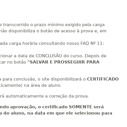
R$ 2.240,16
sualizar
Visualizar
ELETRÔNICO
Matricular
e transcorrido o prazo mínimo exigido pela carga
não disponibiliza o botão de acesso à prova e, em
cada carga horária consultando nosso FAQ Nº 11:
ecionar a data de CONCLUSÃO do curso. Depois de
icar no botão
"SALVAR E PROSSEGUIR PARA
para conclusão, o site disponibilizará o
CERTIFICADO
icamente) na área de aluno.
rá automaticamente a correção da prova.
ndo aprovação, o certificado SOMENTE será
ea do aluno, na data em que ele selecionou para