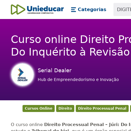
Skip main navigation
Skip to main content
Categorias
Unieducar
Curso online Direito Pr
Do Inquérito à Revisão
Serial Dealer
Hub de Empreendedorismo e Inovação
Cursos Online
Direito
Direito Processual Penal
O curso online
Direito Processual Penal – Júri: Do