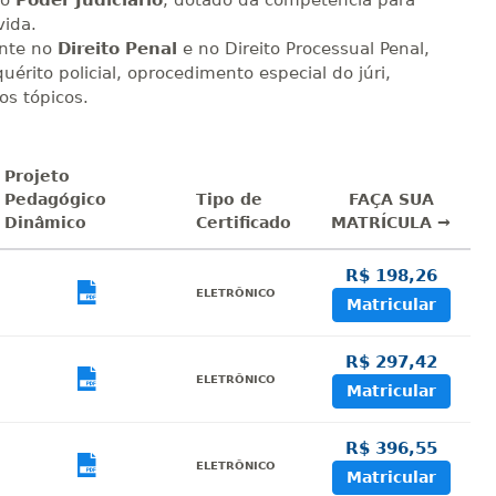
do
Poder Judiciário
, dotado da
competência para
vida.
nte no
Direito Penal
e no
Direito Processual Penal,
uérito policial, oprocedimento especial do júri,
os tópicos.
Projeto
Pedagógico
Tipo de
FAÇA SUA
Dinâmico
Certificado
MATRÍCULA →
R$ 198,26
sualizar
Visualizar
ELETRÔNICO
Matricular
R$ 297,42
sualizar
Visualizar
ELETRÔNICO
Matricular
R$ 396,55
sualizar
Visualizar
ELETRÔNICO
Matricular