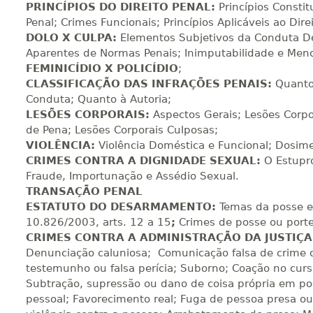
PRINCÍPIOS DO DIREITO PENAL:
Princípios Constit
Penal; Crimes Funcionais; Princípios Aplicáveis ao Dir
DOLO X CULPA:
Elementos Subjetivos da Conduta De
220 H
28
dias
90
dias
Vi
Aparentes de Normas Penais; Inimputabilidade e Meno
FEMINICÍDIO X POLICÍDIO
;
CLASSIFICAÇÃO DAS INFRAÇÕES PENAIS:
Quanto
Conduta; Quanto à Autoria;
240 H
30
dias
90
dias
Vi
LESÕES CORPORAIS:
Aspectos Gerais; Lesões Corpo
de Pena; Lesões Corporais Culposas;
VIOLÊNCIA:
Violência Doméstica e Funcional; Dosime
260 H
33
dias
90
dias
Vi
CRIMES CONTRA A DIGNIDADE SEXUAL:
O Estupro
Fraude, Importunação e Assédio Sexual.
TRANSAÇÃO PENAL
ESTATUTO DO DESARMAMENTO:
Temas da posse e 
280 H
35
dias
120
dias
Vi
10.826/2003, arts. 12 a 15
;
Crimes de posse ou porte 
CRIMES CONTRA A ADMINISTRAÇÃO DA JUSTIÇA
Denunciação caluniosa; Comunicação falsa de crime 
300 H
38
dias
120
dias
Vi
testemunho ou falsa perícia; Suborno; Coação no curso
Subtração, supressão ou dano de coisa própria em pod
pessoal; Favorecimento real; Fuga de pessoa presa 