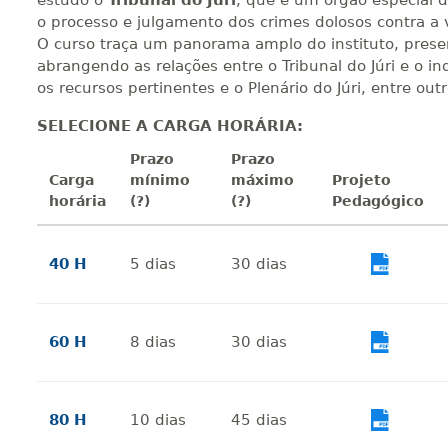
estudo o
Tribunal do Júri
, que é um órgão especial 
o processo e julgamento dos crimes dolosos contra a 
O curso traça um panorama amplo do instituto, prese
abrangendo as relações entre o Tribunal do Júri e o inq
os recursos pertinentes e o Plenário do Júri, entre outr
SELECIONE A CARGA HORÁRIA:
Prazo
Prazo
Carga
mínimo
máximo
Projeto
horária
(?)
(?)
Pedagógico
40 H
5
dias
30
dias
Vi
60 H
8
dias
30
dias
Vi
80 H
10
dias
45
dias
Vi