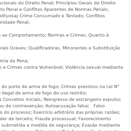
Matricular
ucionais do Direito Penal; Princípios Gerais de Direito
eito Penal e Conflitos Aparentes de Normas Penais;
lituosa
;
Crime Consumado e Tentado; Conflitos
R$ 1.090,51
sualizar
Visualizar
ELETRÔNICO
ridade Penal;
Matricular
 ao Comportamento; Normas e Crimes; Quanto à
R$ 1.189,66
sualizar
Visualizar
ELETRÔNICO
Matricular
rais Graves; Qualificadoras, Minorantes e Substituição
tria da Pena;
R$ 1.288,78
sualizar
Visualizar
 e Crimes contra Vulnerável; Violência sexual mediante
ELETRÔNICO
Matricular
R$ 1.387,93
do porte de arma de fogo; Crimes previstos na Lei N°
sualizar
Visualizar
ELETRÔNICO
Matricular
ilegal de arma de fogo de uso restrito;
:
Conceitos iniciais; Reingresso de estrangeiro expulso;
ou de contravenção; Autoacusação falsa; Falso
R$ 1.487,06
sualizar
Visualizar
 do processo; Exercício arbitrário das próprias razões;
ELETRÔNICO
Matricular
er de terceiro; Fraude processual; Favorecimento
ou submetida a medida de segurança; Evasão mediante
R$ 1.586,20