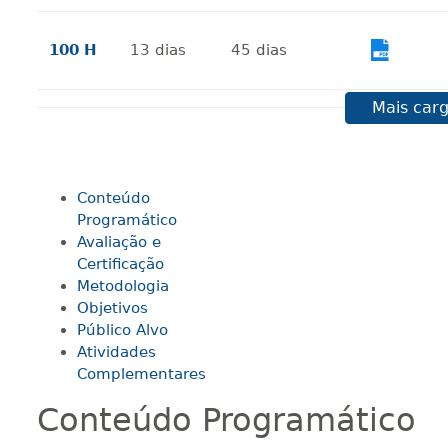
100 H
13
dias
45
dias
Vi
Mais carg
120 H
15
dias
60
dias
Vi
Conteúdo
140 H
18
dias
60
dias
Vi
Programático
Avaliação e
Certificação
160 H
20
dias
60
dias
Vi
Metodologia
Objetivos
Público Alvo
Atividades
180 H
23
dias
90
dias
Vi
Complementares
Conteúdo Programático
200 H
25
dias
90
dias
Vi