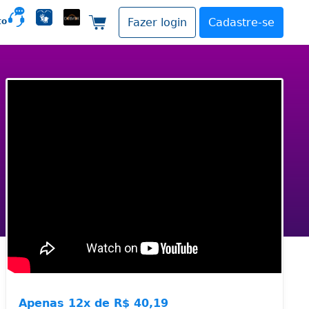
to
Fazer login
Cadastre-se
Carrinho de compras
Apenas
12x de
R$ 40,19