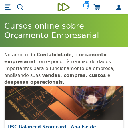
Skip main navigation
Skip to main content
Carrinho de 
Unieducar
Cursos online sobre
Orçamento Empresarial
No âmbito da
Contabilidade
, o
orçamento
empresarial
corresponde à reunião de dados
importantes para o funcionamento da empresa,
analisando suas
vendas,
compras, custos
e
despesas operacionais
.
BSC Balanced Scorecard - Análise de