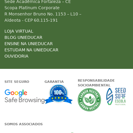
Sede Acadêmica Fortaleza – CE
Scopa Platinum Corporate
R Monsenhor Bruno No. 1153 – L10 –
Aldeota - CEP 60.115-191
LOJA VIRTUAL
BLOG UNIEDUCAR
ENSINE NA UNIEDUCAR
ESTUDAM NA UNIEDUCAR
OUVIDORIA
RESPONSABILIDADE
SITE SEGURO
GARANTIA
SOCIOAMBIENTAL
Google - Status do site no Nave
Garantia de satisfaçã
A Unieduc
SOMOS ASSOCIADOS
Associada a ABED
Associada a CRA-CE
Associada a IE