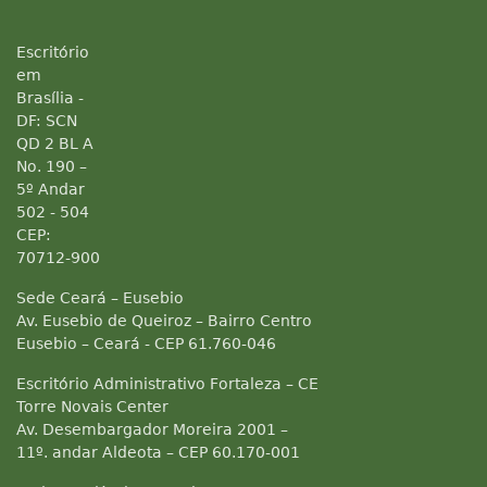
Escritório
em
Brasília -
DF: SCN
QD 2 BL A
No. 190 –
5º Andar
502 - 504
CEP:
70712-900
Sede Ceará – Eusebio
Av. Eusebio de Queiroz – Bairro Centro
Eusebio – Ceará - CEP 61.760-046
Escritório Administrativo Fortaleza – CE
Torre Novais Center
Av. Desembargador Moreira 2001 –
11º. andar Aldeota – CEP 60.170-001