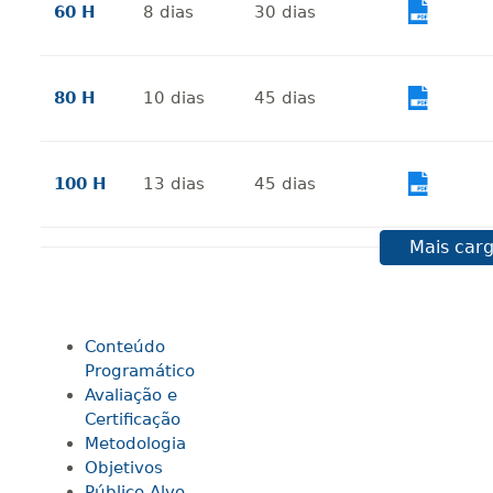
60 H
8
dias
30
dias
Vi
80 H
10
dias
45
dias
Vi
100 H
13
dias
45
dias
Vi
Mais carg
120 H
15
dias
60
dias
Vi
Conteúdo
140 H
18
dias
60
dias
Vi
Programático
Avaliação e
Certificação
160 H
20
dias
60
dias
Vi
Metodologia
Objetivos
Público Alvo