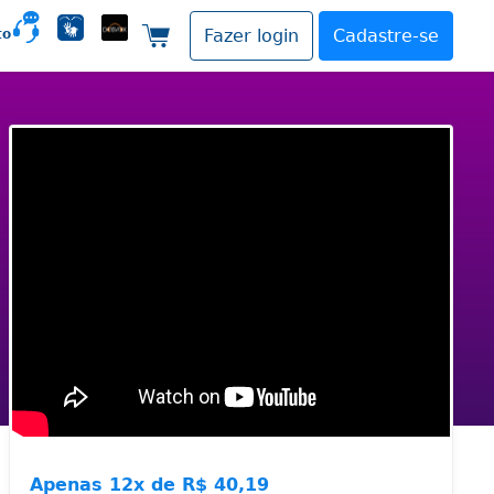
to
Fazer login
Cadastre-se
Carrinho de compras
Apenas
12x de
R$ 40,19