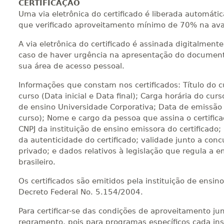
CERTIFICAÇÃO
Uma via eletrônica do certificado é liberada automát
que verificado aproveitamento mínimo de 70% na ava
A via eletrônica do certificado é assinada digitalmen
caso de haver urgência na apresentação do documento
sua área de acesso pessoal.
Informações que constam nos certificados: Título do 
curso (Data inicial e Data final); Carga horária do curs
de ensino Universidade Corporativa; Data de emissão 
curso); Nome e cargo da pessoa que assina o certific
CNPJ da instituição de ensino emissora do certificado;
da autenticidade do certificado; validade junto a concu
privado; e dados relativos à legislação que regula a e
brasileiro.
Os certificados são emitidos pela instituição de ensi
Decreto Federal No. 5.154/2004.
Para certificar-se das condições de aproveitamento jun
regramento, pois para programas específicos cada inst