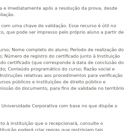
ica e imediatamente após a resolução da prova, desde
liação.
te com uma chave de validação. Esse recurso é útil no
, que pode ser impresso pelo próprio aluno a partir de
curso; Nome completo do aluno; Período de realização do
o; Número de registro do certificado junto à Instituição
do certificado (que corresponde à data de conclusão do
ado; Conteúdo programático do curso; Razão social e
 Instruções relativas aos procedimentos para verificação
rsos públicos e instituições de direito público e
missão do documento, para fins de validade no território
no Universidade Corporativa com base no que dispõe o
to à instituição que o recepcionará, consulte o
ituição poderá criar regras que restrinjam tais