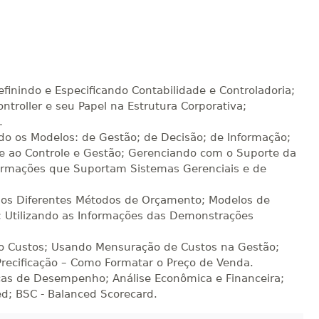
R$ 892,23
sualizar
Visualizar
ELETRÔNICO
Matricular
R$ 991,36
sualizar
Visualizar
ELETRÔNICO
Matricular
efinindo e Especificando Contabilidade e Controladoria;
ontroller e seu Papel na Estrutura Corporativa;
.
R$ 1.090,51
sualizar
Visualizar
ELETRÔNICO
o os Modelos: de Gestão; de Decisão; de Informação;
Matricular
 ao Controle e Gestão; Gerenciando com o Suporte da
formações que Suportam Sistemas Gerenciais e de
R$ 1.189,66
sualizar
Visualizar
ELETRÔNICO
Matricular
 os Diferentes Métodos de Orçamento; Modelos de
; Utilizando as Informações das Demonstrações
R$ 1.288,78
sualizar
Visualizar
 Custos; Usando Mensuração de Custos na Gestão;
ELETRÔNICO
Matricular
Precificação – Como Formatar o Preço de Venda.
cas de Desempenho; Análise Econômica e Financeira;
R$ 1.387,93
d; BSC - Balanced Scorecard.
sualizar
Visualizar
ELETRÔNICO
Matricular