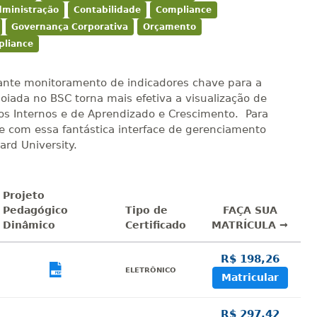
dministração
Contabilidade
Compliance
Governança Corporativa
Orçamento
liance
ante monitoramento de indicadores chave para a
oiada no BSC torna mais efetiva a visualização de
sos Internos e de Aprendizado e Crescimento. Para
se com essa fantástica interface de gerenciamento
ard University.
Projeto
Pedagógico
Tipo de
FAÇA SUA
Dinâmico
Certificado
MATRÍCULA →
R$ 198,26
sualizar
Visualizar
ELETRÔNICO
Matricular
R$ 297,42