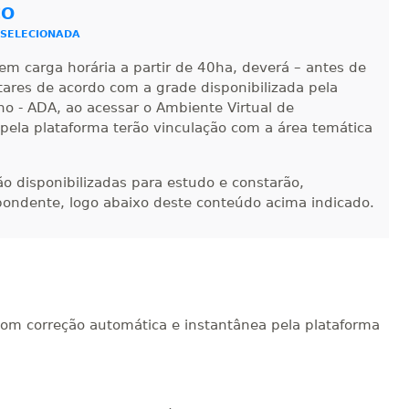
CO
R$ 1.487,06
 SELECIONADA
sualizar
Visualizar
ELETRÔNICO
Matricular
em carga horária a partir de 40ha, deverá – antes de
ntares de acordo com a grade disponibilizada pela
R$ 1.586,20
no - ADA, ao acessar o Ambiente Virtual de
sualizar
Visualizar
ELETRÔNICO
 pela plataforma terão vinculação com a área temática
Matricular
R$ 1.685,33
-ão disponibilizadas para estudo e constarão,
sualizar
Visualizar
ELETRÔNICO
Matricular
pondente, logo abaixo deste conteúdo acima indicado.
R$ 1.784,48
sualizar
Visualizar
ELETRÔNICO
Matricular
R$ 1.883,61
com correção automática e instantânea pela plataforma
sualizar
Visualizar
ELETRÔNICO
Matricular
R$ 1.982,74
sualizar
Visualizar
ELETRÔNICO