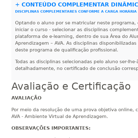
+
CONTEÚDO COMPLEMENTAR DINÂMI
DISCIPLINAS COMPLEMENTARES CONFORME A CARGA HORÁRIA
300 H
38
dias
120
dias
Vi
Optando o aluno por se matricular neste programa, 
iniciar o curso - selecionar as disciplinas compleme
plataforma de e-learning, dentro de sua Área do Alu
320 H
40
dias
120
dias
Vi
Aprendizagem – AVA. As disciplinas disponibilizadas
deste programa de qualificação profissional.
Todas as disciplinas selecionadas pelo aluno ser-lhe
340 H
43
dias
120
dias
Vi
detalhadamente, no certificado de conclusão corres
Avaliação e Certificação
360 H
45
dias
120
dias
Vi
AVALIAÇÃO
Por meio da resolução de uma prova objetiva online, 
380 H
48
dias
150
dias
Vi
AVA - Ambiente Virtual de Aprendizagem.
OBSERVAÇÕES IMPORTANTES:
400 H
50
dias
150
dias
Vi