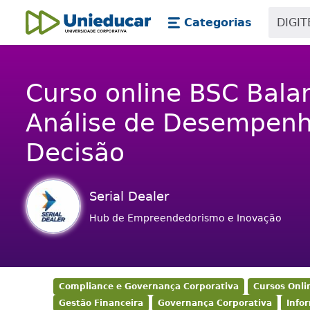
Skip main navigation
Skip to main content
Categorias
Unieducar
Curso online BSC Bala
Análise de Desempenh
Decisão
Serial Dealer
Hub de Empreendedorismo e Inovação
Compliance e Governança Corporativa
Cursos Onli
Gestão Financeira
Governança Corporativa
Info