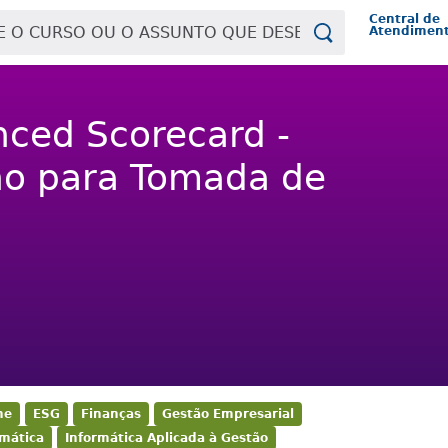
Central de
Atendimen
nced Scorecard -
o para Tomada de
ne
ESG
Finanças
Gestão Empresarial
rmática
Informática Aplicada à Gestão