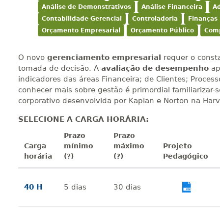
Análise de Demonstrativos
Análise Financeira
A
Contabilidade Gerencial
Controladoria
Finanças
Orçamento Empresarial
Orçamento Público
Comp
O novo
gerenciamento empresarial
requer o const
tomada de decisão. A
avaliação de desempenho
ap
indicadores das áreas Financeira; de Clientes; Proces
conhecer mais sobre gestão é primordial familiarizar-
corporativo desenvolvida por Kaplan e Norton na Harv
SELECIONE A CARGA HORÁRIA:
Prazo
Prazo
Carga
mínimo
máximo
Projeto
horária
(?)
(?)
Pedagógico
40 H
5
dias
30
dias
Vi