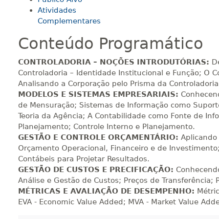
Atividades
180 H
23
dias
90
dias
Vi
Complementares
Conteúdo Programático
200 H
25
dias
90
dias
Vi
CONTROLADORIA – NOÇÕES INTRODUTÓRIAS:
D
Controladoria – Identidade Institucional e Função; O C
Analisando a Corporação pelo Prisma da Controladoria
220 H
28
dias
90
dias
Vi
MODELOS E SISTEMAS EMPRESARIAIS:
Conhecend
de Mensuração; Sistemas de Informação como Suporte
Teoria da Agência; A Contabilidade como Fonte de In
Planejamento; Controle Interno e Planejamento.
240 H
30
dias
90
dias
Vi
GESTÃO E CONTROLE ORÇAMENTÁRIO:
Aplicando
Orçamento Operacional, Financeiro e de Investimento
Contábeis para Projetar Resultados.
260 H
33
dias
90
dias
Vi
GESTÃO DE CUSTOS E PRECIFICAÇÃO:
Conhecendo
Análise e Gestão de Custos; Preços de Transferência; 
MÉTRICAS E AVALIAÇÃO DE DESEMPENHO:
Métri
EVA - Economic Value Added; MVA - Market Value Adde
280 H
35
dias
120
dias
Vi