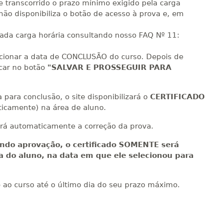
Matricular
e transcorrido o prazo mínimo exigido pela carga
não disponibiliza o botão de acesso à prova e, em
R$ 2.082,12
sualizar
Visualizar
cada carga horária consultando nosso FAQ Nº 11:
ELETRÔNICO
Matricular
ecionar a data de CONCLUSÃO do curso. Depois de
R$ 2.240,16
icar no botão
"SALVAR E PROSSEGUIR PARA
sualizar
Visualizar
ELETRÔNICO
Matricular
para conclusão, o site disponibilizará o
CERTIFICADO
icamente) na área de aluno.
rá automaticamente a correção da prova.
ndo aprovação, o certificado SOMENTE será
ea do aluno, na data em que ele selecionou para
o ao curso até o último dia do seu prazo máximo.