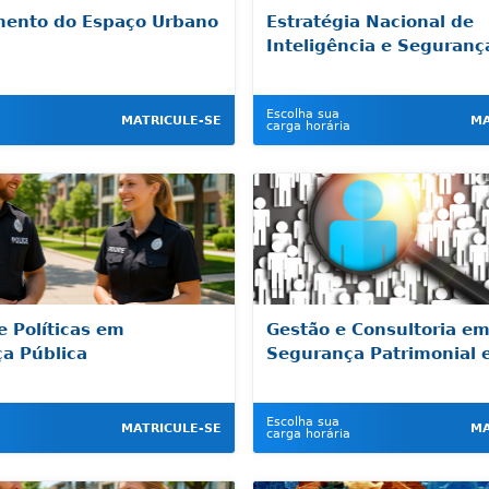
ento do Espaço Urbano
Estratégia Nacional de
Inteligência e Seguranç
Escolha sua
MATRICULE-SE
MA
carga horária
e Políticas em
Gestão e Consultoria e
a Pública
Segurança Patrimonial 
Escolha sua
MATRICULE-SE
MA
carga horária