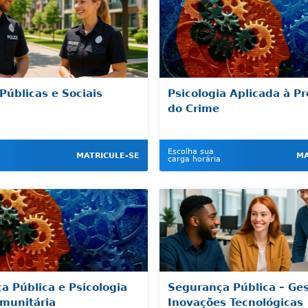
 Públicas e Sociais
Psicologia Aplicada à P
do Crime
Escolha sua
MATRICULE-SE
MA
carga horária
a Pública e Psicologia
Segurança Pública – Ges
omunitária
Inovações Tecnológicas