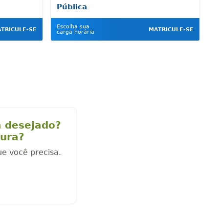
Pública
Escolha sua
TRICULE-SE
MATRICULE-SE
carga horária
a desejado?
cura?
ue você precisa.