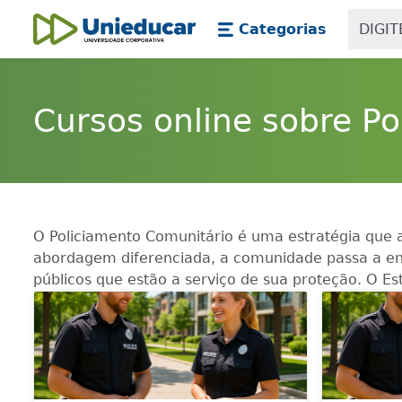
Skip main navigation
Skip to main content
Categorias
Unieducar
Cursos online sobre P
O Policiamento Comunitário é uma estratégia que a
abordagem diferenciada, a comunidade passa a enx
públicos que estão a serviço de sua proteção. O Es