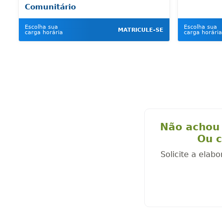
Comunitário
Escolha sua
Escolha sua
MATRICULE-SE
carga horária
carga horária
Não achou 
Ou c
Solicite a elab