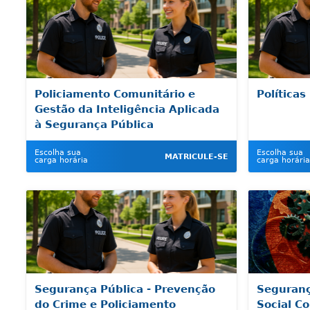
Policiamento Comunitário e
Políticas
Gestão da Inteligência Aplicada
à Segurança Pública
Escolha sua
Escolha sua
MATRICULE-SE
carga horária
carga horária
Segurança Pública - Prevenção
Seguranç
do Crime e Policiamento
Social C