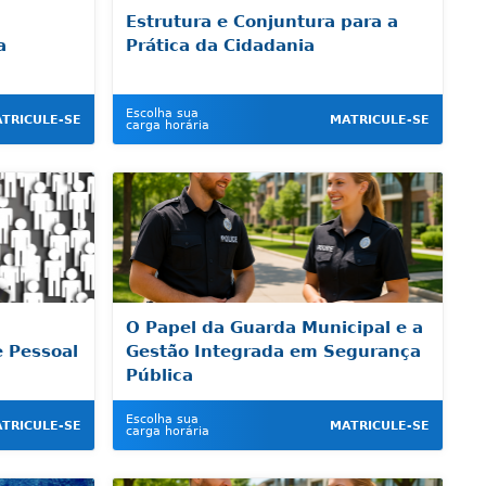
Estrutura e Conjuntura para a
a
Prática da Cidadania
Escolha sua
TRICULE-SE
MATRICULE-SE
carga horária
m
O Papel da Guarda Municipal e a
e Pessoal
Gestão Integrada em Segurança
Pública
Escolha sua
TRICULE-SE
MATRICULE-SE
carga horária