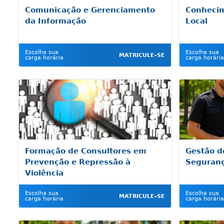
Comunicação e Gerenciamento
Conhecim
da Informação
Local
Escolha sua
Escolha sua
MATRICULE-SE
carga horária
carga horária
Formação de Consultores em
Gestão d
Prevenção e Repressão à
Seguranç
Violência
Escolha sua
Escolha sua
MATRICULE-SE
carga horária
carga horária