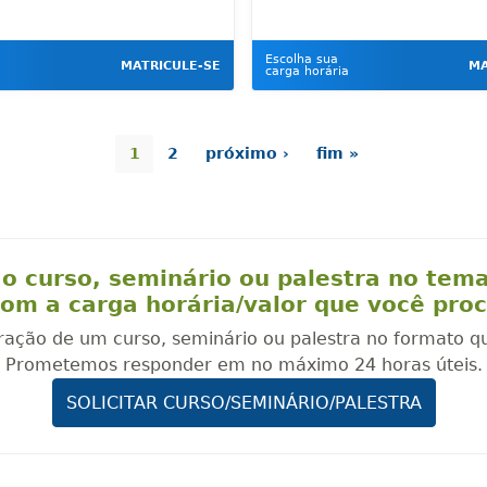
Escolha sua
MATRICULE-SE
MA
carga horária
1
2
próximo ›
fim »
o curso, seminário ou palestra no tem
om a carga horária/valor que você pro
oração de um curso, seminário ou palestra no formato q
Prometemos responder em no máximo 24 horas úteis.
SOLICITAR CURSO/SEMINÁRIO/PALESTRA