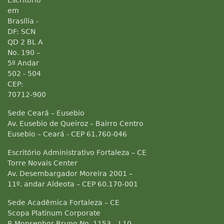
Escritório
em
Brasília -
DF: SCN
QD 2 BL A
No. 190 –
5º Andar
502 - 504
CEP:
70712-900
Sede Ceará – Eusebio
Av. Eusebio de Queiroz – Bairro Centro
Eusebio – Ceará - CEP 61.760-046
Escritório Administrativo Fortaleza – CE
Torre Novais Center
Av. Desembargador Moreira 2001 –
11º. andar Aldeota – CEP 60.170-001
Sede Acadêmica Fortaleza – CE
Scopa Platinum Corporate
R Monsenhor Bruno No. 1153 – L10 –