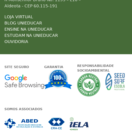
Aldeota - CEP 60.115-191
LOJA VIRTUAL
BLOG UNIEDUCAR
ENSINE NA UNIEDUCAR
ESTUDAM NA UNIEDUCAR
OUVIDORIA
RESPONSABILIDADE
SITE SEGURO
GARANTIA
SOCIOAMBIENTAL
Google - Status do site no Nave
Garantia de satisfaçã
A Unieduc
SOMOS ASSOCIADOS
Associada a ABED
Associada a CRA-CE
Associada a IE