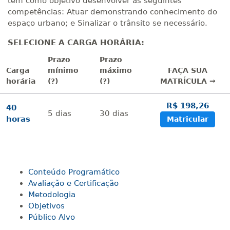
tem como objetivo desenvolver as seguintes
competências: Atuar demonstrando conhecimento do
espaço urbano; e Sinalizar o trânsito se necessário.
SELECIONE A CARGA HORÁRIA:
Prazo
Prazo
Carga
mínimo
máximo
FAÇA SUA
horária
(?)
(?)
MATRÍCULA →
R$ 198,26
40
5
dias
30
dias
horas
Matricular
Conteúdo Programático
Avaliação e Certificação
Metodologia
Objetivos
Público Alvo